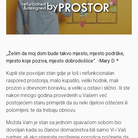
,,Želim da moj dom bude takvo mjesto, mjesto podrške,
mjesto koje poziva, mjesto dobrodošlice”. -Mary D. *
Kupili ste povoljan stan gdje je loš i nefunkcionalan
raspored prostorija, malo kupatilo, veliki hodnik, mali
prozori u dnevnom boravku, a veliki u ostavi i slično. Ili ste
nakon mnogo godina provedenih u Vašem već
postojećem stanu primijetili da su neki dijelovi oštećeni ili
polomljeni, te da trebaju obnovu.
Možda Vam je stan sa jednom spavaćom sobom bio
dovoljan kada su članovi domaćinstva bili samo Vi i Vaš
partner, ali ako planirate proširenje porodice počinjete da