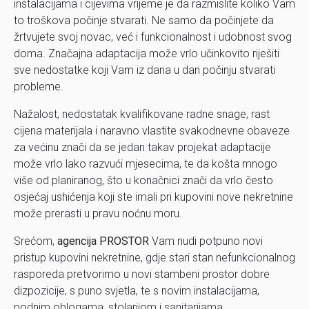
instalacijama i cijevima vrijeme je da razmislite koliko Vam
to troškova počinje stvarati. Ne samo da počinjete da
žrtvujete svoj novac, već i funkcionalnost i udobnost svog
doma. Značajna adaptacija može vrlo učinkovito riješiti
sve nedostatke koji Vam iz dana u dan počinju stvarati
probleme.
Nažalost, nedostatak kvalifikovane radne snage, rast
cijena materijala i naravno vlastite svakodnevne obaveze
za većinu znači da se jedan takav projekat adaptacije
može vrlo lako razvući mjesecima, te da košta mnogo
više od planiranog, što u konačnici znači da vrlo često
osjećaj ushićenja koji ste imali pri kupovini nove nekretnine
može prerasti u pravu noćnu moru.
Srećom,
agencija PROSTOR
Vam nudi potpuno novi
pristup kupovini nekretnine, gdje stari stan nefunkcionalnog
rasporeda pretvorimo u novi stambeni prostor dobre
dizpozicije, s puno svjetla, te s novim instalacijama,
podnim oblogama, stolarijom i sanitarijama.