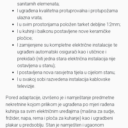
sanitarnih elemenata;
l ugrađena kvalitetna protuprovalna i protupožarna
ulazna vrata;
l u svim prostorijama položen tarket debljine 12mm;
l u kuhinji i balkonu postavljene nove keramičke
pločice;
l zamijenjene su kompletne električne instalacije te
ugrađeni automatski osigurači kao i utičnice i
prekidači (niti jedna stara električna instalacija nije
ostavljena u stanu);
l postavljena nova rasvjetna tijela u cijelom stanu;
l u svakoj sobi razvedena instalacija kablovske
televizije.
Pored adaptacije, izvršeno je i namještanje predmetne
nekretnine kojom prilikom je ugrađena po mjeri rađena
kuhinja sa svim električnim uređajima (mašina za sudje,
frižider, napa, rerna i ploča za kuhanje) kao i ugradbeni
plakar u predsoblju. Stan je namješten i ugaonom