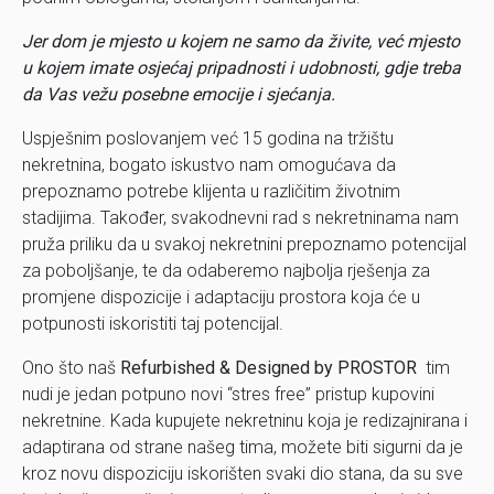
Jer dom je mjesto u kojem ne samo da živite, već mjesto
u kojem imate osjećaj pripadnosti i udobnosti, gdje treba
da Vas vežu posebne emocije i sjećanja.
Uspješnim poslovanjem već 15 godina na tržištu
nekretnina, bogato iskustvo nam omogućava da
prepoznamo potrebe klijenta u različitim životnim
stadijima. Također, svakodnevni rad s nekretninama nam
pruža priliku da u svakoj nekretnini prepoznamo potencijal
za poboljšanje, te da odaberemo najbolja rješenja za
promjene dispozicije i adaptaciju prostora koja će u
potpunosti iskoristiti taj potencijal.
Ono što naš
Refurbished & Designed by PROSTOR
tim
nudi je jedan potpuno novi “stres free” pristup kupovini
nekretnine. Kada kupujete nekretninu koja je redizajnirana i
adaptirana od strane našeg tima, možete biti sigurni da je
kroz novu dispoziciju iskorišten svaki dio stana, da su sve