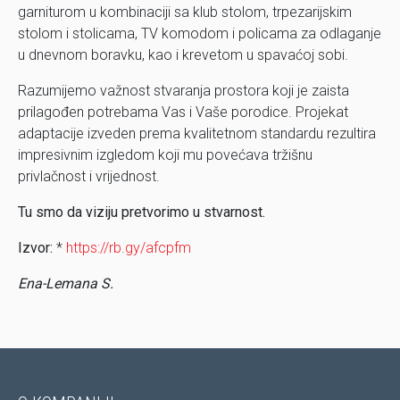
garniturom u kombinaciji sa klub stolom, trpezarijskim
stolom i stolicama, TV komodom i policama za odlaganje
u dnevnom boravku, kao i krevetom u spavaćoj sobi.
Razumijemo važnost stvaranja prostora koji je zaista
prilagođen potrebama Vas i Vaše porodice. Projekat
adaptacije izveden prema kvalitetnom standardu rezultira
impresivnim izgledom koji mu povećava tržišnu
privlačnost i vrijednost.
Tu smo da viziju pretvorimo u stvarnost.
Izvor:
*
https://rb.gy/afcpfm
Ena-Lemana S.