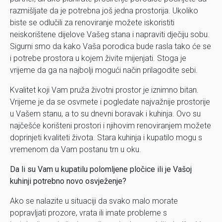
razmišljate da je potrebna još jedna prostorija. Ukoliko
biste se odlučili za renoviranje možete iskoristiti
neiskorištene dijelove Vašeg stana i napraviti dječiju sobu.
Sigurni smo da kako Vaša porodica bude rasla tako će se
i potrebe prostora u kojem živite mijenjati. Stoga je
vrijeme da ga na najbolji mogući način prilagodite sebi.
Kvalitet koji Vam pruža životni prostor je iznimno bitan.
Vrijeme je da se osvrnete i pogledate najvažnije prostorije
u Vašem stanu, a to su dnevni boravak i kuhinja. Ovo su
najčešće korišteni prostori i njihovim renoviranjem možete
doprinjeti kvaliteti života. Stara kuhinja i kupatilo mogu s
vremenom da Vam postanu trn u oku.
Da li su Vam u kupatilu polomljene pločice ili je Vašoj
kuhinji potrebno novo osvježenje?
Ako se nalazite u situaciji da svako malo morate
popravljati prozore, vrata ili imate probleme s