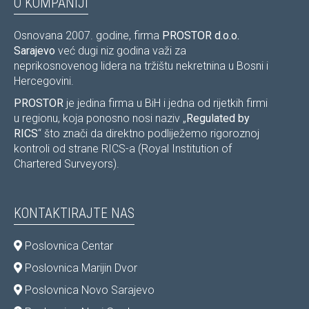
O KOMPANIJI
Osnovana 2007. godine, firma
PROSTOR d.o.o.
Sarajevo
već dugi niz godina važi za
neprikosnovenog lidera na tržištu nekretnina u Bosni i
Hercegovini.
PROSTOR
je jedina firma u BiH i jedna od rijetkih firmi
u regionu, koja ponosno nosi naziv „
Regulated by
RICS
“ što znači da direktno podliježemo rigoroznoj
kontroli od strane RICS-a (Royal Institution of
Chartered Surveyors).
KONTAKTIRAJTE NAS
Poslovnica Centar
Poslovnica Marijin Dvor
Poslovnica Novo Sarajevo