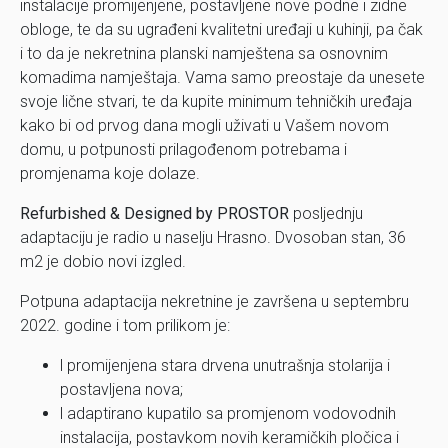
instalacije promijenjene, postavljene nove podne i zidne
obloge, te da su ugrađeni kvalitetni uređaji u kuhinji, pa čak
i to da je nekretnina planski namještena sa osnovnim
komadima namještaja. Vama samo preostaje da unesete
svoje lične stvari, te da kupite minimum tehničkih uređaja
kako bi od prvog dana mogli uživati u Vašem novom
domu, u potpunosti prilagođenom potrebama i
promjenama koje dolaze.
Refurbished & Designed by PROSTOR
posljednju
adaptaciju je radio u naselju Hrasno. Dvosoban stan, 36
m2 je dobio novi izgled.
Potpuna adaptacija nekretnine je završena u septembru
2022. godine i tom prilikom je:
l promijenjena stara drvena unutrašnja stolarija i
postavljena nova;
l adaptirano kupatilo sa promjenom vodovodnih
instalacija, postavkom novih keramičkih pločica i