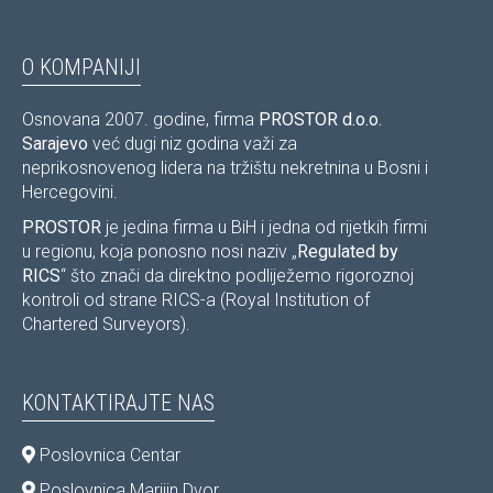
O KOMPANIJI
Osnovana 2007. godine, firma
PROSTOR d.o.o.
Sarajevo
već dugi niz godina važi za
neprikosnovenog lidera na tržištu nekretnina u Bosni i
Hercegovini.
PROSTOR
je jedina firma u BiH i jedna od rijetkih firmi
u regionu, koja ponosno nosi naziv „
Regulated by
RICS
“ što znači da direktno podliježemo rigoroznoj
kontroli od strane RICS-a (Royal Institution of
Chartered Surveyors).
KONTAKTIRAJTE NAS
Poslovnica Centar
Poslovnica Marijin Dvor