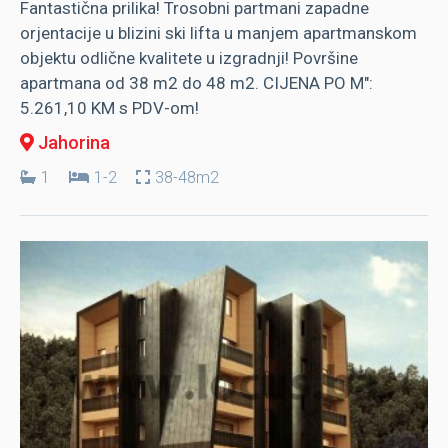
Fantastična prilika! Trosobni partmani zapadne
orjentacije u blizini ski lifta u manjem apartmanskom
objektu odlične kvalitete u izgradnji! Površine
apartmana od 38 m2 do 48 m2. CIJENA PO M":
5.261,10 KM s PDV-om!
Jahorina
1
1-2
38-48m2