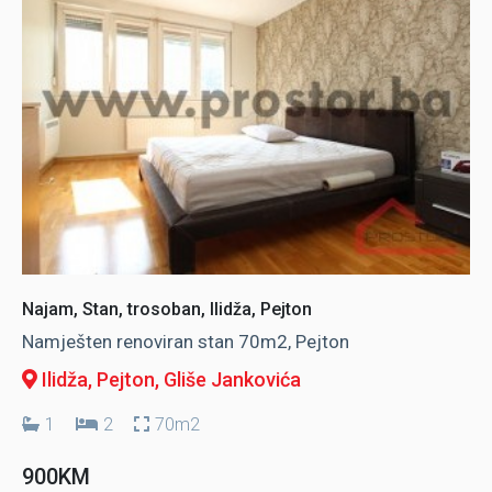
Najam, Stan, trosoban, Ilidža, Pejton
Namješten renoviran stan 70m2, Pejton
Ilidža, Pejton
, Gliše Jankovića
1
2
70m2
900KM