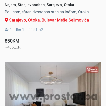
Najam, Stan, dvosoban, Sarajevo, Otoka
Polunamješten dvosoban stan sa lođom, Otoka
Sarajevo, Otoka
, Bulevar Meše Selimovića
1
1
51m2
850KM
~435EUR