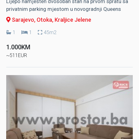
Lijepo namješten dvosoban stan na prvom spratu sa
privatnim parking mjestom u novogradnji Queens
Sarajevo, Otoka
, Kraljice Jelene
1
1
45m2
1.000KM
~511EUR