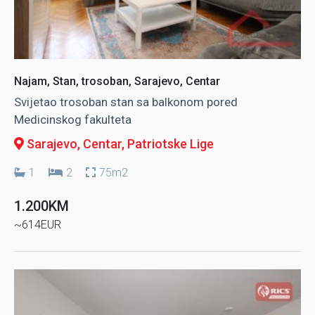
Najam, Stan, trosoban, Sarajevo, Centar
Svijetao trosoban stan sa balkonom pored
Medicinskog fakulteta
Sarajevo, Centar
, Patriotske Lige
1
2
75m2
1.200KM
~614EUR