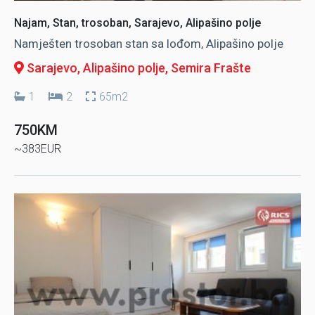
Najam, Stan, trosoban, Sarajevo, Alipašino polje
Namješten trosoban stan sa lođom, Alipašino polje
Sarajevo, Alipašino polje
, Semira Frašte
1
2
65m2
750KM
~383EUR