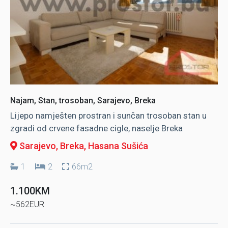
Najam, Stan, trosoban, Sarajevo, Breka
Lijepo namješten prostran i sunčan trosoban stan u
zgradi od crvene fasadne cigle, naselje Breka
Sarajevo, Breka
, Hasana Sušića
1
2
66m2
1.100KM
~562EUR