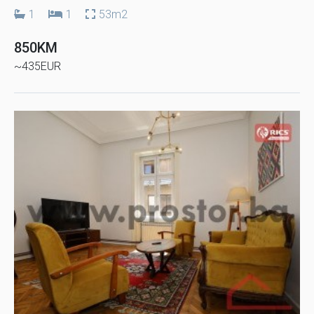
1
1
53m2
850KM
~435EUR