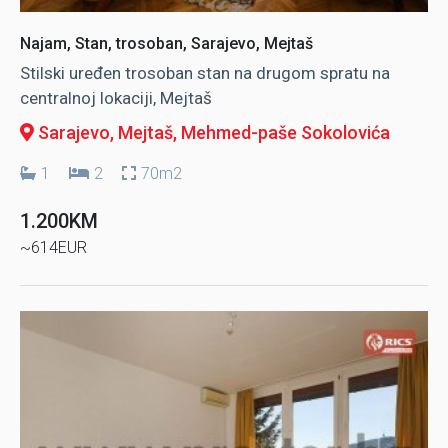
Najam, Stan, trosoban, Sarajevo, Mejtaš
Stilski uređen trosoban stan na drugom spratu na
centralnoj lokaciji, Mejtaš
Sarajevo, Mejtaš
, Mehmed-paše Sokolovića
1
2
70m2
1.200KM
~614EUR