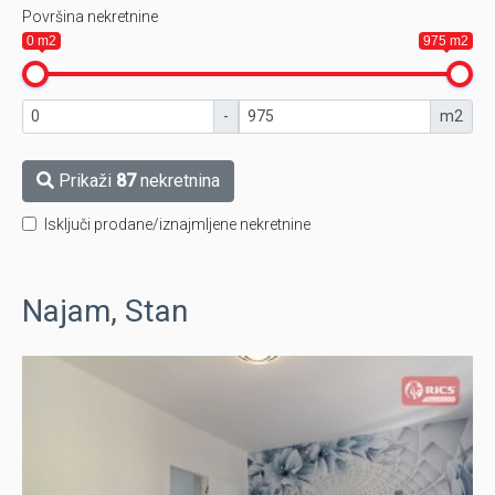
Površina nekretnine
0 m2
975 m2
-
m2
Prikaži
87
nekretnina
Isključi prodane/iznajmljene nekretnine
Najam, Stan