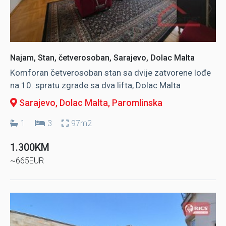
Najam, Stan, četverosoban, Sarajevo, Dolac Malta
Komforan četverosoban stan sa dvije zatvorene lođe
na 10. spratu zgrade sa dva lifta, Dolac Malta
Sarajevo, Dolac Malta
, Paromlinska
1
3
97m2
1.300KM
~665EUR