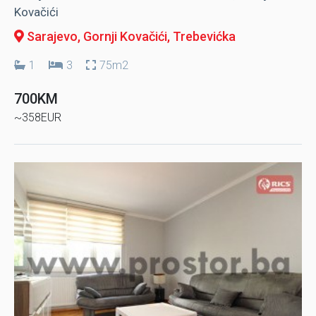
Kovačići
Sarajevo, Gornji Kovačići
, Trebevićka
1
3
75m2
700KM
~358EUR