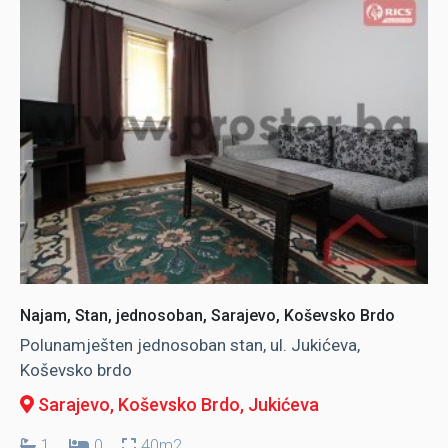
Najam, Stan, jednosoban, Sarajevo, Koševsko Brdo
Polunamješten jednosoban stan, ul. Jukićeva,
Koševsko brdo
Sarajevo, Koševsko Brdo
, Jukićeva
1
0
40m2