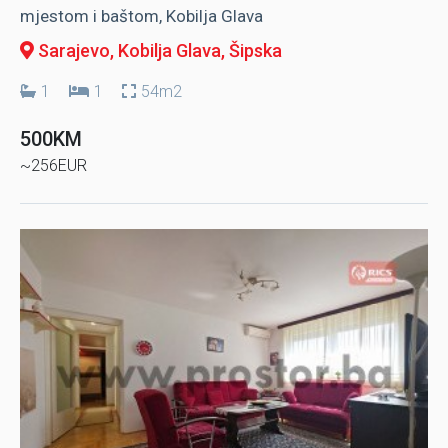
mjestom i baštom, Kobilja Glava
Sarajevo, Kobilja Glava
, Šipska
1
1
54m2
500KM
~256EUR