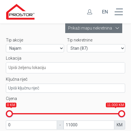
EN
Leaflet
Prikaži mapu nekretnina
Tip akcije
Tip nekretnine
Lokacija
Ključna riječ
Cijena
0 KM
11.000 KM
-
KM