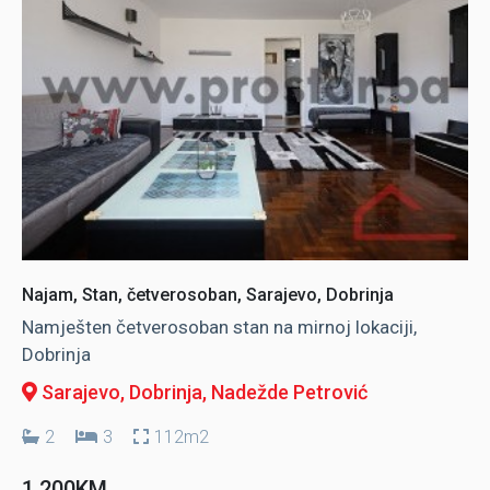
Najam, Stan, četverosoban, Sarajevo, Dobrinja
Namješten četverosoban stan na mirnoj lokaciji,
Dobrinja
Sarajevo, Dobrinja
, Nadežde Petrović
2
3
112m2
1.200KM