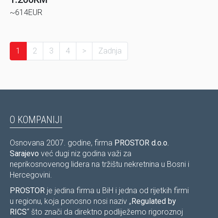
~614EUR
1
2
3
4
>
Zadnja
O KOMPANIJI
Osnovana 2007. godine, firma
PROSTOR d.o.o.
Sarajevo
već dugi niz godina važi za
neprikosnovenog lidera na tržištu nekretnina u Bosni i
Hercegovini.
PROSTOR
je jedina firma u BiH i jedna od rijetkih firmi
u regionu, koja ponosno nosi naziv „
Regulated by
RICS
“ što znači da direktno podliježemo rigoroznoj