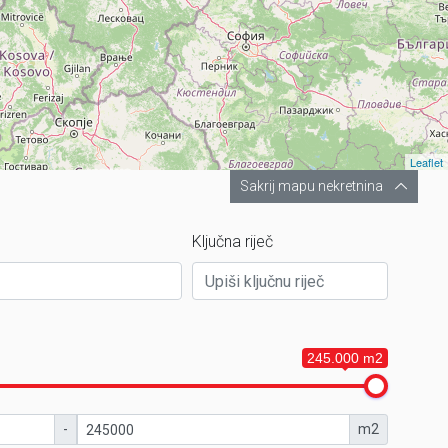
Leaflet
Sakrij mapu nekretnina
Ključna riječ
245.000 m2
-
m2