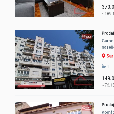
370.
~189.
Prodaj
Garson
naselj
Sara
1
149.
~76.1
Prodaj
Komfo