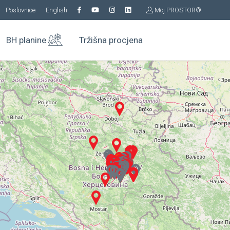
Poslovnice
English
Moj PROSTOR®
BH planine
Tržišna procjena