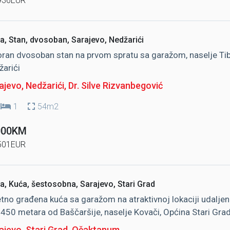
936EUR
a, Stan, dvosoban, Sarajevo, Nedžarići
ran dvosoban stan na prvom spratu sa garažom, naselje Ti
žarići
jevo, Nedžarići
, Dr. Silve Rizvanbegović
1
54m2
000KM
501EUR
a, Kuća, šestosobna, Sarajevo, Stari Grad
etno građena kuća sa garažom na atraktivnoj lokaciji udalje
450 metara od Baščaršije, naselje Kovači, Općina Stari Gra
jevo, Stari Grad
, Očaktanum