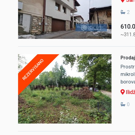
2
610.
~311.
Prodaja
REZERVISANO
Prostr
mikrol
borova
Ilid
0