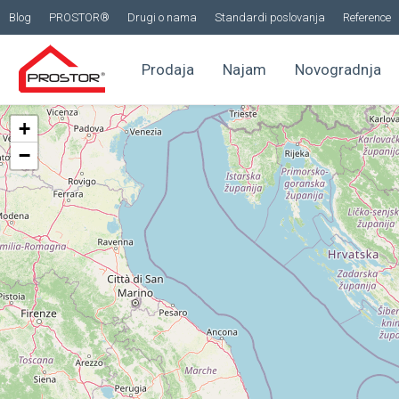
Blog
PROSTOR®
Drugi o nama
Standardi poslovanja
Reference
Prodaja
Najam
Novogradnja
+
−