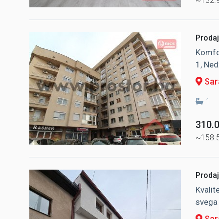
~132.
Prodaj
Komfo
1, Ned
Sara
1
310.
~158.
Prodaj
Kvalit
svega 
Sara