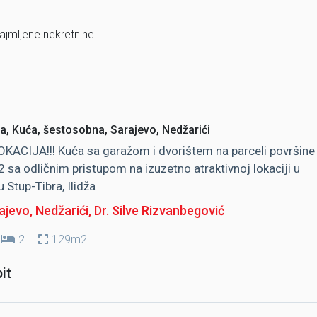
najmljene nekretnine
a, Kuća, šestosobna, Sarajevo, Nedžarići
KACIJA!!! Kuća sa garažom i dvorištem na parceli površine
sa odličnim pristupom na izuzetno atraktivnoj lokaciji u
u Stup-Tibra, Ilidža
jevo, Nedžarići
, Dr. Silve Rizvanbegović
2
129m2
it