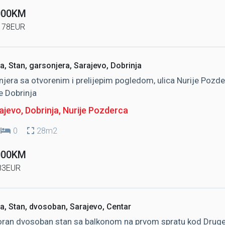
000KM
178EUR
a, Stan, garsonjera, Sarajevo, Dobrinja
jera sa otvorenim i prelijepim pogledom, ulica Nurije Pozde
e Dobrinja
jevo, Dobrinja
, Nurije Pozderca
0
28m2
000KM
83EUR
a, Stan, dvosoban, Sarajevo, Centar
ran dvosoban stan sa balkonom na prvom spratu kod Drug