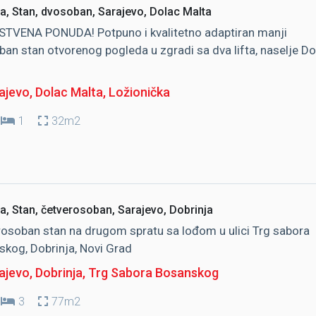
a, Stan, dvosoban, Sarajevo, Dolac Malta
STVENA PONUDA! Potpuno i kvalitetno adaptiran manji
an stan otvorenog pogleda u zgradi sa dva lifta, naselje Do
ajevo, Dolac Malta
, Ložionička
1
32m2
a, Stan, četverosoban, Sarajevo, Dobrinja
osoban stan na drugom spratu sa lođom u ulici Trg sabora
kog, Dobrinja, Novi Grad
jevo, Dobrinja
, Trg Sabora Bosanskog
3
77m2