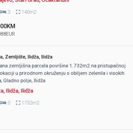
3
140m2
000KM
888EUR
, Zemljište, Ilidža, Ilidža
ana zemljišna parcela površine 1.732m2 na pristupačnoj
okaciji u prirodnom okruženju s obiljem zelenila i visokih
, Gladno polje, Ilidža
ža, Ilidža
, Ilidža
0
1732m2