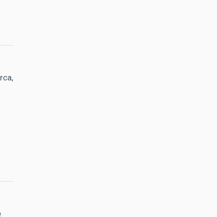
rca,
e