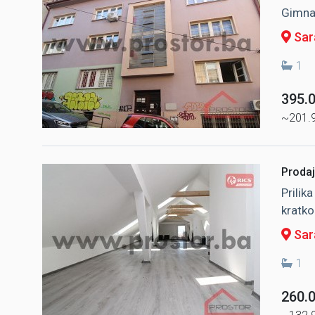
Gimnaz
Sar
1
395.
~201.
Prodaj
Prilik
kratko
Sara
1
260.