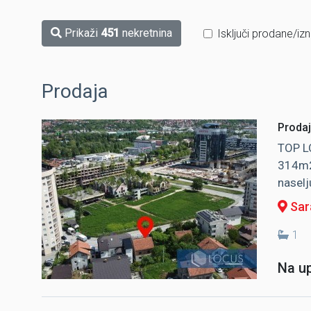
Prikaži
451
nekretnina
Isključi prodane/iz
Prodaja
Prodaj
TOP LO
314m2 
naselj
Sara
1
Na up