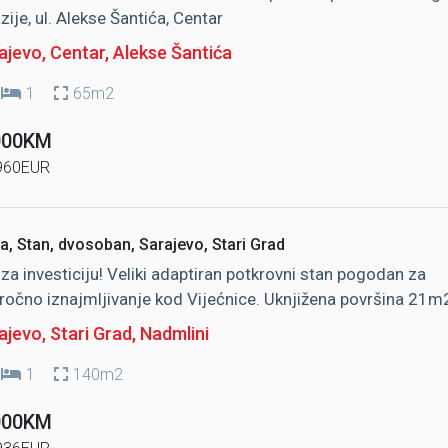
ije, ul. Alekse Šantića, Centar
ajevo, Centar
, Alekse Šantića
1
65m2
000KM
960EUR
a, Stan, dvosoban, Sarajevo, Stari Grad
a za investiciju! Veliki adaptiran potkrovni stan pogodan za
ročno iznajmljivanje kod Vijećnice. Uknjižena površina 21m
jevo, Stari Grad
, Nadmlini
1
140m2
000KM