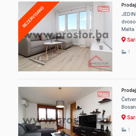
Prodaj
REZERVISANO
JEDIN
dvosob
Malta
Sar
1
Prodaj
Četver
Bosans
Sara
1