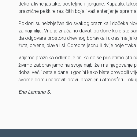
dekorativne jastuke, posteljinu ili jorgane. Kupatilo, ta
praznične peškire različitih boja i vaš enterijer je sprema
Pokloni su neizbježan dio svakog praznika i dočeka No
za najmilije. Vrlo je značajno davati poklone koje ste sam
da odgovara prostoru dnevnog boravka i ukrasima jelke: o
žuta, crvena, plava i sl. Odredite jednu ili dvije boje trak
Vrijeme praznika odlična je prilika da se prisjetimo š
živimo zaboravljamo na svoje najbliže i na njegovanje 
doba, već i ostale dane u godini kako biste provodili vr
svome domu napraviti pravu prazničnu atmosferu i oku
Ena-Lemana S.