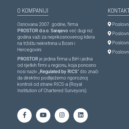
O KOMPANIJI
KONTAKT
Osnovana 2007. godine, firma
Poslovni
PROSTOR d.o.o. Sarajevo
već dugi niz
Poslovni
godina važi za neprikosnovenog lidera
Poslovn
na tržištu nekretnina u Bosni i
Hercegovini.
Poslovni
PROSTOR
je jedina firma u BiH i jedna
od rijetkih firmi u regionu, koja ponosno
nosi naziv „
Regulated by RICS
“ što znači
da direktno podliježemo rigoroznoj
kontroli od strane RICS-a (Royal
Institution of Chartered Surveyors).