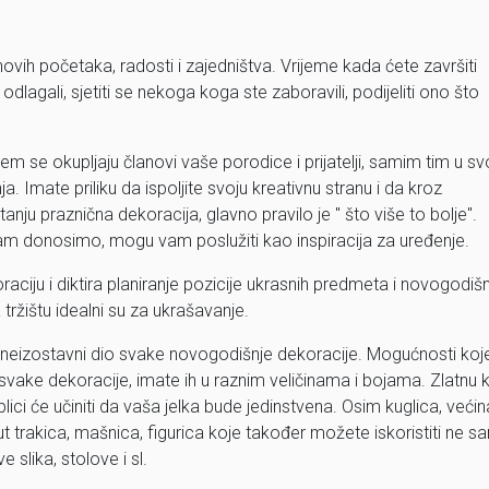
ovih početaka, radosti i zajedništva. Vrijeme kada ćete završiti
odlagali, sjetiti se nekoga koga ste zaboravili, podijeliti ono što
m se okupljaju članovi vaše porodice i prijatelji, samim tim u s
Imate priliku da ispoljite svoju kreativnu stranu i da kroz
nju praznična dekoracija, glavno pravilo je '' što više to bolje''.
vam donosimo, mogu vam poslužiti kao inspiracija za uređenje.
ciju i diktira planiranje pozicije ukrasnih predmeta i novogodiš
ržištu idealni su za ukrašavanje.
e neizostavni dio svake novogodišnje dekoracije. Mogućnosti koj
vake dekoracije, imate ih u raznim veličinama i bojama. Zlatnu 
oblici će učiniti da vaša jelka bude jedinstvena. Osim kuglica, većin
 trakica, mašnica, figurica koje također možete iskoristiti ne 
 slika, stolove i sl.