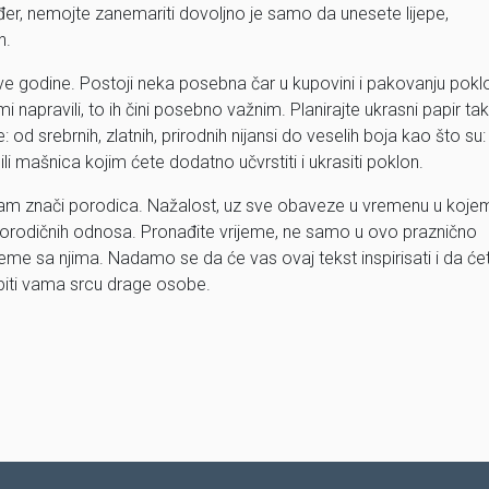
kođer, nemojte zanemariti dovoljno je samo da unesete lijepe,
n.
ve godine. Postoji neka posebna čar u kupovini i pakovanju pokl
i napravili, to ih čini posebno važnim. Planirajte ukrasni papir ta
d srebrnih, zlatnih, prirodnih nijansi do veselih boja kao što su:
a ili mašnica kojim ćete dodatno učvrstiti i ukrasiti poklon.
ta nam znači porodica. Nažalost, uz sve obaveze u vremenu u koje
porodičnih odnosa. Pronađite vrijeme, ne samo u ovo praznično
ijeme sa njima. Nadamo se da će vas ovaj tekst inspirisati i da će
piti vama srcu drage osobe.