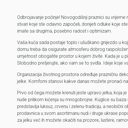
Odbrojavanje počinje! Novogodišnji praznici su vrijeme n
stvari koje ste odavno započeli, donijeti odluke koje ste 
imate sa drugima, posebno radost i optimizam.
Vaša kuća sada postaje toplo i ušuškano gnijezdo u koje
domu treba da osigurate atmosferu dobrog raspoloženja. 
umjetnost obogatite prostor u kojem živite. Kada je u pita
Slobodno pretjerujte, ako vam se to sviđa. Ideje koje 
Organizacija životnog prostora određuje prazničnu dekora
jelke. Komforni stanovi kakve danas možete pronaći na t
Prvo od čega možete krenuti jeste upravo jelka, koja j
nude prilikom kićenja su mnogobrojne. Kuglice su baza s
predstavlja luksuz, crvenu i zelenu-tradiciju, a neobični 
prodavnica u svom asortimanu nudi i druge ukrase poput
za jelku već ih možete okačiti na prozore, lustere, ramove