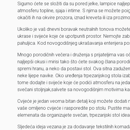
Sigurno ćete se složiti da su pored jelke, lampice najljepš
atmosferu topline, sjaja i intime. S njima se možete poigra
okačiti ih na okvire prozora, iznad kreveta ili iza prozirn
Ukoliko je vaš dnevni boravak neutralnih tonova možete 
ukrase i svijeće koje će upotpuniti prostor. Nemojte zabor
pahuljica. Kod novogodišnjeg ukrašavanja enterijera pos
Mnogo porodičnih večera i druženja s prijateljima vas oč
najljepši okusi i mirisi tako što ćete svakog člana por
spremi hranu, a neko da postavi stol. Ova sitna zaduženj
neke lijepe navike. Oko uređenja trpezarijskog stola iz
tome dodajte i svijeće koje će podići atmosferu na jedan
svečani stoljnjak,salvete sa novogodišnjim motivima kao 
Cvijeće je jedan veoma bitan detalj koji možete dodati
vaše omiljeno cvijeće i rasporedite po stolu. Pustite m
elemenata da organizujete svečan, trpezarijski stol idea
Sljedeća ideja vezana je za dodavanje tekstilnih koma