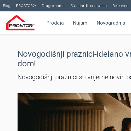
Blog
PROSTOR®
Drugi o nama
Standardi poslovanja
Reference
Prodaja
Najam
Novogradnja
Novogodišnji praznici-idelano v
dom!
Novogodišnji praznici su vrijeme novih po