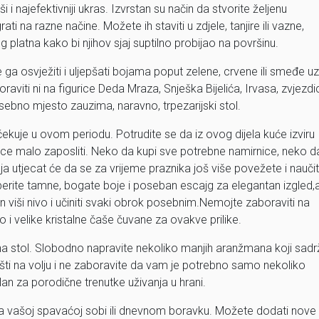
i i najefektivniji ukras. Izvrstan su način da stvorite željenu
ti na razne načine. Možete ih staviti u zdjele, tanjire ili vazne,
og platna kako bi njihov sjaj suptilno probijao na površinu.
ga osvježiti i uljepšati bojama poput zelene, crvene ili smeđe uz
aviti ni na figurice Deda Mraza, Snješka Bijelića, Irvasa, zvjezdic
ebno mjesto zauzima, naravno, trpezarijski stol.
ekuje u ovom periodu. Potrudite se da iz ovog dijela kuće izviru
odice malo zaposliti. Neko da kupi sve potrebne namirnice, neko d
a utjecat će da se za vrijeme praznika još više povežete i nauči
aberite tamne, bogate boje i poseban escajg za elegantan izgled,
 viši nivo i učiniti svaki obrok posebnim.Nemojte zaboraviti na
i velike kristalne čaše čuvane za ovakve prilike.
 na stol. Slobodno napravite nekoliko manjih aranžmana koji sadr
ašti na volju i ne zaboravite da vam je potrebno samo nekoliko
lan za porodične trenutke uživanja u hrani.
da vašoj spavaćoj sobi ili dnevnom boravku. Možete dodati nove