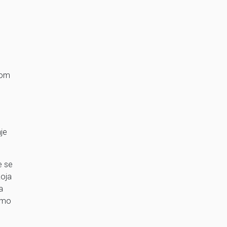
vom
nje
e se
koja
a
samo