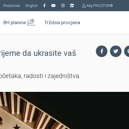
Poslovnice
English
Moj PROSTOR®
BH planine
Tržišna procjena
rijeme da ukrasite vaš
četaka, radosti i zajedništva.