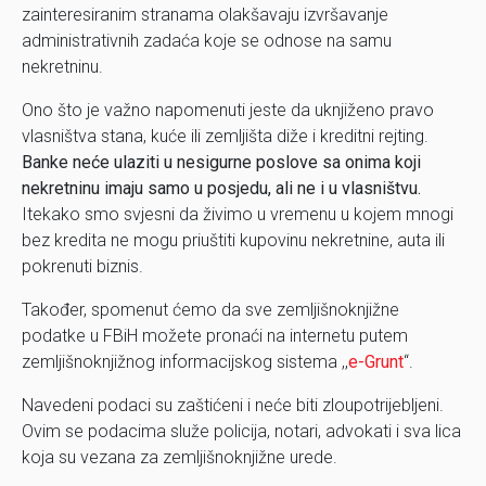
zainteresiranim stranama olakšavaju izvršavanje
administrativnih zadaća koje se odnose na samu
nekretninu.
Ono što je važno napomenuti jeste da uknjiženo pravo
vlasništva stana, kuće ili zemljišta diže i kreditni rejting.
Banke neće ulaziti u nesigurne poslove sa onima koji
nekretninu imaju samo u posjedu, ali ne i u vlasništvu.
Itekako smo svjesni da živimo u vremenu u kojem mnogi
bez kredita ne mogu priuštiti kupovinu nekretnine, auta ili
pokrenuti biznis.
Također, spomenut ćemo da sve zemljišnoknjižne
podatke u FBiH možete pronaći na internetu putem
zemljišnoknjižnog informacijskog sistema ,,
e-Grunt
“.
Navedeni podaci su zaštićeni i neće biti zloupotrijebljeni.
Ovim se podacima služe policija, notari, advokati i sva lica
koja su vezana za zemljišnoknjižne urede.