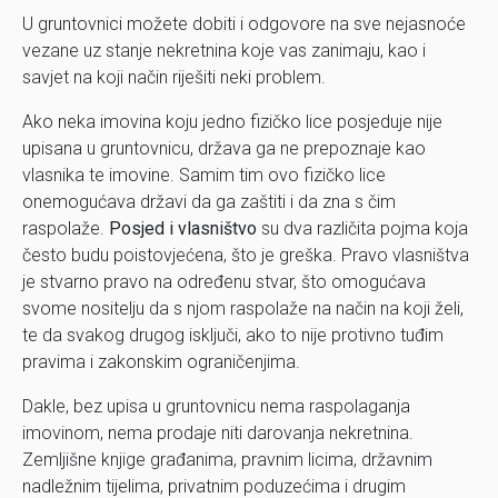
U gruntovnici možete dobiti i odgovore na sve nejasnoće
vezane uz stanje nekretnina koje vas zanimaju, kao i
savjet na koji način riješiti neki problem.
Ako neka imovina koju jedno fizičko lice posjeduje nije
upisana u gruntovnicu, država ga ne prepoznaje kao
vlasnika te imovine. Samim tim ovo fizičko lice
onemogućava državi da ga zaštiti i da zna s čim
raspolaže.
Posjed i vlasništvo
su dva različita pojma koja
često budu poistovjećena, što je greška. Pravo vlasništva
je stvarno pravo na određenu stvar, što omogućava
svome nositelju da s njom raspolaže na način na koji želi,
te da svakog drugog isključi, ako to nije protivno tuđim
pravima i zakonskim ograničenjima.
Dakle, bez upisa u gruntovnicu nema raspolaganja
imovinom, nema prodaje niti darovanja nekretnina.
Zemljišne knjige građanima, pravnim licima, državnim
nadležnim tijelima, privatnim poduzećima i drugim