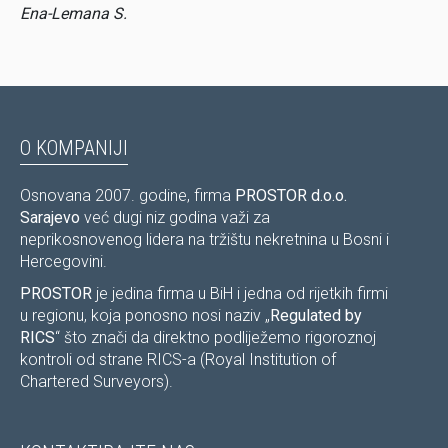
Ena-Lemana S.
O KOMPANIJI
Osnovana 2007. godine, firma
PROSTOR d.o.o.
Sarajevo
već dugi niz godina važi za
neprikosnovenog lidera na tržištu nekretnina u Bosni i
Hercegovini.
PROSTOR
je jedina firma u BiH i jedna od rijetkih firmi
u regionu, koja ponosno nosi naziv „
Regulated by
RICS
“ što znači da direktno podliježemo rigoroznoj
kontroli od strane RICS-a (Royal Institution of
Chartered Surveyors).