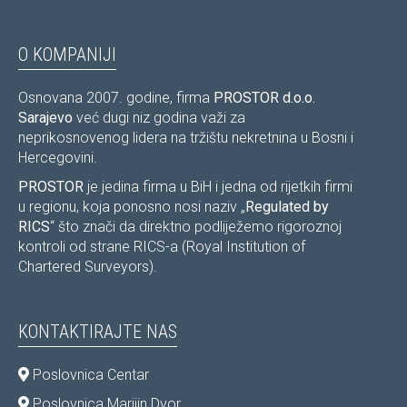
O KOMPANIJI
Osnovana 2007. godine, firma
PROSTOR d.o.o.
Sarajevo
već dugi niz godina važi za
neprikosnovenog lidera na tržištu nekretnina u Bosni i
Hercegovini.
PROSTOR
je jedina firma u BiH i jedna od rijetkih firmi
u regionu, koja ponosno nosi naziv „
Regulated by
RICS
“ što znači da direktno podliježemo rigoroznoj
kontroli od strane RICS-a (Royal Institution of
Chartered Surveyors).
KONTAKTIRAJTE NAS
Poslovnica Centar
Poslovnica Marijin Dvor