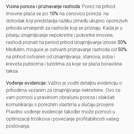
Visina poreza i priznavanje rashoda
: Porez na prihod
imovine plaća se po
10%
na osnovicu poreza na
dohodak koji predstavlja razliku između ukupno oporezivih
prihoda umanjenih za rashode koji se priznaju. Kada je u
pitanju iznajmljivanje nepokretne i pokretne imovine,
rashodi priznati na period prihod iznajmljivanja iznose
30%
.
Međutim, moguće je ostvariti priznavanje rashoda od
50%
na prihod ostvaren od iznajmljivanja stanova, soba i
kreveta putnicima i turistima za koje se plaća boravišna
taksa.
Vođenje evidencije:
Važno je voditi detaljnu evidenciju o
prihodima vezanim za iznajmljivanje nekretnine. Ovo će
vam pomoći u pravilnom obračunu poreza i olakšati
komunikaciju s poreznim vlastima u slučaju provjere.
Pravilno vođenje evidencije također može pomoći u
optimizaciji troškova i povećanje profitabilnosti vašeg
poslovanja.