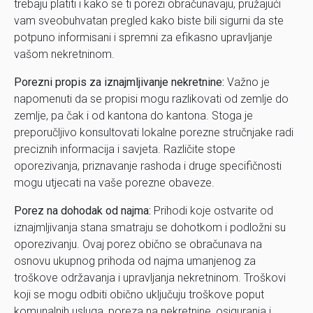
trebaju platiti i kako se ti porezi obračunavaju, pružajući
vam sveobuhvatan pregled kako biste bili sigurni da ste
potpuno informisani i spremni za efikasno upravljanje
vašom nekretninom.
Porezni propis za iznajmljivanje nekretnine:
Važno je
napomenuti da se propisi mogu razlikovati od zemlje do
zemlje, pa čak i od kantona do kantona. Stoga je
preporučljivo konsultovati lokalne porezne stručnjake radi
preciznih informacija i savjeta. Različite stope
oporezivanja, priznavanje rashoda i druge specifičnosti
mogu utjecati na vaše porezne obaveze.
Porez na dohodak od najma:
Prihodi koje ostvarite od
iznajmljivanja stana smatraju se dohotkom i podložni su
oporezivanju. Ovaj porez obično se obračunava na
osnovu ukupnog prihoda od najma umanjenog za
troškove održavanja i upravljanja nekretninom. Troškovi
koji se mogu odbiti obično uključuju troškove poput
komunalnih usluga, poreza na nekretnine, osiguranja i