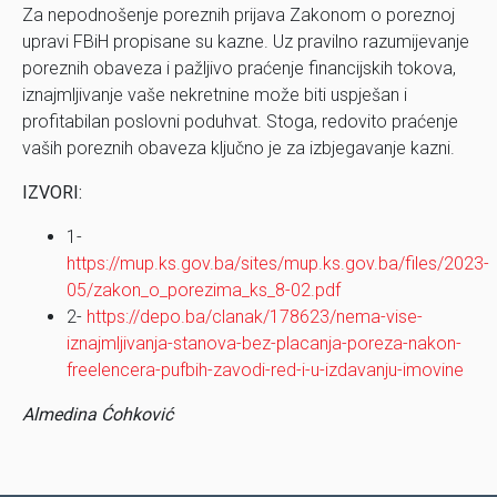
Za nepodnošenje poreznih prijava Zakonom o poreznoj
upravi FBiH propisane su kazne. Uz pravilno razumijevanje
poreznih obaveza i pažljivo praćenje financijskih tokova,
iznajmljivanje vaše nekretnine može biti uspješan i
profitabilan poslovni poduhvat. Stoga, redovito praćenje
vaših poreznih obaveza ključno je za izbjegavanje kazni.
IZVORI:
1-
https://mup.ks.gov.ba/sites/mup.ks.gov.ba/files/2023-
05/zakon_o_porezima_ks_8-02.pdf
2-
https://depo.ba/clanak/178623/nema-vise-
iznajmljivanja-stanova-bez-placanja-poreza-nakon-
freelencera-pufbih-zavodi-red-i-u-izdavanju-imovine
Almedina Ćohković