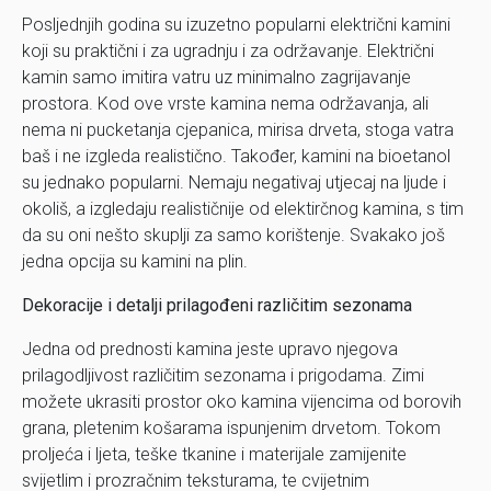
Posljednjih godina su izuzetno popularni električni kamini
koji su praktični i za ugradnju i za održavanje. Električni
kamin samo imitira vatru uz minimalno zagrijavanje
prostora. Kod ove vrste kamina nema održavanja, ali
nema ni pucketanja cjepanica, mirisa drveta, stoga vatra
baš i ne izgleda realistično. Također, kamini na bioetanol
su jednako popularni. Nemaju negativaj utjecaj na ljude i
okoliš, a izgledaju realističnije od elektirčnog kamina, s tim
da su oni nešto skuplji za samo korištenje. Svakako još
jedna opcija su kamini na plin.
Dekoracije i detalji prilagođeni različitim sezonama
Jedna od prednosti kamina jeste upravo njegova
prilagodljivost različitim sezonama i prigodama. Zimi
možete ukrasiti prostor oko kamina vijencima od borovih
grana, pletenim košarama ispunjenim drvetom. Tokom
proljeća i ljeta, teške tkanine i materijale zamijenite
svijetlim i prozračnim teksturama, te cvijetnim