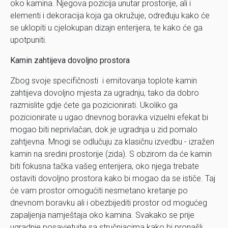
oko kamina. Njegova pozicija unutar prostorije, ali i
elementi i dekoracija koja ga okružuje, određuju kako će
se uklopiti u cjelokupan dizajn enterijera, te kako će ga
upotpuniti.
Kamin zahtijeva dovoljno prostora
Zbog svoje specifičnosti i emitovanja toplote kamin
zahtijeva dovoljno mjesta za ugradnju, tako da dobro
razmislite gdje ćete ga pozicionirati. Ukoliko ga
pozicionirate u ugao dnevnog boravka vizuelni efekat bi
mogao biti neprivlačan, dok je ugradnja u zid pomalo
zahtjevna. Mnogi se odlučuju za klasičnu izvedbu - izražen
kamin na sredini prostorije (zida). S obzirom da će kamin
biti fokusna tačka vašeg enterijera, oko njega trebate
ostaviti dovoljno prostora kako bi mogao da se ističe. Taj
će vam prostor omogućiti nesmetano kretanje po
dnevnom boravku ali i obezbijediti prostor od mogućeg
zapaljenja namještaja oko kamina. Svakako se prije
ugradnje posavjetujte sa stručnjacima kako bi pronašli