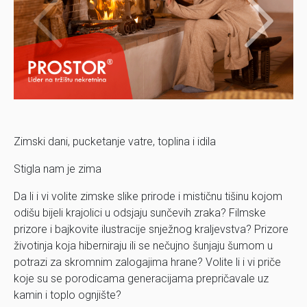
Zimski dani, pucketanje vatre, toplina i idila
Stigla nam je zima
Da li i vi volite zimske slike prirode i mističnu tišinu kojom
odišu bijeli krajolici u odsjaju sunčevih zraka? Filmske
prizore i bajkovite ilustracije snježnog kraljevstva? Prizore
životinja koja hiberniraju ili se nečujno šunjaju šumom u
potrazi za skromnim zalogajima hrane? Volite li i vi priče
koje su se porodicama generacijama prepričavale uz
kamin i toplo ognjište?