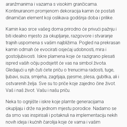
aranžmanima i vazama s visokim grančicama.
Kontinuiranom promjenom dekoracija kamin će postati
dinamičan element koji oslikava godišnja doba i prilike.
Kamin kao srce vašeg doma prirodno će privući pažnju i
biti idealno mjesto za okupljanje, razgovore i stvaranje
trajnih uspomena s vašim najbližima. Pogled na prekrasan
kamin odmah će evocirati osjećaj udobnosti, mira i
gostoljubivosti. Iskre plamena koje će razigrano plesati
ispred vaših očiju podsjetit će vas na simbol života.
Gledajući u njih čuti ćete priču o trenucima radosti, tuge,
ljubavi, suza, smijeha, zagrljaja, pjesme, plesa, gubitka, ali i
ostvarenih želja. Sve su to priče koje zajedno čine život.
Vaš i naš život. Vašu i našu priču.
Neka to ognjište i iskre koje plamte generacijama
okupljaju i drže na jednom mjestu porodice. Nadamo se
da smo vas inspirisali i potaknuli na implementaciju nekih
novih ideja i kućnih čarolija koje će vama i vašim