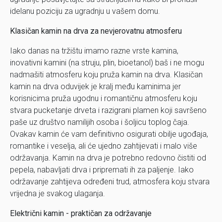
idelanu poziciju za ugradnju u vašem domu.
Klasičan kamin na drva za nevjerovatnu atmosferu
Iako danas na tržištu imamo razne vrste kamina,
inovativni kamini (na struju, plin, bioetanol) baš i ne mogu
nadmašiti atmosferu koju pruža kamin na drva. Klasičan
kamin na drva oduvijek je kralj među kaminima jer
korisnicima pruža ugodnu i romantičnu atmosferu koju
stvara pucketanje drveta i razigrani plamen koji savršeno
paše uz društvo namilijih osoba i šoljicu toplog čaja.
Ovakav kamin će vam definitivno osigurati obilje ugođaja,
romantike i veselja, ali će ujedno zahtijevati i malo više
održavanja. Kamin na drva je potrebno redovno čistiti od
pepela, nabavljati drva i pripremati ih za paljenje. Iako
održavanje zahtijeva određeni trud, atmosfera koju stvara
vrijedna je svakog ulaganja.
Električni kamin - praktičan za održavanje