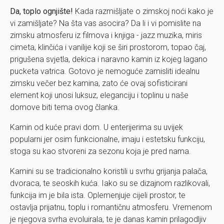
Da, toplo ognjište!
Kada razmišljate o zimskoj noći kako je
vi zamišljate? Na šta vas asocira? Da li i vi pomislite na
zimsku atmosferu iz filmova i knjiga - jazz muzika, miris
cimeta, klinčića i vanilije koji se širi prostorom, topao čaj,
prigušena svjetla, dekica i naravno kamin iz kojeg lagano
pucketa vatrica. Gotovo je nemoguće zamisliti idealnu
zimsku večer bez kamina, zato će ovaj sofisticirani
element koji unosi luksuz, eleganciju i toplinu u naše
domove biti tema ovog članka.
Kamin od kuće pravi dom. U enterijerima su uvijek
popularni jer osim funkcionalne, imaju i estetsku funkciju,
stoga su kao stvoreni za sezonu koja je pred nama.
Kamini su se tradicionalno koristili u svrhu grijanja palača,
dvoraca, te seoskih kuća. Iako su se dizajnom razlikovali,
funkcija im je bila ista. Oplemenjuje cijeli prostor, te
ostavlja prijatnu, toplu i romantičnu atmosferu. Vremenom
je njegova svrha evoluirala, te je danas kamin prilagodljiv