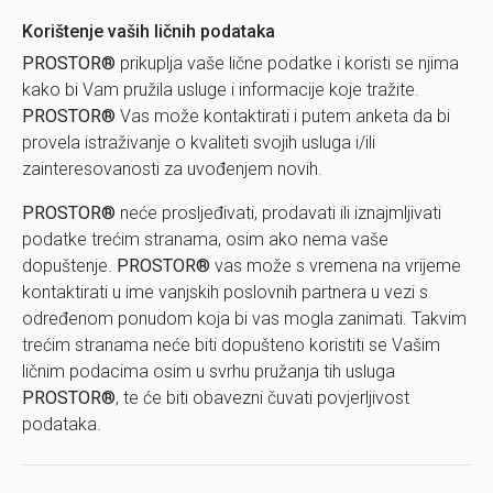
Korištenje vaših ličnih podataka
PROSTOR®
prikuplja vaše lične podatke i koristi se njima
kako bi Vam pružila usluge i informacije koje tražite.
PROSTOR®
Vas može kontaktirati i putem anketa da bi
provela istraživanje o kvaliteti svojih usluga i/ili
zainteresovanosti za uvođenjem novih.
PROSTOR®
neće prosljeđivati, prodavati ili iznajmljivati
podatke trećim stranama, osim ako nema vaše
dopuštenje.
PROSTOR®
vas može s vremena na vrijeme
kontaktirati u ime vanjskih poslovnih partnera u vezi s
određenom ponudom koja bi vas mogla zanimati. Takvim
trećim stranama neće biti dopušteno koristiti se Vašim
ličnim podacima osim u svrhu pružanja tih usluga
PROSTOR®
, te će biti obavezni čuvati povjerljivost
podataka.