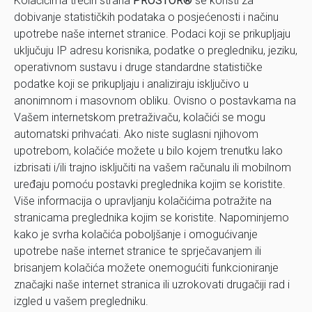
Kolačićima trećih strana
PROSTOR®
se koristi za
dobivanje statističkih podataka o posjećenosti i načinu
upotrebe naše internet stranice. Podaci koji se prikupljaju
uključuju IP adresu korisnika, podatke o pregledniku, jeziku,
operativnom sustavu i druge standardne statističke
podatke koji se prikupljaju i analiziraju isključivo u
anonimnom i masovnom obliku. Ovisno o postavkama na
Vašem internetskom pretraživaču, kolačići se mogu
automatski prihvaćati. Ako niste suglasni njihovom
upotrebom, kolačiće možete u bilo kojem trenutku lako
izbrisati i/ili trajno isključiti na vašem računalu ili mobilnom
uređaju pomoću postavki preglednika kojim se koristite.
Više informacija o upravljanju kolačićima potražite na
stranicama preglednika kojim se koristite. Napominjemo
kako je svrha kolačića poboljšanje i omogućivanje
upotrebe naše internet stranice te sprječavanjem ili
brisanjem kolačića možete onemogućiti funkcioniranje
značajki naše internet stranica ili uzrokovati drugačiji rad i
izgled u vašem pregledniku.