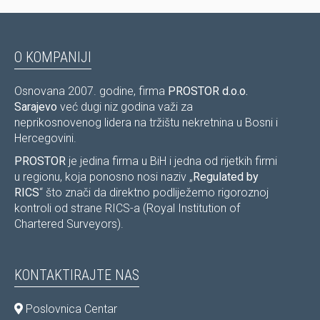
O KOMPANIJI
Osnovana 2007. godine, firma
PROSTOR d.o.o.
Sarajevo
već dugi niz godina važi za
neprikosnovenog lidera na tržištu nekretnina u Bosni i
Hercegovini.
PROSTOR
je jedina firma u BiH i jedna od rijetkih firmi
u regionu, koja ponosno nosi naziv „
Regulated by
RICS
“ što znači da direktno podliježemo rigoroznoj
kontroli od strane RICS-a (Royal Institution of
Chartered Surveyors).
KONTAKTIRAJTE NAS
Poslovnica Centar