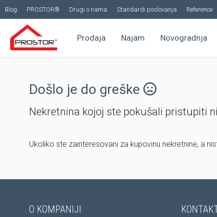
Blog
PROSTOR®
Drugi o nama
Standardi poslovanja
Reference
Prodaja
Najam
Novogradnja
Došlo je do greške
Nekretnina kojoj ste pokušali pristupiti n
Ukoliko ste zainteresovani za kupovinu nekretnine, a ni
O KOMPANIJI
KONTAKT