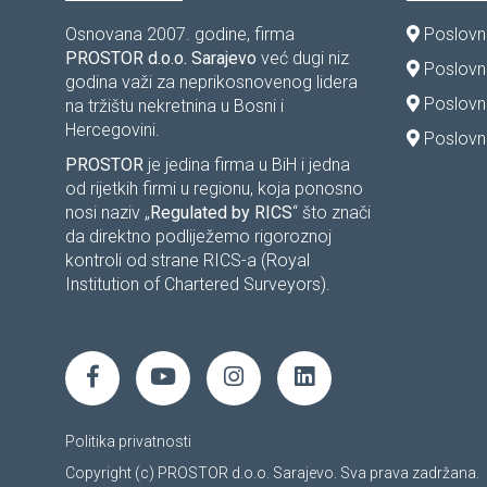
Osnovana 2007. godine, firma
Poslovni
PROSTOR d.o.o. Sarajevo
već dugi niz
Poslovni
godina važi za neprikosnovenog lidera
Poslovn
na tržištu nekretnina u Bosni i
Hercegovini.
Poslovni
PROSTOR
je jedina firma u BiH i jedna
od rijetkih firmi u regionu, koja ponosno
nosi naziv „
Regulated by RICS
“ što znači
da direktno podliježemo rigoroznoj
kontroli od strane RICS-a (Royal
Institution of Chartered Surveyors).
Politika privatnosti
Copyright (c) PROSTOR d.o.o. Sarajevo. Sva prava zadržana.