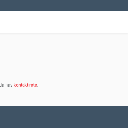
 da nas
kontaktirate
.