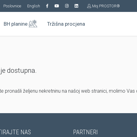
Poslovnice
English
Moj PROSTOR®
BH planine
Tržišna procjena
ije dostupna.
ste pronašli željenu nekretninu na našoj web stranici, molimo Vas
IRAJTE NAS
PARTNERI