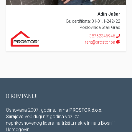
Adin Jašar
Br. certifikata: 01-01.1-242/22
Poslovnica Stari Grad
+38762346946
rent@prostor.ba
O KOMPANIJI
Osnovana 2007. godine, firma
PROSTOR d.o.o.
Sarajevo
već dugi niz godina važi za
neprikosnovenog lidera na tržištu nekretnina u Bosni i
Hercegovini.