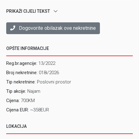
Sprat:
Pr
PRIKAŽI CIJELI TEKST
Broj spavaćih soba:
Dogovorite obilazak ove nekretnine
Ulica:
Dolina
Naselje:
Marijin Dvor
OPŠTE INFORMACIJE
Namješten:
Ne
Reg.br.agencije:
13/2022
Adaptiran:
Da
Broj nekretnine:
018i/2026
Grijanje:
Centralno Toplane
Tip nekretnine
: Poslovni prostor
Tip akcije:
Najam
Parking:
Ne
Cijena:
700KM
Balkon/Lođa/Terasa:
ne
Cijena EUR:
~358EUR
Sadržaj:
Jedna prostorija, toalet i predsoblje.
LOKACIJA
NAPOMENA
navedena tražena cijena predstavlja
preporučenu cijenu za predmetnu nekretninu. Vlasnik