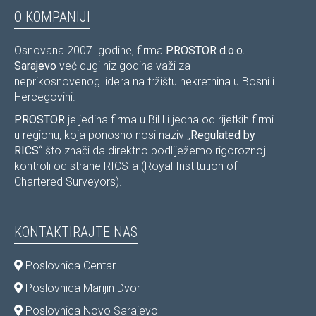
O KOMPANIJI
Osnovana 2007. godine, firma
PROSTOR d.o.o.
Sarajevo
već dugi niz godina važi za
neprikosnovenog lidera na tržištu nekretnina u Bosni i
Hercegovini.
PROSTOR
je jedina firma u BiH i jedna od rijetkih firmi
u regionu, koja ponosno nosi naziv „
Regulated by
RICS
“ što znači da direktno podliježemo rigoroznoj
kontroli od strane RICS-a (Royal Institution of
Chartered Surveyors).
KONTAKTIRAJTE NAS
Poslovnica Centar
Poslovnica Marijin Dvor
Poslovnica Novo Sarajevo