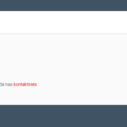
 da nas
kontaktirate
.