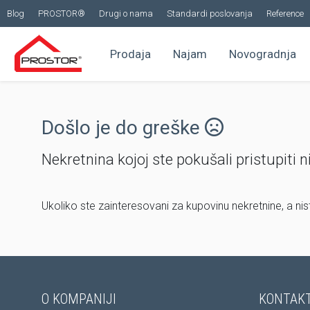
Blog
PROSTOR®
Drugi o nama
Standardi poslovanja
Reference
Prodaja
Najam
Novogradnja
Došlo je do greške
Nekretnina kojoj ste pokušali pristupiti n
Ukoliko ste zainteresovani za kupovinu nekretnine, a ni
O KOMPANIJI
KONTAKT