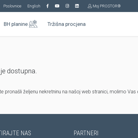
Poslovnice
English
Moj PROSTOR®
BH planine
Tržišna procjena
ije dostupna.
ste pronašli željenu nekretninu na našoj web stranici, molimo Vas
IRAJTE NAS
PARTNERI