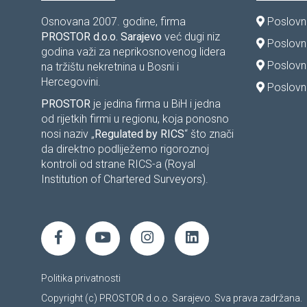
Osnovana 2007. godine, firma
Poslovni
PROSTOR d.o.o. Sarajevo
već dugi niz
Poslovni
godina važi za neprikosnovenog lidera
Poslovn
na tržištu nekretnina u Bosni i
Hercegovini.
Poslovni
PROSTOR
je jedina firma u BiH i jedna
od rijetkih firmi u regionu, koja ponosno
nosi naziv „
Regulated by RICS
“ što znači
da direktno podliježemo rigoroznoj
kontroli od strane RICS-a (Royal
Institution of Chartered Surveyors).
Politika privatnosti
Copyright (c) PROSTOR d.o.o. Sarajevo. Sva prava zadržana.