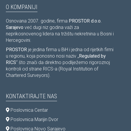
O KOMPANIJI
Osnovana 2007. godine, firma
PROSTOR d.o.o.
Sarajevo
već dugi niz godina važi za
neprikosnovenog lidera na tržištu nekretnina u Bosni i
Hercegovini.
PROSTOR
je jedina firma u BiH i jedna od rijetkih firmi
u regionu, koja ponosno nosi naziv „
Regulated by
RICS
“ što znači da direktno podliježemo rigoroznoj
kontroli od strane RICS-a (Royal Institution of
Chartered Surveyors).
KONTAKTIRAJTE NAS
Poslovnica Centar
Poslovnica Marijin Dvor
Poslovnica Novo Sarajevo