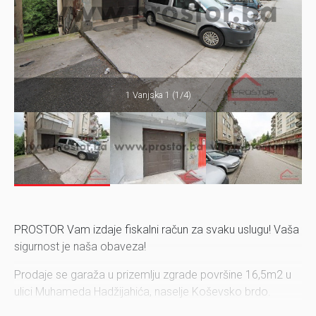
1 Vanjska 1 (1/4)
PROSTOR Vam izdaje fiskalni račun za svaku uslugu! Vaša
sigurnost je naša obaveza!
Prodaje se garaža u prizemlju zgrade površine 16,5m2 u
ulici Muhameda Hadžijahića, naselje Koševsko brdo.