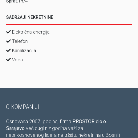
Sprat:
Pr/4
niža, ista ili viša od preporučene, ponuđenu od strane
kupca/zakupca kojeg vlasnik odabere uz posredovanje
SADRŽAJI NEKRETNINE
agencije.
Električna energija
Telefon
Kanalizacija
Voda
O KOMPANIJI
Osnovana 2007. godine, firma
PROSTOR d.o.o.
Sarajevo
već dugi niz godina važi za
neprikosnovenog lidera na tržištu nekretnina u Bosni i