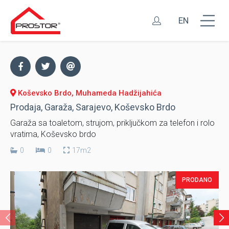
EN
Koševsko Brdo, Muhameda Hadžijahića
Prodaja, Garaža, Sarajevo, Koševsko Brdo
Garaža sa toaletom, strujom, priključkom za telefon i rolo
vratima, Koševsko brdo
0
0
17m2
PRODANO