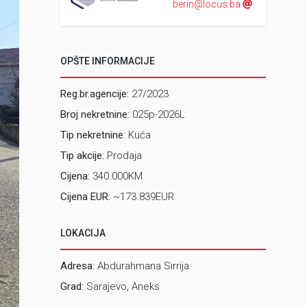
berin@locus.ba
OPŠTE INFORMACIJE
Reg.br.agencije:
27/2023
Broj nekretnine:
025p-2026L
Tip nekretnine
: Kuća
Tip akcije:
Prodaja
Cijena:
340.000KM
Cijena EUR:
~173.839EUR
LOKACIJA
Adresa:
Abdurahmana Sirrija
Grad:
Sarajevo, Aneks