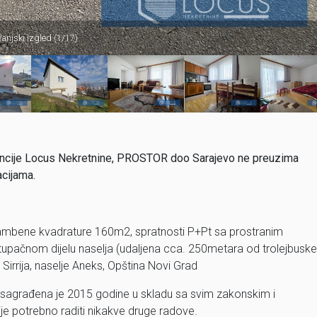
Vanjski izgled (1/17)
 agencije Locus Nekretnine, PROSTOR doo Sarajevo ne preuzima
acijama.
stambene kvadrature 160m2, spratnosti P+Pt sa prostranim
tupačnom dijelu naselja (udaljena cca. 250metara od trolejbuske
 Sirrija, naselje Aneks, Opština Novi Grad
a sagrađena je 2015 godine u skladu sa svim zakonskim i
e potrebno raditi nikakve druge radove.