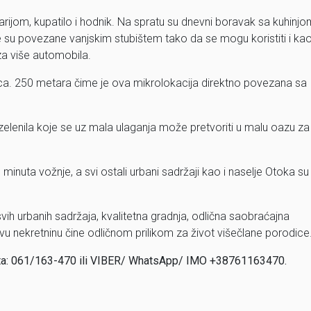
arijom, kupatilo i hodnik. Na spratu su dnevni boravak sa kuhinjo
že su povezane vanjskim stubištem tako da se mogu koristiti i ka
za više automobila.
 cca. 250 metara čime je ova mikrolokacija direktno povezana sa
zelenila koje se uz mala ulaganja može pretvoriti u malu oazu za
minuta vožnje, a svi ostali urbani sadržaji kao i naselje Otoka su
a svih urbanih sadržaja, kvalitetna gradnja, odlična saobraćajna
vu nekretninu čine odličnom prilikom za život višečlane porodice
nta: 061/163-470 ili VIBER/ WhatsApp/ IMO +38761163470.