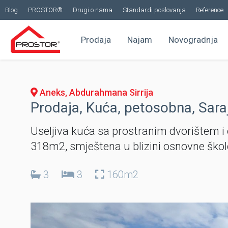
Blog
PROSTOR®
Drugi o nama
Standardi poslovanja
Reference
Prodaja
Najam
Novogradnja
Aneks, Abdurahmana Sirrija
Prodaja, Kuća, petosobna, Sara
Useljiva kuća sa prostranim dvorištem i
318m2, smještena u blizini osnovne škol
3
3
160m2