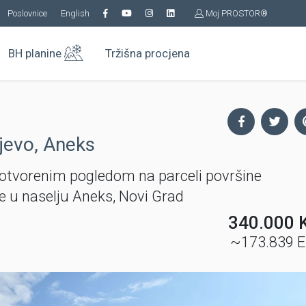
Poslovnice
English
Moj PROSTOR®
BH planine
Tržišna procjena
jevo, Aneks
 otvorenim pogledom na parceli površine
e u naselju Aneks, Novi Grad
340.000 
~173.839 