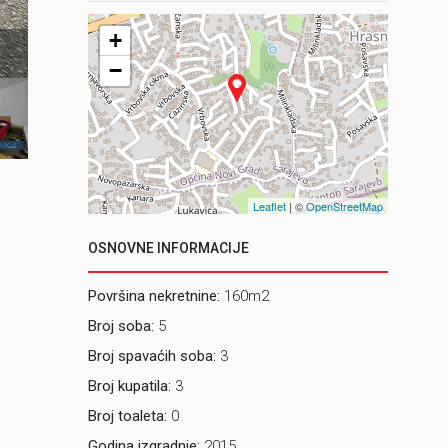
+
2_ Vanjsk
−
Leaflet
| ©
OpenStreetMap
OSNOVNE INFORMACIJE
Površina nekretnine:
160m2
Broj soba:
5
Broj spavaćih soba:
3
Broj kupatila:
3
Broj toaleta:
0
Godina izgradnje:
2015