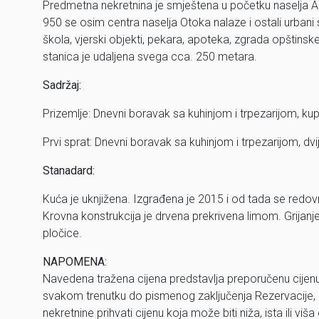
Predmetna nekretnina je smještena u početku naselja An
950 se osim centra naselja Otoka nalaze i ostali urban
škola, vjerski objekti, pekara, apoteka, zgrada opštinske 
stanica je udaljena svega cca. 250 metara.
Sadržaj:
Prizemlje: Dnevni boravak sa kuhinjom i trpezarijom, kupa
Prvi sprat: Dnevni boravak sa kuhinjom i trpezarijom, dv
Stanadard:
Kuća je uknjižena. Izgrađena je 2015 i od tada se redov
Krovna konstrukcija je drvena prekrivena limom. Grijanje 
pločice.
NAPOMENA:
Navedena tražena cijena predstavlja preporučenu cijen
svakom trenutku do pismenog zaključenja Rezervacije,
nekretnine prihvati cijenu koja može biti niža, ista ili