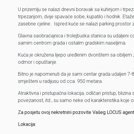
U prizemlju se nalazi dnevni boravak sa kuhinjom i trpez
trpezarijom, dvije spavaće sobe, kupatilo i hodnik. Eta
zasebne cjeline. Ispred kuće se nalazi parking prostor 
Glavna saobraćajnica i trolejbuska stanica su udaljeni
samim centrom grada i ostalim gradskim naseljima.
Kuća je okružena lijepo uređenim dvorištem sa obiljem 
odmor i opuštanje.
Bitno je napomenuti da je sami centar grada udaljen 7-8 
smješteni u radijusu od cca. 950 metara.
Atraktivna i pristupačna lokacija, odličan pristup, blizin
povezanost, itd., su samo neke od karakteristika koje o
Za posjetu ovoj nekretnini pozovite Vašeg LOCUS age
Lokacija: