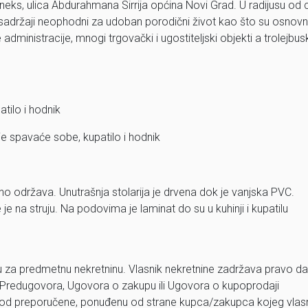
eks, ulica Abdurahmana Sirrija općina Novi Grad. U radijusu od 
i sadržaji neophodni za udoban porodični život kao što su osnov
administracije, mnogi trgovački i ugostiteljski objekti a trolejbus
tilo i hodnik
ije spavaće sobe, kupatilo i hodnik
no održava. Unutrašnja stolarija je drvena dok je vanjska PVC.
je na struju. Na podovima je laminat do su u kuhinji i kupatilu
u za predmetnu nekretninu. Vlasnik nekretnine zadržava pravo da
 Predugovora, Ugovora o zakupu ili Ugovora o kupoprodaji
 viša od preporučene, ponuđenu od strane kupca/zakupca kojeg vlas