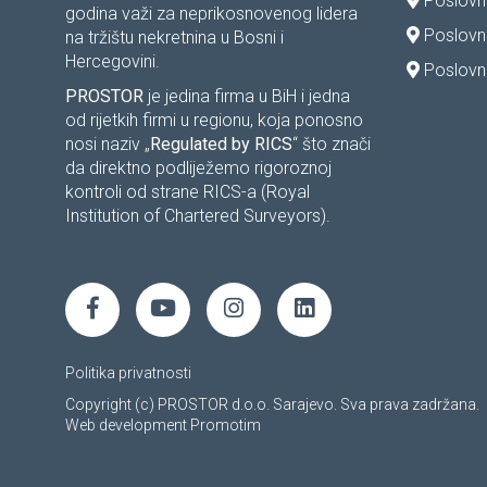
Poslovni
godina važi za neprikosnovenog lidera
Poslovn
na tržištu nekretnina u Bosni i
Hercegovini.
Poslovni
PROSTOR
je jedina firma u BiH i jedna
od rijetkih firmi u regionu, koja ponosno
nosi naziv „
Regulated by RICS
“ što znači
da direktno podliježemo rigoroznoj
kontroli od strane RICS-a (Royal
Institution of Chartered Surveyors).
Politika privatnosti
Copyright (c) PROSTOR d.o.o. Sarajevo. Sva prava zadržana.
Web development
Promotim