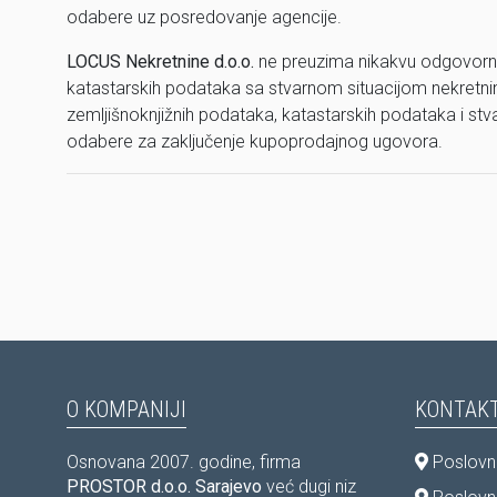
odabere uz posredovanje agencije.
LOCUS Nekretnine d.o.o.
ne preuzima nikakvu odgovorno
katastarskih podataka sa stvarnom situacijom nekretnine
zemljišnoknjižnih podataka, katastarskih podataka i stv
odabere za zaključenje kupoprodajnog ugovora.
O KOMPANIJI
KONTAKT
Osnovana 2007. godine, firma
Poslovni
PROSTOR d.o.o. Sarajevo
već dugi niz