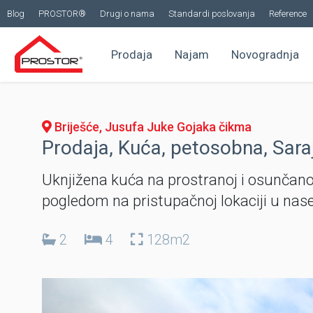
Blog
PROSTOR®
Drugi o nama
Standardi poslovanja
Reference
Prodaja
Najam
Novogradnja
Briješće, Jusufa Juke Gojaka čikma
Prodaja, Kuća, petosobna, Saraj
Uknjižena kuća na prostranoj i osunčano
pogledom na pristupačnoj lokaciji u nase
2
4
128m2