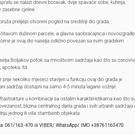
a spratu se nalazi dnevni boravak, dvije spavaće sobe, kuhinja,
je zasebne cjeline.
ža prelijepi otvoreni pogled na središnji dio grada.
i čitavom dužinom parcele, a glavna saobraćajnica i novoizgrađe
a čime je ovaj dio naselja odlično povezan sa svim gradskim
naselja Boljakov potok sa mnoštvom sadržaja kao što su osnovn
a, apoteka, itd.
prije nekoliko mjeseci stavljen u funkciju ovaj dio grada je
rbani sadržaji dostupni na samo 4-5 minuta lagane vožnje.
rastrukture u kombinaciji sa ostalim karakteristikama kao što s
ovezanost, blizina centralnog dijela grada i svih urbanih sadržaja
dnju jednog ili više stambenih objekata.
nta: 061/163-470 ili VIBER/ WhatsApp/ IMO +38761163470