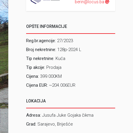
berin@locus.ba
OPŠTE INFORMACIJE
Reg.br.agencije:
27/2023
Broj nekretnine:
128p-2024 L
Tip nekretnine
: Kuća
Tip akcije:
Prodaja
Cijena:
399.000KM
Cijena EUR:
~204.006EUR
LOKACIJA
Adresa:
Jusufa Juke Gojaka čikma
Grad:
Sarajevo, Briješće