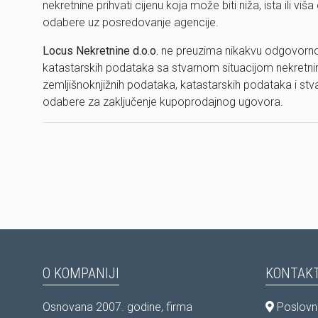
nekretnine prihvati cijenu koja može biti niža, ista ili
odabere uz posredovanje agencije.
Locus Nekretnine d.o.o.
ne preuzima nikakvu odgovorno
katastarskih podataka sa stvarnom situacijom nekretnine
zemljišnoknjižnih podataka, katastarskih podataka i stv
odabere za zaključenje kupoprodajnog ugovora.
O KOMPANIJI
KONTAKT
Osnovana 2007. godine, firma
Poslovni