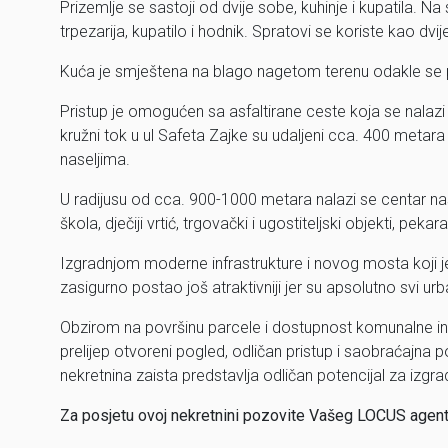
Prizemlje se sastoji od dvije sobe, kuhinje i kupatila. N
trpezarija, kupatilo i hodnik. Spratovi se koriste kao dvi
Kuća je smještena na blago nagetom terenu odakle se pru
Pristup je omogućen sa asfaltirane ceste koja se nalaz
kružni tok u ul Safeta Zajke su udaljeni cca. 400 metar
naseljima.
U radijusu od cca. 900-1000 metara nalazi se centar 
škola, dječiji vrtić, trgovački i ugostiteljski objekti, pekar
Izgradnjom moderne infrastrukture i novog mosta koji je 
zasigurno postao još atraktivniji jer su apsolutno svi u
Obzirom na površinu parcele i dostupnost komunalne inf
prelijep otvoreni pogled, odličan pristup i saobraćajna p
nekretnina zaista predstavlja odličan potencijal za izgra
Za posjetu ovoj nekretnini pozovite Vašeg LOCUS age