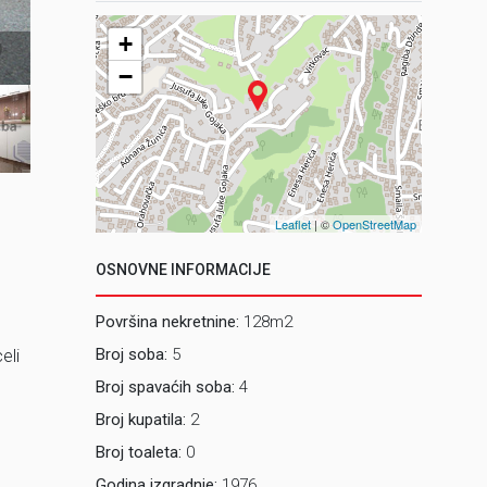
+
1_2 Vanjs
−
Leaflet
| ©
OpenStreetMap
OSNOVNE INFORMACIJE
Površina nekretnine:
128m2
Broj soba:
5
eli
Broj spavaćih soba:
4
Broj kupatila:
2
Broj toaleta:
0
Godina izgradnje:
1976