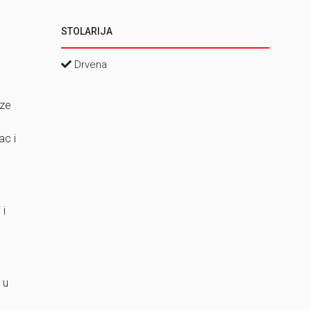
STOLARIJA
Drvena
aze
ac i
 i
.
 u