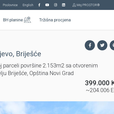
Poslovnice
English
Moj PROSTOR®
BH planine
Tržišna procjena
evo, Briješće
j parceli površine 2.153m2 sa otvorenim
lju Briješće, Opština Novi Grad
399.000 
~204.006 