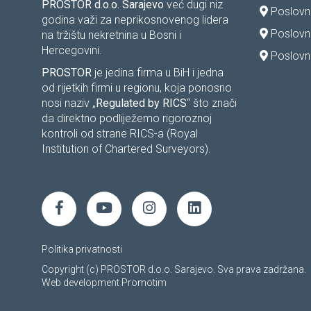
PROSTOR d.o.o. Sarajevo
već dugi niz
Poslovni
godina važi za neprikosnovenog lidera
Poslovn
na tržištu nekretnina u Bosni i
Hercegovini.
Poslovni
PROSTOR
je jedina firma u BiH i jedna
od rijetkih firmi u regionu, koja ponosno
nosi naziv „
Regulated by RICS
“ što znači
da direktno podliježemo rigoroznoj
kontroli od strane RICS-a (Royal
Institution of Chartered Surveyors).
Politika privatnosti
Copyright (c) PROSTOR d.o.o. Sarajevo. Sva prava zadržana.
Web development
Promotim