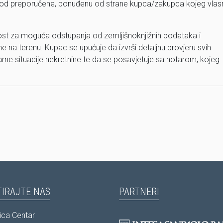
 viša od preporučene, ponuđenu od strane kupca/zakupca kojeg vlas
st za moguća odstupanja od zemljišnoknjižnih podataka i
 na terenu. Kupac se upućuje da izvrši detaljnu provjeru svih
arne situacije nekretnine te da se posavjetuje sa notarom, kojeg
IRAJTE NAS
PARTNERI
ca Centar