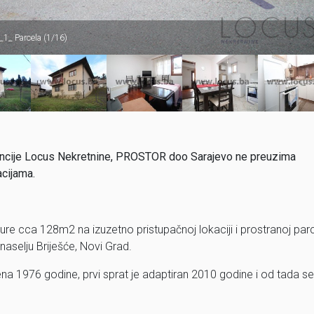
_1_ Parcela (1/16)
 agencije Locus Nekretnine, PROSTOR doo Sarajevo ne preuzima
acijama.
ure cca 128m2 na izuzetno pristupačnoj lokaciji i prostranoj parc
aselju Briješće, Novi Grad.
ena 1976 godine, prvi sprat je adaptiran 2010 godine i od tada se