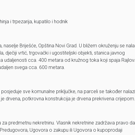
nja i trpezarija, kupatilo i hodnik
, naselje Briješće, Opština Novi Grad. U bližem okruženju se nal
ječiji vrtić, trgovački i ugostiteljski objekti, stanica javnog
a udaljenosti cca. 400 metara od kružnog toka koji spaja Rajlov
udaljen svega cca. 600 metara.
posjeduje sve komunalne priključke, na parceli se također nalazi
ja je drvena, potkrovna konstrukcija je drvena prekrivena crijepom
u za predmetnu nekretninu. Vlasnik nekretnine zadržava pravo da
 Predugovora, Ugovora o zakupu ili Ugovora o kupoprodaji