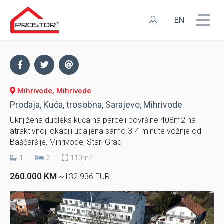
EN
Mihrivode, Mihrivode
Prodaja, Kuća, trosobna, Sarajevo, Mihrivode
Uknjižena dupleks kuća na parceli površine 408m2 na
atraktivnoj lokaciji udaljena samo 3-4 minute vožnje od
Baščaršije, Mihrivode, Stari Grad
1
2
110m2
260.000 KM
~132.936 EUR