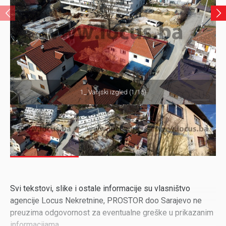
1_ Vanjski izgled (1/15)
Svi tekstovi, slike i ostale informacije su vlasništvo
agencije Locus Nekretnine, PROSTOR doo Sarajevo ne
preuzima odgovornost za eventualne greške u prikazanim
informacijama.