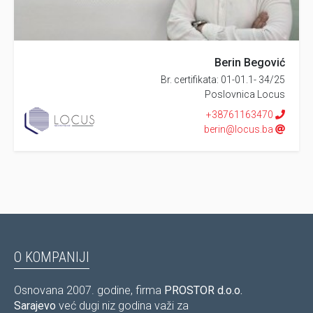
za moguća odstupanja od zemljišnoknjižnih podataka i
katastarskih podataka sa stvarnom situacijom nekretnine
na terenu. Kupac se upućuje da izvrši detaljnu provjeru svih
zemljišnoknjižnih podataka, katastarskih podataka i
Berin Begović
stvarne situacije nekretnine te da se posavjetuje sa
Br. certifikata: 01-01.1- 34/25
notarom, kojeg odabere za zaključenje kupoprodajnog
Poslovnica Locus
ugovora.
+38761163470
berin@locus.ba
O KOMPANIJI
Osnovana 2007. godine, firma
PROSTOR d.o.o.
Sarajevo
već dugi niz godina važi za