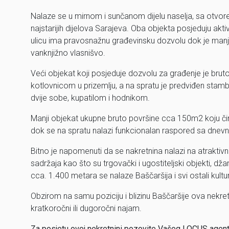
Nalaze se u mirnom i sunčanom dijelu naselja, sa otvo
najstarijih dijelova Sarajeva. Oba objekta posjeduju aktiv
ulicu ima pravosnažnu građevinsku dozvolu dok je manji
vanknjižno vlasnišvo.
Veći objekat koji posjeduje dozvolu za građenje je bru
kotlovnicom u prizemlju, a na spratu je predviđen sta
dvije sobe, kupatilom i hodnikom.
Manji objekat ukupne bruto površine cca 150m2 koju či
dok se na spratu nalazi funkcionalan raspored sa dnev
Bitno je napomenuti da se nakretnina nalazi na atraktivno
sadržaja kao što su trgovački i ugostiteljski objekti, d
cca. 1.400 metara se nalaze Baščaršija i svi ostali kulturn
Obzirom na samu poziciju i blizinu Baščaršije ova nekr
kratkoročni ili dugoročni najam.
Za posjetu ovoj nekretnini pozovite Vašeg LOCUS age