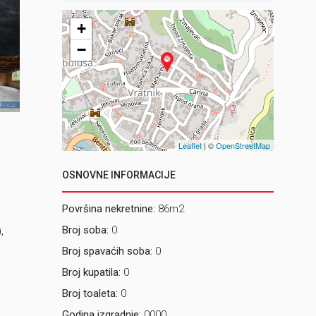
+
3_ Kuća I va
−
Leaflet
| ©
OpenStreetMap
OSNOVNE INFORMACIJE
Površina nekretnine:
86m2
Broj soba:
0
,
Broj spavaćih soba:
0
Broj kupatila:
0
Broj toaleta:
0
Godina izgradnje:
0000