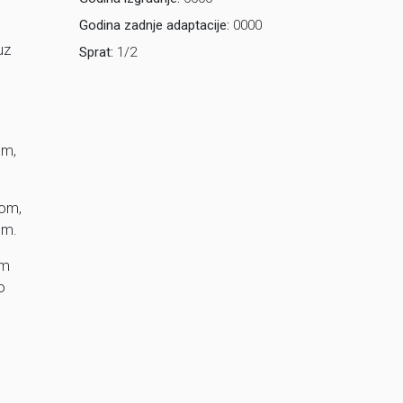
Godina zadnje adaptacije:
0000
uz
Sprat:
1/2
om,
kom,
om.
om
o