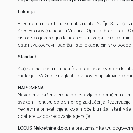
Lokacija:
Predmetna nekretnina se nalazi u ulici Nafije Sarajlić, 
Kreševljaković u naselju Vratniku, Opština Stari Grad. O
historijsko jezgro grada udaljeni su svega nekoliko minut
ostali svakodnevni sadržaji, što lokaciju čini vrlo pogodn
Standard:
Kuće se nalaze u roh-bau fazi gradnje sa čvrstom kontruk
materijali. Važno je naglastiti da posjeduju aktivne komun
NAPOMENA:
Navedena tražena cijena predstavlja preporučenu cijen
svakom trenutku do pismenog zaključenja Rezervacije,
nekretnine prihvati cijenu koja može biti niža, ista ili
odabere uz posredovanje agencije.
LOCUS Nekretnine d.o.o.
ne preuzima nikakvu odgovorn