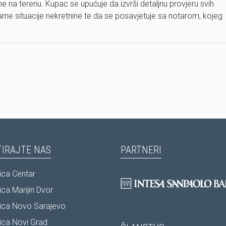
 na terenu. Kupac se upućuje da izvrši detaljnu provjeru svih
arne situacije nekretnine te da se posavjetuje sa notarom, kojeg
IRAJTE NAS
PARTNERI
ca Centar
ca Marijin Dvor
ica Novo Sarajevo
ca Novi Grad