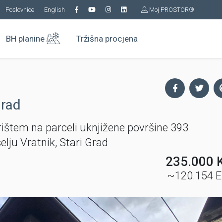
Poslovnice
English
Moj PROSTOR®
BH planine
Tržišna procjena
Grad
rištem na parceli uknjižene površine 393
elju Vratnik, Stari Grad
235.000 
~120.154 