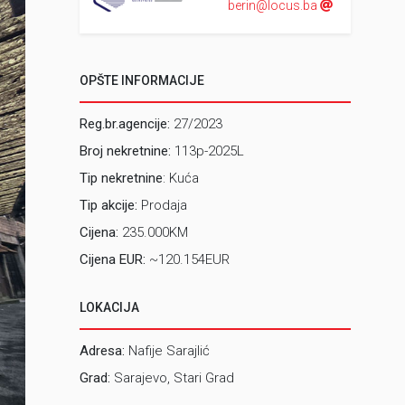
berin@locus.ba
OPŠTE INFORMACIJE
Reg.br.agencije:
27/2023
Broj nekretnine:
113p-2025L
Tip nekretnine
: Kuća
Tip akcije:
Prodaja
Cijena:
235.000KM
Cijena EUR:
~120.154EUR
LOKACIJA
Adresa:
Nafije Sarajlić
Grad:
Sarajevo, Stari Grad