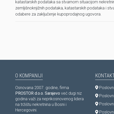
katastarskih podataka sa stvarnom situacijom nekretnine
zemljišnoknjižnih podataka, katastarskih podataka i stv
odabere za zaključenje kupoprodajnog ugovora.
O KOMPANIJI
KONTAKT
Osnovana 2007. godine, firma
Poslovni
PROSTOR d.o.o. Sarajevo
već dugi niz
Poslovni
godina važi za neprikosnovenog lidera
Poslovn
na tržištu nekretnina u Bosni i
Hercegovini.
Poslovni