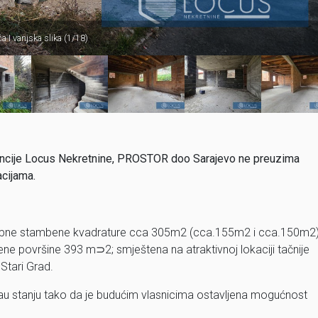
a I vanjska slika (1/18)
 agencije Locus Nekretnine, PROSTOR doo Sarajevo ne preuzima
acijama.
 ukupne stambene kvadrature cca 305m2 (cca.155m2 i cca.150m2)
ene površine 393 m⊃2; smještena na atraktivnoj lokaciji tačnije
Stari Grad.
au stanju tako da je budućim vlasnicima ostavljena mogućnost