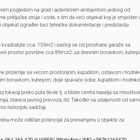
renim pogledom na grad i autentičnim ambijentom jednog od
ne priključke struje i vode, s tim da veći objekat koji je smješten 
 objekat izgrađen bez tehničke dokumentacije i predstavlja
to kvadratute cca. 155m2 i sastoji se od prostrane garaže sa
mbeni prostor površine cca 89m⊃2; sa dnevnim boravkom, kuhinj
ne prizemlje sa većom prostorijom, kupatilom, ostavom i hodni
nim boravkom, kuhinjom, dvije spavaće sobe, kupatilom i hodnik
j lokaciji preko puta škole tj. u blizini centra naselja sa mnoštv
žamija, stanica javnog prevoza, itd. Također na udaljenosti od sam
o historijski sadržaji.
etnina može odličan potencijal za prenamjenu u objekte za
nta: 061 163 470 ili VIBER/ WhatsApp/ IMO +38761163470