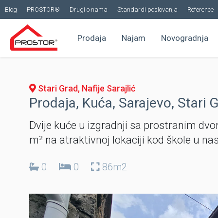
Blog
PROSTOR®
Drugi o nama
Standardi poslovanja
Reference
Prodaja
Najam
Novogradnja
Stari Grad, Nafije Sarajlić
Prodaja, Kuća, Sarajevo, Stari 
Dvije kuće u izgradnji sa prostranim dvo
m² na atraktivnoj lokaciji kod škole u nas
0
0
86m2