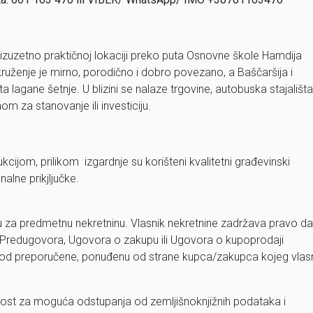
na izuzetno praktičnoj lokaciji preko puta Osnovne škole Hamdija
kruženje je mirno, porodično i dobro povezano, a Baščaršija i
a lagane šetnje. U blizini se nalaze trgovine, autobuska stajališta
om za stanovanje ili investiciju.
cijom, prilikom izgardnje su korišteni kvalitetni građevinski
alne prikjljučke.
u za predmetnu nekretninu. Vlasnik nekretnine zadržava pravo da
 Predugovora, Ugovora o zakupu ili Ugovora o kupoprodaji
 viša od preporučene, ponuđenu od strane kupca/zakupca kojeg vlas
ost za moguća odstupanja od zemljišnoknjižnih podataka i