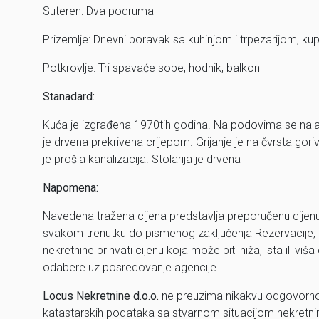
Suteren: Dva podruma
Prizemlje: Dnevni boravak sa kuhinjom i trpezarijom, kupa
Potkrovlje: Tri spavaće sobe, hodnik, balkon
Stanadard:
Kuća je izgrađena 1970tih godina. Na podovima se nalazi
je drvena prekrivena crijepom. Grijanje je na čvrsta gori
je prošla kanalizacija. Stolarija je drvena
Napomena:
Navedena tražena cijena predstavlja preporučenu cijen
svakom trenutku do pismenog zaključenja Rezervacije,
nekretnine prihvati cijenu koja može biti niža, ista ili
odabere uz posredovanje agencije.
Locus Nekretnine d.o.o.
ne preuzima nikakvu odgovorno
katastarskih podataka sa stvarnom situacijom nekretnine