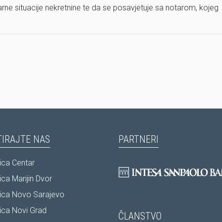
arne situacije nekretnine te da se posavjetuje sa notarom, kojeg
IRAJTE NAS
PARTNERI
ca Centar
ca Marijin Dvor
ica Novo Sarajevo
ca Novi Grad
ČLANSTVO