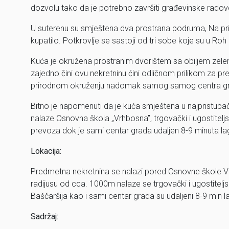
dozvolu tako da je potrebno završiti građevinske radove, 
U suterenu su smještena dva prostrana podruma, Na prize
kupatilo. Potkrovlje se sastoji od tri sobe koje su u Roh
Kuća je okružena prostranim dvorištem sa obiljem zeleni
zajedno čini ovu nekretninu ćini odličnom prilikom za pre
prirodnom okruženju nadomak samog samog centra g
Bitno je napomenuti da je kuća smještena u najpristupač
nalaze Osnovna škola „Vrhbosna”, trgovački i ugostiteljs
prevoza dok je sami centar grada udaljen 8-9 minuta la
Lokacija:
Predmetna nekretnina se nalazi pored Osnovne škole Vrhb
radijusu od cca. 1000m nalaze se trgovački i ugostiteljs
Baščaršija kao i sami centar grada su udaljeni 8-9 min 
Sadržaj: