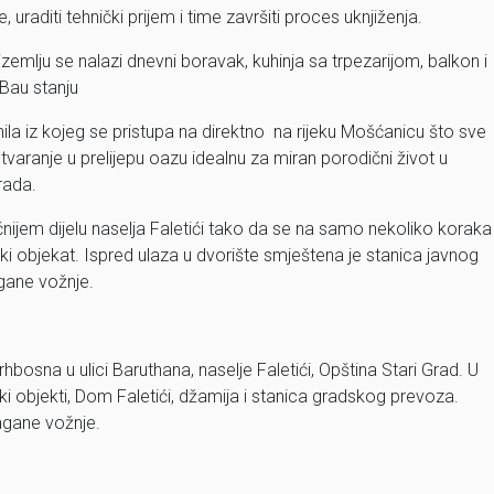
uraditi tehnički prijem i time završiti proces uknjiženja.
mlju se nalazi dnevni boravak, kuhinja sa trpezarijom, balkon i
 Bau stanju
la iz kojeg se pristupa na direktno na rijeku Mošćanicu što sve
tvaranje u prelijepu oazu idealnu za miran porodični život u
rada.
nijem dijelu naselja Faletići tako da se na samo nekoliko koraka
ki objekat. Ispred ulaza u dvorište smještena je stanica javnog
gane vožnje.
osna u ulici Baruthana, naselje Faletići, Opština Stari Grad. U
ki objekti, Dom Faletići, džamija i stanica gradskog prevoza.
lagane vožnje.