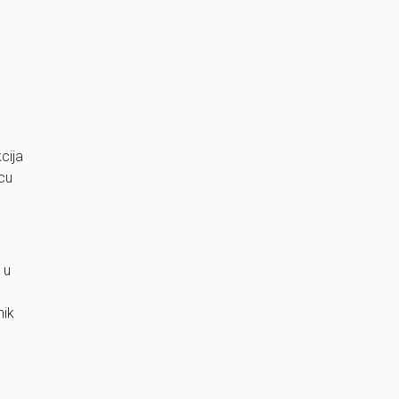
cija
icu
 u
nik