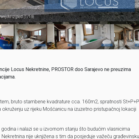
Vanjski izgled (1/19)
 agencije Locus Nekretnine, PROSTOR doo Sarajevo ne preuzima
cijama.
štem, bruto stambene kvadrature cca. 160m2, spratnosti St+P+P
kruženju uz rijeku Mošćanicu na izuzetno pristupačnoj lokaciji
 godina i nalazi se u izvornom stanju što budućim vlasnicima
Nekretnina nije uknjižena s tim da posjeduje važeču građevinsk