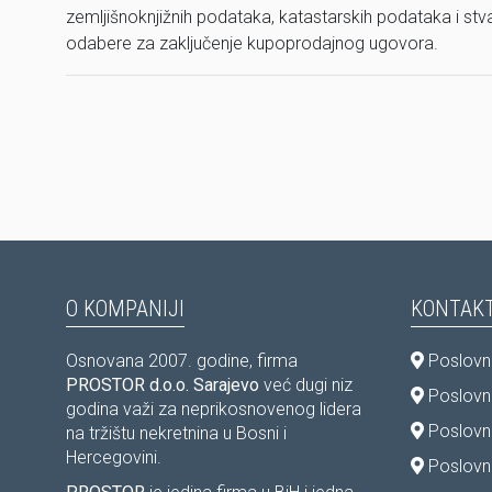
zemljišnoknjižnih podataka, katastarskih podataka i stv
odabere za zaključenje kupoprodajnog ugovora.
O KOMPANIJI
KONTAKT
Osnovana 2007. godine, firma
Poslovni
PROSTOR d.o.o. Sarajevo
već dugi niz
Poslovni
godina važi za neprikosnovenog lidera
Poslovn
na tržištu nekretnina u Bosni i
Hercegovini.
Poslovni