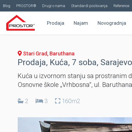
Blog
PROSTOR®
Drugi o nama
Standardi poslovanja
Reference
Prodaja
Najam
Novogradnja
Stari Grad, Baruthana
Prodaja, Kuća, 7 soba, Sarajevo
Kuća u izvornom stanju sa prostranim d
Osnovne škole „Vrhbosna”, ul. Baruthana, 
2
3
160m2