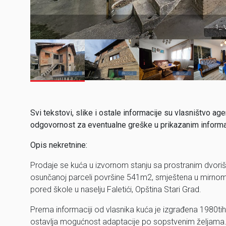
1_ 
Svi tekstovi, slike i ostale informacije su vlasništvo
odgovornost za eventualne greške u prikazanim informa
Opis nekretnine:
Prodaje se kuća u izvornom stanju sa prostranim dvori
osunčanoj parceli površine 541m2, smještena u mirnom o
pored škole u naselju Faletići, Opština Stari Grad.
Prema informaciji od vlasnika kuća je izgrađena 1980tih
ostavlja mogućnost adaptacije po sopstvenim željama. 