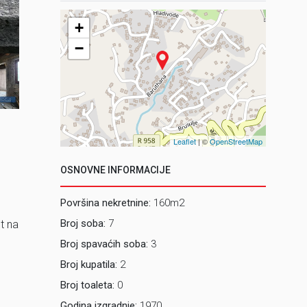
+
2_ Vanjsk
−
Leaflet
| ©
OpenStreetMap
OSNOVNE INFORMACIJE
Površina nekretnine:
160m2
Broj soba:
7
t na
Broj spavaćih soba:
3
Broj kupatila:
2
Broj toaleta:
0
u
Godina izgradnje:
1970