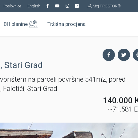
Poslovnice
English
Moj PROSTOR®
BH planine
Tržišna procjena
, Stari Grad
vorištem na parceli površine 541m2, pored
Faletići, Stari Grad
140.000 
~71.581 