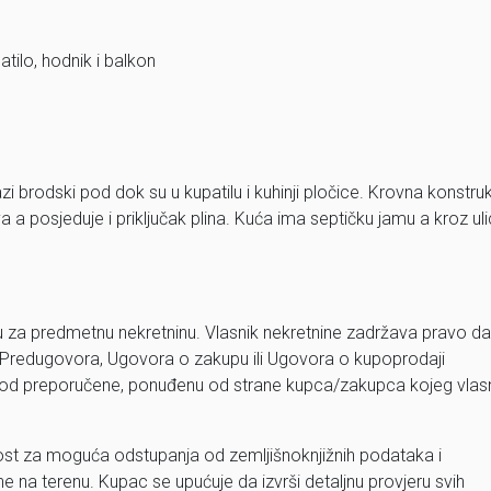
tilo, hodnik i balkon
 brodski pod dok su u kupatilu i kuhinji pločice. Krovna konstruk
va a posjeduje i priključak plina. Kuća ima septičku jamu a kroz ul
u za predmetnu nekretninu. Vlasnik nekretnine zadržava pravo da
 Predugovora, Ugovora o zakupu ili Ugovora o kupoprodaji
 viša od preporučene, ponuđenu od strane kupca/zakupca kojeg vlas
st za moguća odstupanja od zemljišnoknjižnih podataka i
 na terenu. Kupac se upućuje da izvrši detaljnu provjeru svih