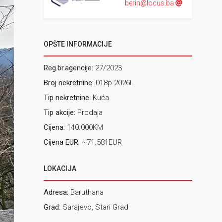
berin@locus.ba
OPŠTE INFORMACIJE
Reg.br.agencije:
27/2023
Broj nekretnine:
018p-2026L
Tip nekretnine
: Kuća
Tip akcije:
Prodaja
Cijena:
140.000KM
Cijena EUR:
~71.581EUR
LOKACIJA
Adresa:
Baruthana
Grad:
Sarajevo, Stari Grad