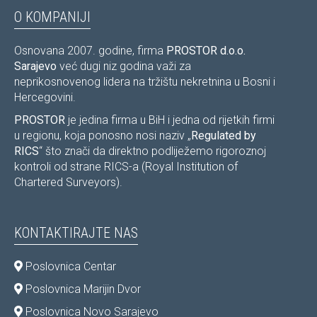
O KOMPANIJI
Osnovana 2007. godine, firma
PROSTOR d.o.o.
Sarajevo
već dugi niz godina važi za
neprikosnovenog lidera na tržištu nekretnina u Bosni i
Hercegovini.
PROSTOR
je jedina firma u BiH i jedna od rijetkih firmi
u regionu, koja ponosno nosi naziv „
Regulated by
RICS
“ što znači da direktno podliježemo rigoroznoj
kontroli od strane RICS-a (Royal Institution of
Chartered Surveyors).
KONTAKTIRAJTE NAS
Poslovnica Centar
Poslovnica Marijin Dvor
Poslovnica Novo Sarajevo