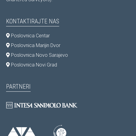
pismenog zaključenja Rezervacije, Predugovora, Ugovora
o zakupu ili Ugovora o kupoprodaji nekretnine prihvati
cijenu koja može biti niža, ista ili viša od preporučene,
KONTAKTIRAJTE NAS
ponuđenu od strane kupca/zakupca kojeg vlasnik
odabere uz posredovanje agencije.
Poslovnica Centar
Poslovnica Marijin Dvor
Poslovnica Novo Sarajevo
Poslovnica Novi Grad
PARTNERI