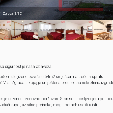
1 Zgrada (1/16)
ša sigurnost je naša obaveza!
 lođom uknjižene površine 54m2 smješten na trećem spratu
ić Vila. Zgrada u kojoj je smještena predmetna nekretnina izgra
as je uredno i rednovno održavan. Stan se u posljednjem period
Budući kupci, uz sitne preinake, mogu odmah useliti u isti.