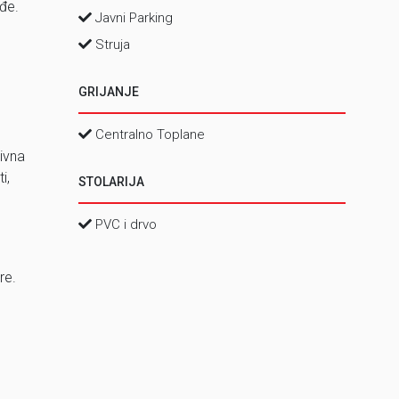
ođe.
Javni Parking
Struja
GRIJANJE
Centralno Toplane
ivna
i,
STOLARIJA
PVC i drvo
re.