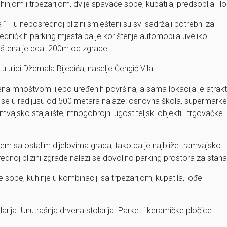
njom i trpezarijom, dvije spavaće sobe, kupatila, predsoblja i l
1 i u neposrednoj blizini smješteni su svi sadržaji potrebni za
jedničkih parking mjesta pa je korištenje automobila uveliko
štena je cca. 200m od zgrade.
 ulici Džemala Bijedića, naselje Čengić Vila.
ena mnoštvom lijepo uređenih površina, a sama lokacija je atrakt
 te se u radijusu od 500 metara nalaze: osnovna škola, supermarket
vajsko stajalište, mnogobrojni ugostiteljski objekti i trgovačke
m sa ostalim dijelovima grada, tako da je najbliže tramvajsko
dnoj blizini zgrade nalazi se dovoljno parking prostora za stana
obe, kuhinje u kombinaciji sa trpezarijom, kupatila, lođe i
rija. Unutrašnja drvena stolarija. Parket i keramičke pločice.