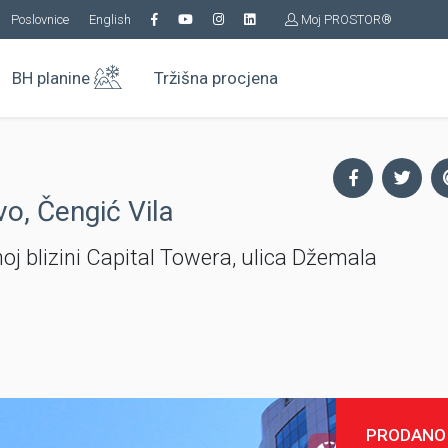
Poslovnice
English
Moj PROSTOR®
BH planine
Tržišna procjena
vo, Čengić Vila
 blizini Capital Towera, ulica Džemala
PRODANO