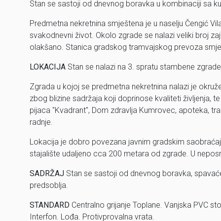
Stan se sastoji od dnevnog boravka u kombinaciji sa kuhi
Predmetna nekretnina smještena je u naselju Čengić Vila 
svakodnevni život. Okolo zgrade se nalazi veliki broj za
olakšano. Stanica gradskog tramvajskog prevoza smje
LOKACIJA
Stan se nalazi na 3. spratu stambene zgrade u
Zgrada u kojoj se predmetna nekretnina nalazi je okruž
zbog blizine sadržaja koji doprinose kvaliteti življenja,
pijaca "Kvadrant", Dom zdravlja Kumrovec, apoteka, tram
radnje.
Lokacija je dobro povezana javnim gradskim saobraćaje
stajalište udaljeno cca 200 metara od zgrade. U neposre
SADRŽAJ
Stan se sastoji od dnevnog boravka, spavaće s
predsoblja.
STANDARD
Centralno grijanje Toplane. Vanjska PVC stola
Interfon. Lođa. Protivprovalna vrata.