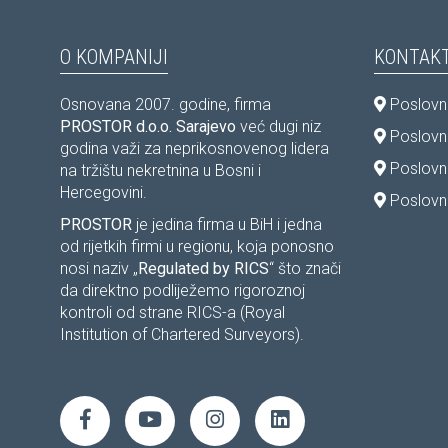
O KOMPANIJI
KONTAKT
Osnovana 2007. godine, firma
Poslovni
PROSTOR d.o.o. Sarajevo
već dugi niz
Poslovni
godina važi za neprikosnovenog lidera
Poslovn
na tržištu nekretnina u Bosni i
Hercegovini.
Poslovni
PROSTOR
je jedina firma u BiH i jedna
od rijetkih firmi u regionu, koja ponosno
nosi naziv „
Regulated by RICS
“ što znači
da direktno podliježemo rigoroznoj
kontroli od strane RICS-a (Royal
Institution of Chartered Surveyors).