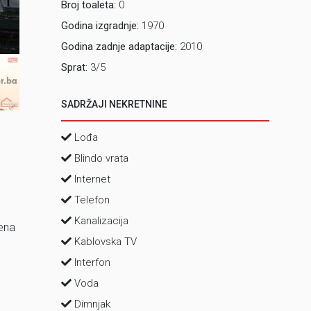
Broj toaleta:
0
Godina izgradnje:
1970
2 Dnevni bo
Godina zadnje adaptacije:
2010
Sprat:
3/5
SADRŽAJI NEKRETNINE
Lođa
Blindo vrata
Internet
Telefon
Kanalizacija
đena
Kablovska TV
Interfon
u
Voda
Dimnjak