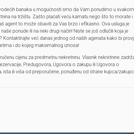
 vodećih banaka u mogućnosti smo da Vam ponudimo u svakom
etnina na tržištu. Zašto plaćati veću kamatu nego što to morate i
aš agent to može obaviti za Vas brzo i efikasno. Ova usluga je
aše ponude ili na neki drugi način! Niste se još odlučili koja je
? Kontaktirajte već danas jednog od naših agenata kako bi provje
jetima i do kojeg maksimalnog iznosa!
ručenu cijenu za predmetnu nekretninu. Vlasnik nekretnine zadrž
ezervacije, Predugovora, Ugovora o zakupu ili Ugovora o
ža, ista ili viša od preporučene, ponuđenu od strane kupca/zakup