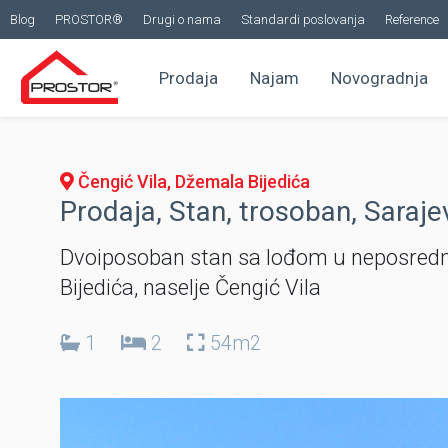
Blog
PROSTOR®
Drugi o nama
Standardi poslovanja
Reference
Prodaja
Najam
Novogradnja
Čengić Vila, Džemala Bijedića
Prodaja, Stan, trosoban, Saraje
Dvoiposoban stan sa lođom u neposrednoj
Bijedića, naselje Čengić Vila
1
2
54m2