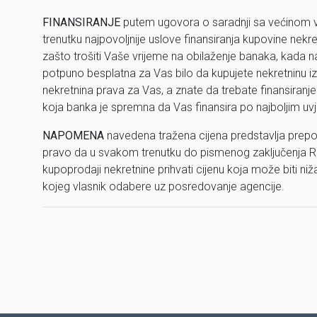
FINANSIRANJE
putem ugovora o saradnji sa većinom
trenutku najpovoljnije uslove finansiranja kupovine nekr
zašto trošiti Vaše vrijeme na obilaženje banaka, kada n
potpuno besplatna za Vas bilo da kupujete nekretninu iz n
nekretnina prava za Vas, a znate da trebate finansiranje
koja banka je spremna da Vas finansira po najboljim uv
NAPOMENA
navedena tražena cijena predstavlja prepo
pravo da u svakom trenutku do pismenog zaključenja R
kupoprodaji nekretnine prihvati cijenu koja može biti ni
kojeg vlasnik odabere uz posredovanje agencije.