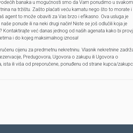
 vodećih banaka u mogućnosti smo da Vam ponudimo u svakom
etnina na tržištu. Zašto plaćati veću kamatu nego što to morate i
aš agent to može obaviti za Vas brzo i efikasno. Ova usluga je
aše ponude ili na neki drugi način! Niste se još odlučili koja je
? Kontaktirajte već danas jednog od naših agenata kako bi provje
jetima i do kojeg maksimalnog iznosa!
ručenu cijenu za predmetnu nekretninu. Vlasnik nekretnine zadrž
ezervacije, Predugovora, Ugovora o zakupu ili Ugovora o
ža, ista ili viša od preporučene, ponuđenu od strane kupca/zakup