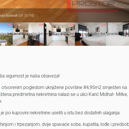
vni boravak sl1 (1/16)
ša sigurnost je naša obaveza!
 i otvorenim pogledom uknjižene površine 84,95m2 smješten na
ena predmetna nekretnina nalazi se u ulici Karić Midhat- Mitke,
e.
po kupovini nekretnine useliti u istu bez dodatnih ulaganja.
njom i trpezarijom, dvije spavaće sobe, kupatila, lođe i predsob