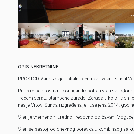
1 Dne
OPIS NEKRETNINE
PROSTOR Vam izdaje fiskalni račun za svaku uslugu! Va
Prodaje se prostran i osunčan trosoban stan sa lođom
trećem spratu stambene zgrade. Zgrada u kojoj je smješt
naslje Vrtovi Sunca i izgrađena je i useljena 2014. godin
Stan je vremenom uredno i redovno održavan. Moguće je 
Stan se sastoji od dnevnog boravka u kombinaciji sa kuhi