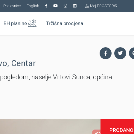
Poslovnice
English
Moj PROSTOR®
BH planine
Tržišna procjena
vo, Centar
pogledom, naselje Vrtovi Sunca, općina
PRODANO