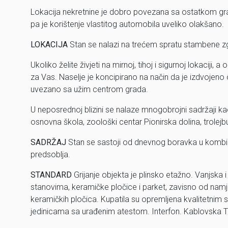
Lokacija nekretnine je dobro povezana sa ostatkom grada
pa je korištenje vlastitog automobila uveliko olakšano.
LOKACIJA
Stan se nalazi na trećem spratu stambene zgra
Ukoliko želite živjeti na mirnoj, tihoj i sigurnoj lokacij
za Vas. Naselje je koncipirano na način da je izdvojen
uvezano sa užim centrom grada.
U neposrednoj blizini se nalaze mnogobrojni sadržaji kao
osnovna škola, zoološki centar Pionirska dolina, trolejbus
SADRŽAJ
Stan se sastoji od dnevnog boravka u kombinac
predsoblja.
STANDARD
Grijanje objekta je plinsko etažno. Vanjska 
stanovima, keramičke pločice i parket, zavisno od namjen
keramičkih pločica. Kupatila su opremljena kvalitetnim 
jedinicama sa urađenim atestom. Interfon. Kablovska T