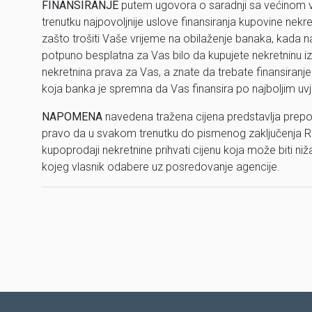
FINANSIRANJE
putem ugovora o saradnji sa većinom
trenutku najpovoljnije uslove finansiranja kupovine nekr
zašto trošiti Vaše vrijeme na obilaženje banaka, kada n
potpuno besplatna za Vas bilo da kupujete nekretninu iz n
nekretnina prava za Vas, a znate da trebate finansiranje
koja banka je spremna da Vas finansira po najboljim uv
NAPOMENA
navedena tražena cijena predstavlja prepo
pravo da u svakom trenutku do pismenog zaključenja R
kupoprodaji nekretnine prihvati cijenu koja može biti ni
kojeg vlasnik odabere uz posredovanje agencije.