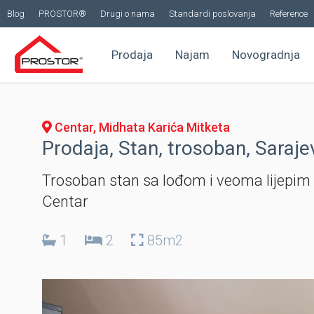
Blog
PROSTOR®
Drugi o nama
Standardi poslovanja
Reference
Prodaja
Najam
Novogradnja
Centar, Midhata Karića Mitketa
Prodaja, Stan, trosoban, Saraje
Trosoban stan sa lođom i veoma lijepim 
Centar
1
2
85m2