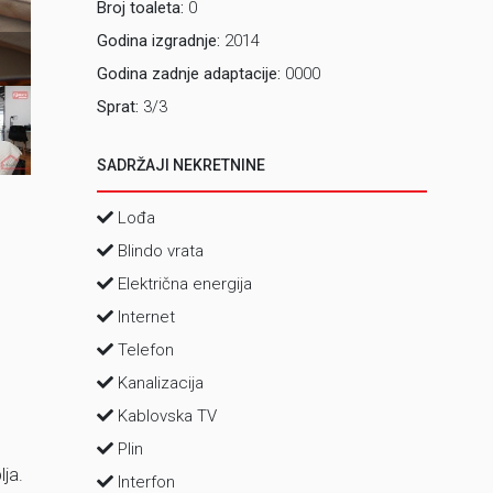
Broj toaleta:
0
Godina izgradnje:
2014
2 Dnevni bo
Godina zadnje adaptacije:
0000
Sprat:
3/3
SADRŽAJI NEKRETNINE
Lođa
Blindo vrata
Električna energija
Internet
Telefon
Kanalizacija
Kablovska TV
Plin
lja.
Interfon