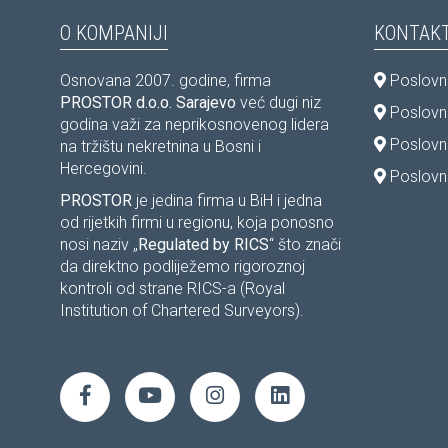
O KOMPANIJI
KONTAKT
Osnovana 2007. godine, firma
Poslovni
PROSTOR d.o.o. Sarajevo
već dugi niz
Poslovni
godina važi za neprikosnovenog lidera
Poslovn
na tržištu nekretnina u Bosni i
Hercegovini.
Poslovni
PROSTOR
je jedina firma u BiH i jedna
od rijetkih firmi u regionu, koja ponosno
nosi naziv „
Regulated by RICS
“ što znači
da direktno podliježemo rigoroznoj
kontroli od strane RICS-a (Royal
Institution of Chartered Surveyors).