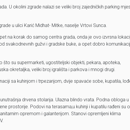
. U okolini zgrade nalazi se veliki broj zajedničkih parking mje
de u ulici Karić Midhat- Mitke, naselje Vrtovi Sunca.
i, a opet na korak do samog centra grada, onda je ovo izvrsna lokaci
o od svakodnevnih gužvi i gradske buke, a opet dobro komunikacij
 što su supermarketi, ugostiteljski objekti, pekara, apoteka,
ka okretaljka, veliki broj igrališta i parkova i mnogi drugi.
iji sa kuhinjom i trpezarijom, dvije spavaće sobe, kupatila, lođe
i unutrašnja drvena stolarija. Ulazna blindo vrata. Podna obloga u
e prostorije. Podovi na terasama,u kuhinji i kupatilu rađeni su 
sanitarnim opremom i galanterijom. Stanovi opremljeni klima
V.