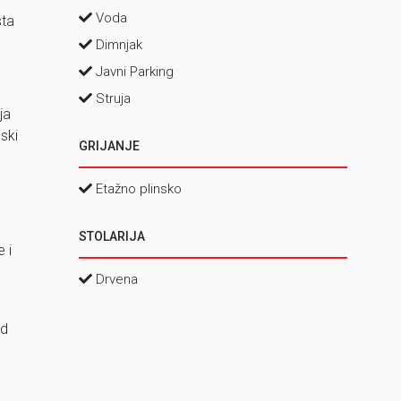
Voda
sta
Dimnjak
Javni Parking
Struja
ja
ski
GRIJANJE
Etažno plinsko
STOLARIJA
 i
Drvena
od