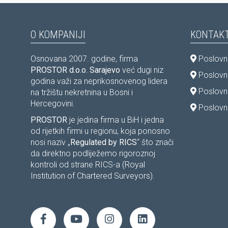
O KOMPANIJI
KONTAKT
Osnovana 2007. godine, firma
Poslovni
PROSTOR d.o.o. Sarajevo
već dugi niz
Poslovni
godina važi za neprikosnovenog lidera
Poslovn
na tržištu nekretnina u Bosni i
Hercegovini.
Poslovni
PROSTOR
je jedina firma u BiH i jedna
od rijetkih firmi u regionu, koja ponosno
nosi naziv „
Regulated by RICS
“ što znači
da direktno podliježemo rigoroznoj
kontroli od strane RICS-a (Royal
Institution of Chartered Surveyors).