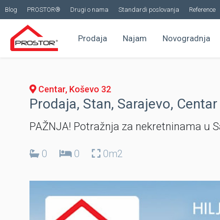
Blog
PROSTOR®
Drugi o nama
Standardi poslovanja
Reference
Prodaja
Najam
Novogradnja
Centar, Koševo 32
Prodaja, Stan, Sarajevo, Centar
PAŽNJA! Potražnja za nekretninama u S
0
0
0m2