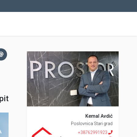
pit
Kemal Avdić
Poslovnica Stari grad
+38762991923