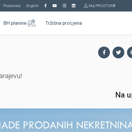
Poslovnice
English
Moj PROSTOR®
BH planine
Tržišna procjena
arajevu!
Na u