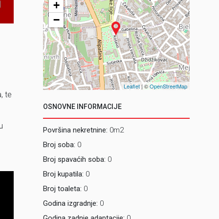
+
Poslovnic
−
Leaflet
| ©
OpenStreetMap
, te
OSNOVNE INFORMACIJE
u
Površina nekretnine:
0m2
Broj soba:
0
Broj spavaćih soba:
0
Broj kupatila:
0
Broj toaleta:
0
Godina izgradnje:
0
Godina zadnje adaptacije:
0