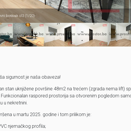
vni boravak sl3 (1/20)
ša sigurnost je naša obaveza!
an stan uknjižene površine 48m2 na trećem (zgrada nema lift) sp
a. Funkcionalan raspored prostorija sa otvorenim pogledom sam
 u nekretnini.
vršena u martu 2025. godine i tom prilikom je:
 PVC njemačkog profila;