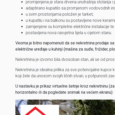
promijenjena je stara drvena unutrašnja stolarija i
adaptirano kupatilo sa promjenom vodovodnih inst
u svim prostorijama položen je tarket;
u kupatilu i na balkonu su postavljene nove kerami
zamijenjene su kompletne električne instalacije te 
postavljena nova rasvjetna tijela u cijelom stanu.
Veoma je bitno napomenuti da se nekretnina prodaje sa 
električne uređaje u kuhinji (mašina za suđe, frižider, plo
Nekretnina je izvorno bila dvosoban stan, ali se od pros
Nekretnina je idealna prilika za sve potencijalne kupc
koji žele da unosom svojih ličnih stvari, u potpunosti za
U nastavku je prikaz virtuelne šetnje kroz nekretninu (
horizontalno ili da pogledate snimak na većem ekranu):