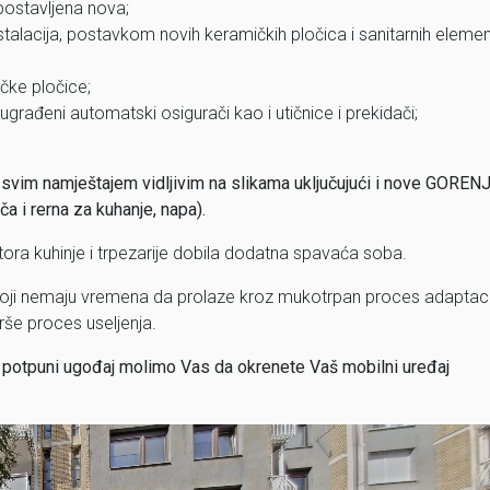
 postavljena nova;
alacija, postavkom novih keramičkih pločica i sanitarnih elemen
čke pločice;
ugrađeni automatski osigurači kao i utičnice i prekidači;
svim namještajem vidljivim na slikama uključujući i nove GOREN
ča i rerna za kuhanje, napa).
tora kuhinje i trpezarije dobila dodatna spavaća soba.
e koji nemaju vremena da prolaze kroz mukotrpan proces adaptacij
vrše proces useljenja.
za potpuni ugođaj molimo Vas da okrenete Vaš mobilni uređaj