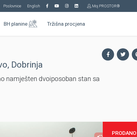
Poslovnice
English
Moj PROSTOR®
BH planine
Tržišna procjena
vo, Dobrinja
ično namješten dvoiposoban stan sa
PRODANO