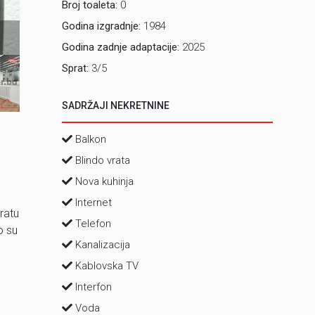
Broj toaleta:
0
Godina izgradnje:
1984
1 Dnevni bo
Godina zadnje adaptacije:
2025
Sprat:
3/5
SADRŽAJI NEKRETNINE
Balkon
Blindo vrata
Nova kuhinja
Internet
ratu
Telefon
o su
Kanalizacija
Kablovska TV
Interfon
Voda