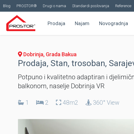
Blog
PROSTOR®
Drugi o nama
Standardi poslovanja
Reference
Prodaja
Najam
Novogradnja
Dobrinja, Grada Bakua
Prodaja, Stan, trosoban, Saraje
Potpuno i kvalitetno adaptiran i djelim
balkonom, naselje Dobrinja VR
1
2
48m2
360° View