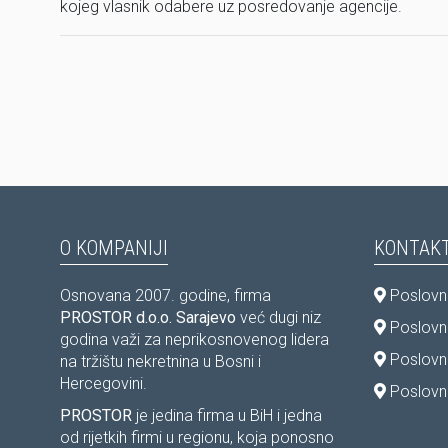
kojeg vlasnik odabere uz posredovanje agencije.
O KOMPANIJI
KONTAKT
Osnovana 2007. godine, firma
Poslovni
PROSTOR d.o.o. Sarajevo
već dugi niz
Poslovni
godina važi za neprikosnovenog lidera
Poslovn
na tržištu nekretnina u Bosni i
Hercegovini.
Poslovni
PROSTOR
je jedina firma u BiH i jedna
od rijetkih firmi u regionu, koja ponosno