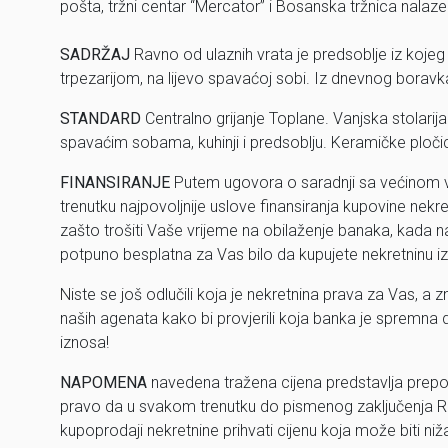
pošta, tržni centar “Mercator” i Bosanska tržnica nalaz
SADRŽAJ
Ravno od ulaznih vrata je predsoblje iz kojeg
trpezarijom, na lijevo spavaćoj sobi. Iz dnevnog boravka
STANDARD
Centralno grijanje Toplane. Vanjska stolarij
spavaćim sobama, kuhinji i predsoblju. Keramičke pločice
FINANSIRANJE
Putem ugovora o saradnji sa većino
trenutku najpovoljnije uslove finansiranja kupovine nekr
zašto trošiti Vaše vrijeme na obilaženje banaka, kada n
potpuno besplatna za Vas bilo da kupujete nekretninu iz 
Niste se još odlučili koja je nekretnina prava za Vas, a
naših agenata kako bi provjerili koja banka je spremna 
iznosa!
NAPOMENA
navedena tražena cijena predstavlja prepo
pravo da u svakom trenutku do pismenog zaključenja R
kupoprodaji nekretnine prihvati cijenu koja može biti ni