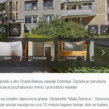
ade u ulici Grada Bakua, naselje Dobrinja. Zgrada je okružena
cija je poznata kao mirno i porodično naselje.
 sa ostalim dijelovima grada. Obdanište “Mala Šumica ”, Osnovn
aze unutar naselja na cca 10 minuta lagane šetnje, dok se banke,