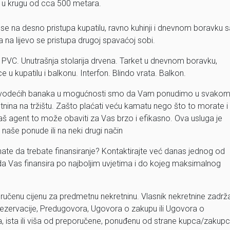
e u krugu od cca 500 metara.
 se na desno pristupa kupatilu, ravno kuhinji i dnevnom boravku 
 na lijevo se pristupa drugoj spavaćoj sobi.
a PVC. Unutrašnja stolarija drvena. Tarket u dnevnom boravku,
 u kupatilu i balkonu. Interfon. Blindo vrata. Balkon.
m vodećih banaka u mogućnosti smo da Vam ponudimo u svako
etnina na tržištu. Zašto plaćati veću kamatu nego što to morate i
aš agent to može obaviti za Vas brzo i efikasno. Ova usluga je
naše ponude ili na neki drugi način
 znate da trebate finansiranje? Kontaktirajte već danas jednog od
da Vas finansira po najboljim uvjetima i do kojeg maksimalnog
ručenu cijenu za predmetnu nekretninu. Vlasnik nekretnine zadrž
ezervacije, Predugovora, Ugovora o zakupu ili Ugovora o
ža, ista ili viša od preporučene, ponuđenu od strane kupca/zakup