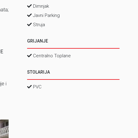
Dimnjak
ata;
Javni Parking
Struja
GRIJANJE
JE
Centralno Toplane
STOLARIJA
e i
PVC