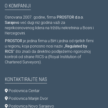
O KOMPANIJI
Osnovana 2007. godine, firma
PROSTOR d.o.o.
Sarajevo
već dugi niz godina važi za
neprikosnovenog lidera na tržištu nekretnina u Bosni i
Hercegovini.
PROSTOR
je jedina firma u BiH i jedna od rijetkih firmi
u regionu, koja ponosno nosi naziv „
Regulated by
RICS
“ što znači da direktno podliježemo rigoroznoj
kontroli od strane RICS-a (Royal Institution of
Chartered Surveyors).
KONTAKTIRAJTE NAS
Poslovnica Centar
Poslovnica Marijin Dvor
Poslovnica Novo Sarajevo