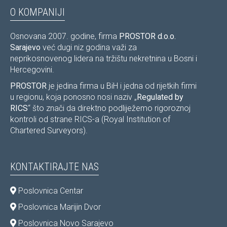
O KOMPANIJI
Osnovana 2007. godine, firma
PROSTOR d.o.o.
Sarajevo
već dugi niz godina važi za
neprikosnovenog lidera na tržištu nekretnina u Bosni i
Hercegovini.
PROSTOR
je jedina firma u BiH i jedna od rijetkih firmi
u regionu, koja ponosno nosi naziv „
Regulated by
RICS
“ što znači da direktno podliježemo rigoroznoj
kontroli od strane RICS-a (Royal Institution of
Chartered Surveyors).
KONTAKTIRAJTE NAS
Poslovnica Centar
Poslovnica Marijin Dvor
Poslovnica Novo Sarajevo