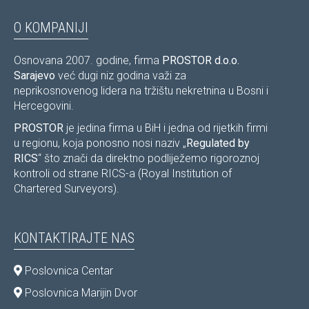
O KOMPANIJI
Osnovana 2007. godine, firma
PROSTOR d.o.o.
Sarajevo
već dugi niz godina važi za
neprikosnovenog lidera na tržištu nekretnina u Bosni i
Hercegovini.
PROSTOR
je jedina firma u BiH i jedna od rijetkih firmi
u regionu, koja ponosno nosi naziv „
Regulated by
RICS
“ što znači da direktno podliježemo rigoroznoj
kontroli od strane RICS-a (Royal Institution of
Chartered Surveyors).
KONTAKTIRAJTE NAS
Poslovnica Centar
Poslovnica Marijin Dvor