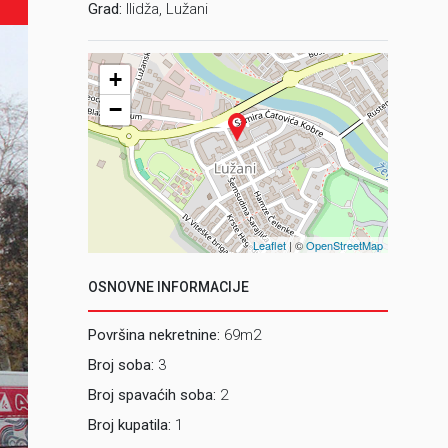
Grad:
Ilidža, Lužani
+
−
Leaflet
| ©
OpenStreetMap
OSNOVNE INFORMACIJE
Površina nekretnine:
69m2
Broj soba:
3
Broj spavaćih soba:
2
Broj kupatila:
1