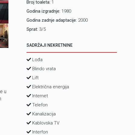
Broj toaleta:
1
Godina izgradnje:
1980
2 Dnevni bo
Godina zadnje adaptacije:
2000
Sprat:
3/5
SADRŽAJI NEKRETNINE
Lođa
Blindo vrata
Lift
Električna energija
e u
Internet
h
Telefon
Kanalizacija
Kablovska TV
Interfon