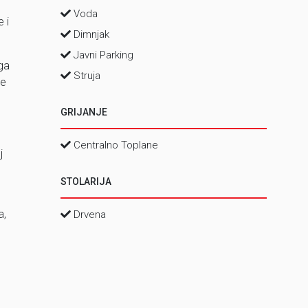
Voda
 i
Dimnjak
Javni Parking
ga
Struja
ne
GRIJANJE
Centralno Toplane
j
STOLARIJA
a,
Drvena