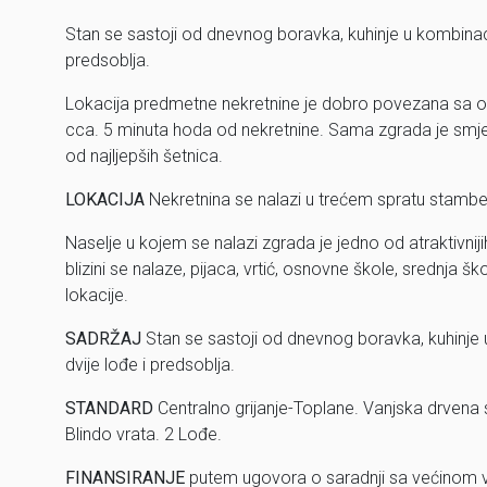
Stan se sastoji od dnevnog boravka, kuhinje u kombinaciji
predsoblja.
Lokacija predmetne nekretnine je dobro povezana sa o
cca. 5 minuta hoda od nekretnine. Sama zgrada je smj
od najljepših šetnica.
LOKACIJA
Nekretnina se nalazi u trećem spratu stambene 
Naselje u kojem se nalazi zgrada je jedno od atraktivniji
blizini se nalaze, pijaca, vrtić, osnovne škole, srednja šk
lokacije.
SADRŽAJ
Stan se sastoji od dnevnog boravka, kuhinje u
dvije lođe i predsoblja.
STANDARD
Centralno grijanje-Toplane. Vanjska drvena st
Blindo vrata. 2 Lođe.
FINANSIRANJE
putem ugovora o saradnji sa većinom