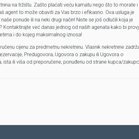
etnina na tržištu. Zašto plaćati veću kamatu nego što to morate i
aš agent to može obaviti za Vas brzo i efikasno. Ova usluga je
aše ponude ili na neki drugi način! Niste se još odlučili koja je
? Kontaktirajte već danas jednog od naših agenata kako bi provje
jetima i do kojeg maksimalnog iznosa!
ručenu cijenu za predmetnu nekretninu. Vlasnik nekretnine zadrž
ezervacije, Predugovora, Ugovora o zakupu ili Ugovora o
ža, ista ili viša od preporučene, ponuđenu od strane kupca/zakup