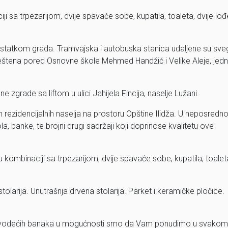
 sa trpezarijom, dvije spavaće sobe, kupatila, toaleta, dvije lođe
statkom grada. Tramvajska i autobuska stanica udaljene su sve
eštena pored Osnovne škole Mehmed Handžić i Velike Aleje, jed
zgrade sa liftom u ulici Jahijela Fincija, naselje Lužani.
h rezidencijalnih naselja na prostoru Opštine Ilidža. U neposredno
ola, banke, te brojni drugi sadržaji koji doprinose kvalitetu ove
 kombinaciji sa trpezarijom, dvije spavaće sobe, kupatila, toalet
olarija. Unutrašnja drvena stolarija. Parket i keramičke pločice.
 vodećih banaka u mogućnosti smo da Vam ponudimo u svakom