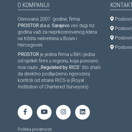
O KOMPANIJI
KONTAKT
Osnovana 2007. godine, firma
Poslovni
PROSTOR d.o.o. Sarajevo
već dugi niz
Poslovni
godina važi za neprikosnovenog lidera
Poslovn
na tržištu nekretnina u Bosni i
Hercegovini.
Poslovni
PROSTOR
je jedina firma u BiH i jedna
od rijetkih firmi u regionu, koja ponosno
nosi naziv „
Regulated by RICS
“ što znači
da direktno podliježemo rigoroznoj
kontroli od strane RICS-a (Royal
Institution of Chartered Surveyors).
Politika privatnosti