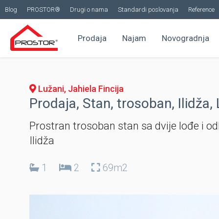
Blog
PROSTOR®
Drugi o nama
Standardi poslovanja
Reference
Prodaja
Najam
Novogradnja
Lužani, Jahiela Fincija
Prodaja, Stan, trosoban, Ilidža,
Prostran trosoban stan sa dvije lođe i odl
Ilidža
1
2
69m2