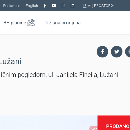
Poslovnice
English
Moj PROSTOR®
BH planine
Tržišna procjena
 Lužani
ičnim pogledom, ul. Jahijela Fincija, Lužani,
PRODANO