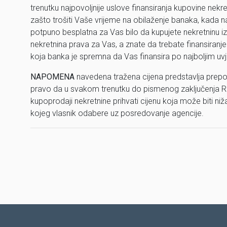
trenutku najpovoljnije uslove finansiranja kupovine nekr
zašto trošiti Vaše vrijeme na obilaženje banaka, kada n
potpuno besplatna za Vas bilo da kupujete nekretninu iz n
nekretnina prava za Vas, a znate da trebate finansiranje
koja banka je spremna da Vas finansira po najboljim uv
NAPOMENA
navedena tražena cijena predstavlja prepo
pravo da u svakom trenutku do pismenog zaključenja R
kupoprodaji nekretnine prihvati cijenu koja može biti ni
kojeg vlasnik odabere uz posredovanje agencije.