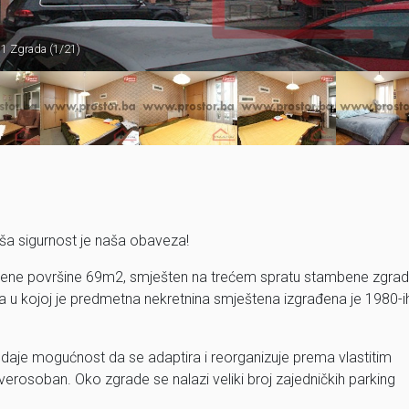
1 Zgrada (1/21)
ša sigurnost je naša obaveza!
jižene površine 69m2, smješten na trećem spratu stambene zgrad
grada u kojoj je predmetna nekretnina smještena izgrađena je 1980-i
 daje mogućnost da se adaptira i reorganizuje prema vlastitim
erosoban. Oko zgrade se nalazi veliki broj zajedničkih parking