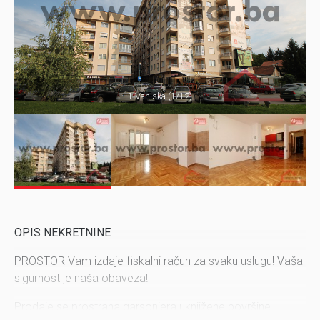
1 Vanjska (1/12)
OPIS NEKRETNINE
PROSTOR Vam izdaje fiskalni račun za svaku uslugu! Vaša
sigurnost je naša obaveza!
Prodaje se prostrana garsonjera uknjižene površine