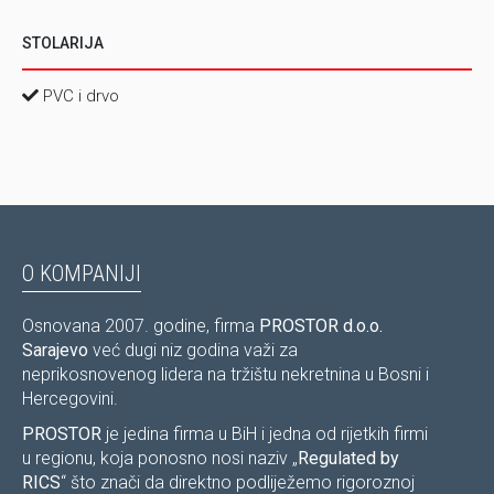
maksimalnog iznosa!
STOLARIJA
NAPOMENA
navedena tražena cijena predstavlja
preporučenu cijenu za predmetnu nekretninu. Vlasnik
PVC i drvo
nekretnine zadržava pravo da u svakom trenutku do
pismenog zaključenja Rezervacije, Predugovora, Ugovora
o zakupu ili Ugovora o kupoprodaji nekretnine prihvati
cijenu koja može biti niža, ista ili viša od preporučene,
ponuđenu od strane kupca/zakupca kojeg vlasnik
odabere uz posredovanje agencije.
O KOMPANIJI
Osnovana 2007. godine, firma
PROSTOR d.o.o.
Sarajevo
već dugi niz godina važi za
neprikosnovenog lidera na tržištu nekretnina u Bosni i
Hercegovini.
PROSTOR
je jedina firma u BiH i jedna od rijetkih firmi
u regionu, koja ponosno nosi naziv „
Regulated by
RICS
“ što znači da direktno podliježemo rigoroznoj