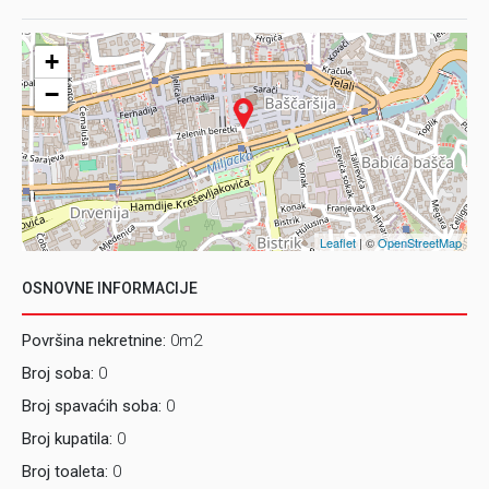
Agent za promet nekretnina - Stari Grad
Mob: 062/759-217
+
Tel: 033/266-960
E-mail: starigrad1@prostor.ba
−
Leaflet
| ©
OpenStreetMap
OSNOVNE INFORMACIJE
Površina nekretnine:
0m2
Broj soba:
0
Broj spavaćih soba:
0
Broj kupatila:
0
Broj toaleta:
0