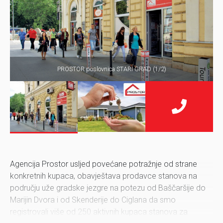
PROSTOR poslovnica STARI GRAD (1/2)
Agencija Prostor usljed povećane potražnje od strane
konkretnih kupaca, obavještava prodavce stanova na
području uže gradske jezgre na potezu od Baščaršije do
Marijin Dvora i od Skenderije do Ciglana da smo
registrovali više od 250 aktivnih kupaca stanova za