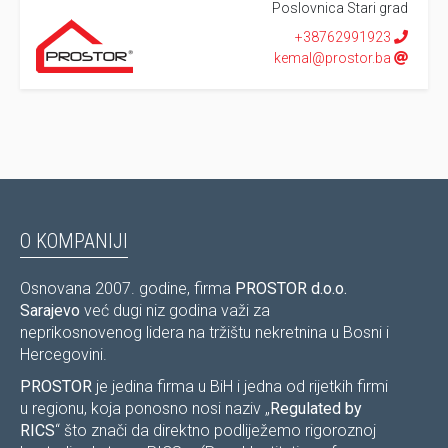
Poslovnica Stari grad
+38762991923
kemal@prostor.ba
O KOMPANIJI
Osnovana 2007. godine, firma
PROSTOR d.o.o.
Sarajevo
već dugi niz godina važi za
neprikosnovenog lidera na tržištu nekretnina u Bosni i
Hercegovini.
PROSTOR
je jedina firma u BiH i jedna od rijetkih firmi
u regionu, koja ponosno nosi naziv „
Regulated by
RICS
“ što znači da direktno podliježemo rigoroznoj