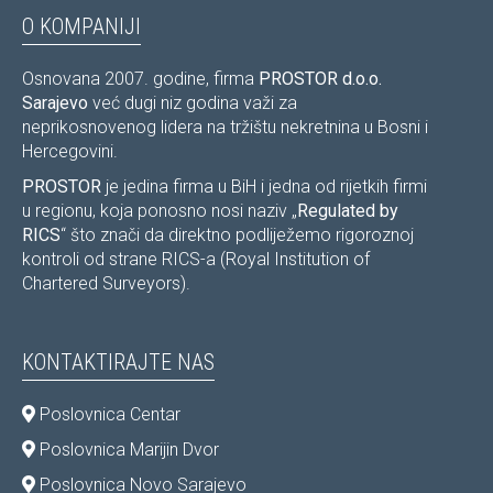
O KOMPANIJI
Osnovana 2007. godine, firma
PROSTOR d.o.o.
Sarajevo
već dugi niz godina važi za
neprikosnovenog lidera na tržištu nekretnina u Bosni i
Hercegovini.
PROSTOR
je jedina firma u BiH i jedna od rijetkih firmi
u regionu, koja ponosno nosi naziv „
Regulated by
RICS
“ što znači da direktno podliježemo rigoroznoj
kontroli od strane RICS-a (Royal Institution of
Chartered Surveyors).
KONTAKTIRAJTE NAS
Poslovnica Centar
Poslovnica Marijin Dvor
Poslovnica Novo Sarajevo