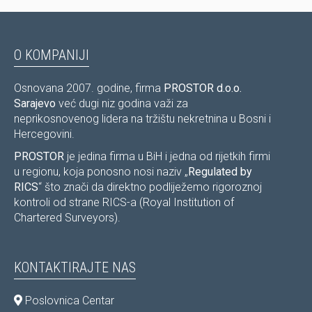
kupoprodajnog ugovora.
O KOMPANIJI
Osnovana 2007. godine, firma
PROSTOR d.o.o.
Sarajevo
već dugi niz godina važi za
neprikosnovenog lidera na tržištu nekretnina u Bosni i
Hercegovini.
PROSTOR
je jedina firma u BiH i jedna od rijetkih firmi
u regionu, koja ponosno nosi naziv „
Regulated by
RICS
“ što znači da direktno podliježemo rigoroznoj
kontroli od strane RICS-a (Royal Institution of
Chartered Surveyors).
KONTAKTIRAJTE NAS
Poslovnica Centar