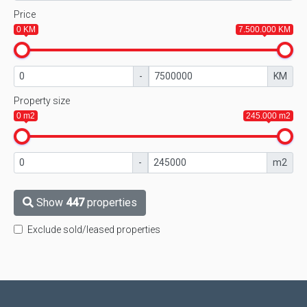
Price
0 KM
7.500.000 KM
-
KM
Property size
0 m2
245.000 m2
-
m2
Show
447
properties
Exclude sold/leased properties