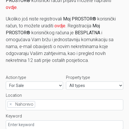
PROSTOR®
korisnički račun prijavu možete napraviti
ovdje
.
Ukoliko još niste registrovali
Moj PROSTOR®
korisnički
račun, to možete uraditi
ovdje
. Registracija
Moj
PROSTOR®
korisničkog računa je
BESPLATNA
i
omogućava Vam bržu i jednostavniju komunikaciju sa
nama, e-mail obavijesti o novim nekretninama koje
odgovaraju Vašim zahtjevima, kao i pregled novih
nekretnina 12 sati prije ostalih posjetioca.
Action type
Property type
Location
×
Nahorevo
Keyword