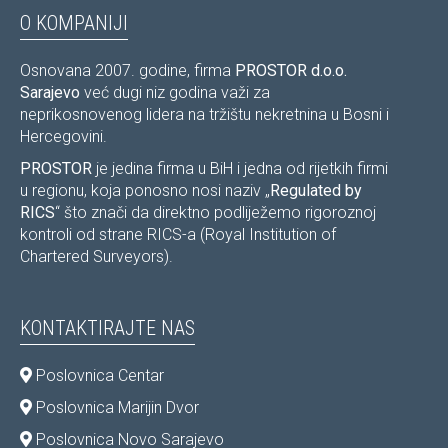
O KOMPANIJI
Osnovana 2007. godine, firma
PROSTOR d.o.o.
Sarajevo
već dugi niz godina važi za
neprikosnovenog lidera na tržištu nekretnina u Bosni i
Hercegovini.
PROSTOR
je jedina firma u BiH i jedna od rijetkih firmi
u regionu, koja ponosno nosi naziv „
Regulated by
RICS
“ što znači da direktno podliježemo rigoroznoj
kontroli od strane RICS-a (Royal Institution of
Chartered Surveyors).
KONTAKTIRAJTE NAS
Poslovnica Centar
Poslovnica Marijin Dvor
Poslovnica Novo Sarajevo