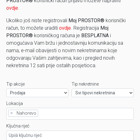
PROSTOR®
korisnički račun prijavu možete napraviti
ovdje
.
Ukoliko još niste registrovali
Moj PROSTOR®
korisnički
račun, to možete uraditi
ovdje
. Registracija
Moj
PROSTOR®
korisničkog računa je
BESPLATNA
i
omogućava Vam bržu i jednostavniju komunikaciju sa
nama, e-mail obavijesti o novim nekretninama koje
odgovaraju Vašim zahtjevima, kao i pregled novih
nekretnina 12 sati prije ostalih posjetioca.
Tip akcije
Tip nekretnine
Lokacija
×
Nahorevo
Ključna riječ