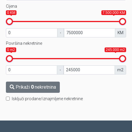
Cijena
0 KM
7.500.000 KM
-
KM
Površina nekretnine
0 m2
245.000 m2
-
m2
Prikaži
0
nekretnina
Isključi prodane/iznajmljene nekretnine