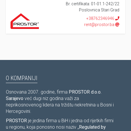
Br. certifikata: 01-01.1-242/22
Poslovnica Stari Grad
+38762346946
rent@prostor.ba
O KOMPANIJI
Osnovana 2007. godine, firma
PROSTOR d.o.o.
Sarajevo
već dugi niz godina važi za
neprikosnovenog lidera na tržištu nekretnina u Bosni i
Hercegovini.
PROSTOR
je jedina firma u BiH i jedna od rijetkih firmi
u regionu, koja ponosno nosi naziv „
Regulated by