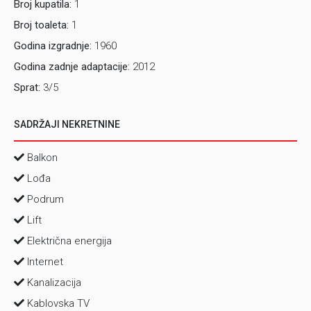
Broj kupatila:
1
Broj toaleta:
1
NAPOMENA
navedena tražena cijena predstavlja
preporučenu cijenu za predmetnu nekretninu. Vlasnik
Godina izgradnje:
1960
nekretnine zadržava pravo da u svakom trenutku do
Godina zadnje adaptacije:
2012
pismenog zaključenja Rezervacije, Predugovora, Ugovora
Sprat:
3/5
o zakupu ili Ugovora o kupoprodaji nekretnine prihvati
cijenu koja može biti niža, ista ili viša od preporučene,
SADRŽAJI NEKRETNINE
ponuđenu od strane kupca/zakupca kojeg vlasnik
odabere uz posredovanje agencije.
Balkon
Lođa
Podrum
Lift
Električna energija
Internet
Kanalizacija
Kablovska TV