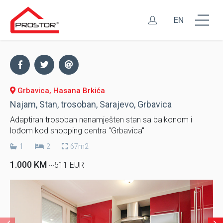
EN
Grbavica, Hasana Brkića
Najam, Stan, trosoban, Sarajevo, Grbavica
Adaptiran trosoban nenamješten stan sa balkonom i
lođom kod shopping centra "Grbavica"
1
2
67m2
1.000 KM
~511 EUR