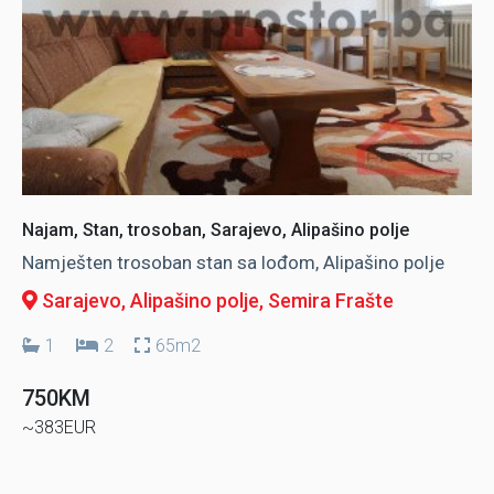
Najam, Stan, trosoban, Sarajevo, Alipašino polje
Namješten trosoban stan sa lođom, Alipašino polje
Sarajevo, Alipašino polje
, Semira Frašte
1
2
65m2
750KM
~383EUR