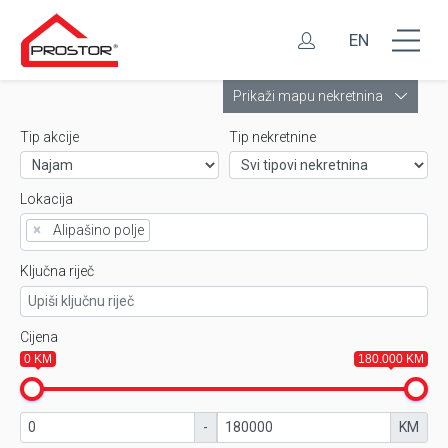
EN
Leaflet
Prikaži mapu nekretnina
Tip akcije
Tip nekretnine
Lokacija
×
Alipašino polje
Ključna riječ
Cijena
0 KM
180.000 KM
-
KM