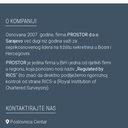
O KOMPANIJI
Osnovana 2007. godine, firma
PROSTOR d.o.o.
Sarajevo
već dugi niz godina važi za
neprikosnovenog lidera na tržištu nekretnina u Bosni i
Hercegovini.
PROSTOR
je jedina firma u BiH i jedna od rijetkih firmi
u regionu, koja ponosno nosi naziv „
Regulated by
RICS
“ što znači da direktno podliježemo rigoroznoj
kontroli od strane RICS-a (Royal Institution of
Chartered Surveyors).
KONTAKTIRAJTE NAS
Poslovnica Centar