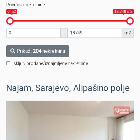
Površina nekretnine
0 m2
18.749 m2
-
m2
Prikaži
204
nekretnina
Isključi prodane/iznajmljene nekretnine
Najam, Sarajevo, Alipašino polje