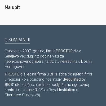
Na upit
O KOMPANIJI
Osnovana 2007. godine, firma
PROSTOR d.o.o.
Sarajevo
već dugi niz godina važi za
neprikosnovenog lidera na tržištu nekretnina u Bosni i
Hercegovini.
PROSTOR
je jedina firma u BiH i jedna od rijetkih firmi
u regionu, koja ponosno nosi naziv „
Regulated by
RICS
“ što znači da direktno podliježemo rigoroznoj
kontroli od strane RICS-a (Royal Institution of
Chartered Surveyors).