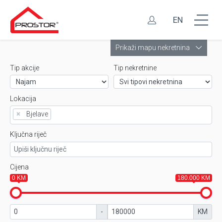
EN
Leaflet
Prikaži mapu nekretnina
Tip akcije
Tip nekretnine
Lokacija
×
Bjelave
Ključna riječ
Cijena
0 KM
180.000 KM
-
KM