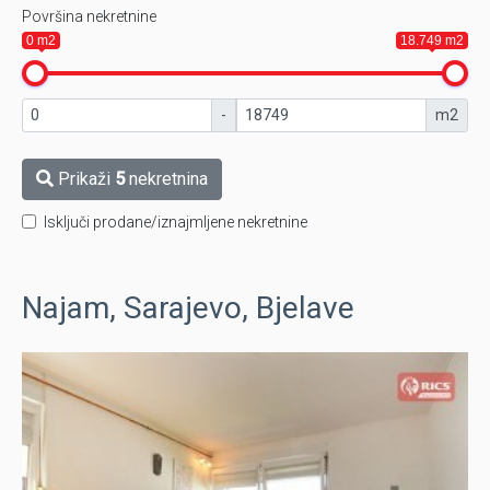
Površina nekretnine
0 m2
18.749 m2
-
m2
Prikaži
5
nekretnina
Isključi prodane/iznajmljene nekretnine
Najam, Sarajevo, Bjelave