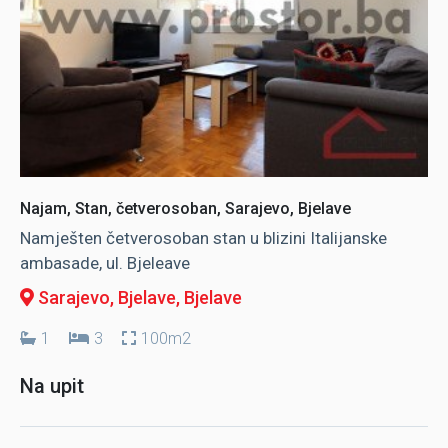
Najam, Stan, četverosoban, Sarajevo, Bjelave
Namješten četverosoban stan u blizini Italijanske
ambasade, ul. Bjeleave
Sarajevo, Bjelave
, Bjelave
1
3
100m2
Na upit