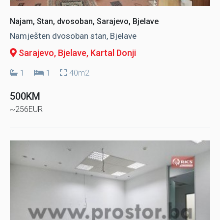
Najam, Stan, dvosoban, Sarajevo, Bjelave
Namješten dvosoban stan, Bjelave
Sarajevo, Bjelave
, Kartal Donji
1
1
40m2
500KM
~256EUR