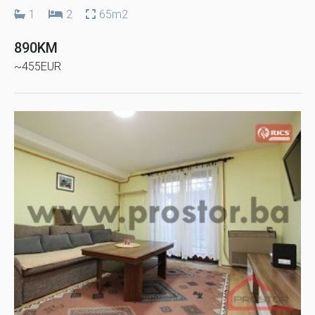
1
2
65m2
890KM
~455EUR