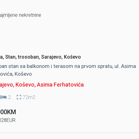
najmljene nekretnine
a, Stan, trosoban, Sarajevo, Koševo
an stan sa balkonom i terasom na prvom spratu, ul. Asima
ovića, Koševo
ajevo, Koševo
, Asima Ferhatovića
2
72m2
000KM
328EUR