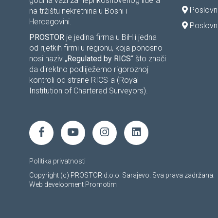
godina važi za neprikosnovenog lidera
Poslovn
na tržištu nekretnina u Bosni i
Hercegovini.
Poslovni
PROSTOR
je jedina firma u BiH i jedna
od rijetkih firmi u regionu, koja ponosno
nosi naziv „
Regulated by RICS
“ što znači
da direktno podliježemo rigoroznoj
kontroli od strane RICS-a (Royal
Institution of Chartered Surveyors).
Politika privatnosti
Copyright (c) PROSTOR d.o.o. Sarajevo. Sva prava zadržana.
Web development
Promotim