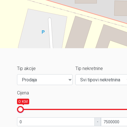
Tip akcije
Tip nekretnine
Cijena
0 KM
-