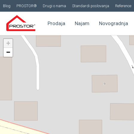
Blog
PROSTOR®
Drugi o nama
Standardi poslovanja
Reference
Prodaja
Najam
Novogradnja
+
−