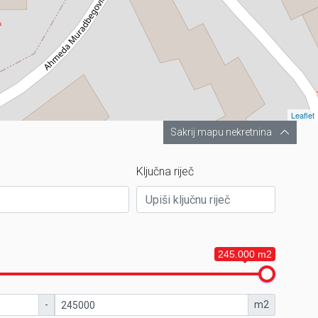
Leaflet
Sakrij mapu nekretnina
Ključna riječ
245.000 m2
-
m2