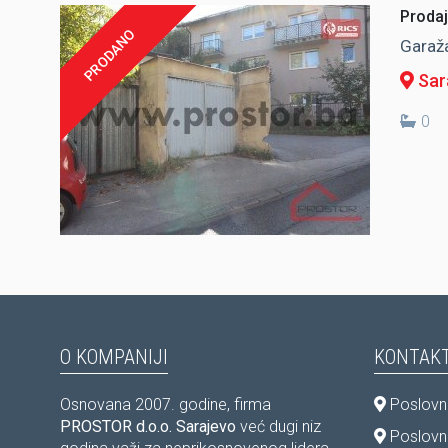
Prodaj
PRODANO
Garaža
Sar
0
O KOMPANIJI
KONTAKT
Osnovana 2007. godine, firma
Poslovni
PROSTOR d.o.o. Sarajevo
već dugi niz
Poslovni