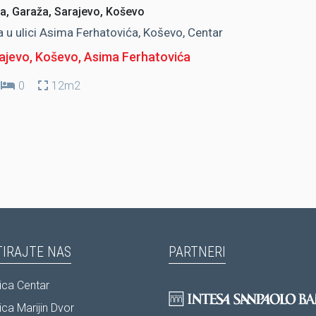
a, Garaža, Sarajevo, Koševo
 u ulici Asima Ferhatovića, Koševo, Centar
ajevo, Koševo
, Asima Ferhatovića
0
12m2
IRAJTE NAS
PARTNERI
ca Centar
ca Marijin Dvor