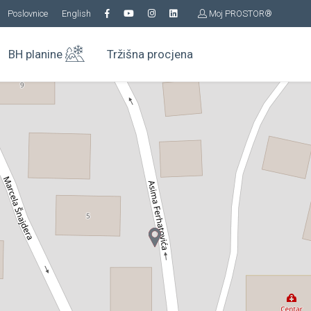
Poslovnice
English
Moj PROSTOR®
BH planine
Tržišna procjena