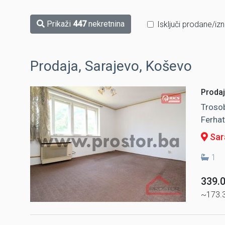
Prikaži
447
nekretnina
Isključi prodane/iz
Prodaja, Sarajevo, Koševo
Prodaj
Trosob
Ferhat
Sar
1
339.
~173.