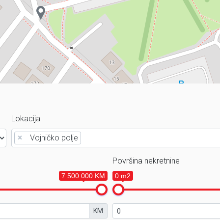
Lokacija
×
Vojničko polje
Površina nekretnine
7.500.000 KM
0 m2
KM