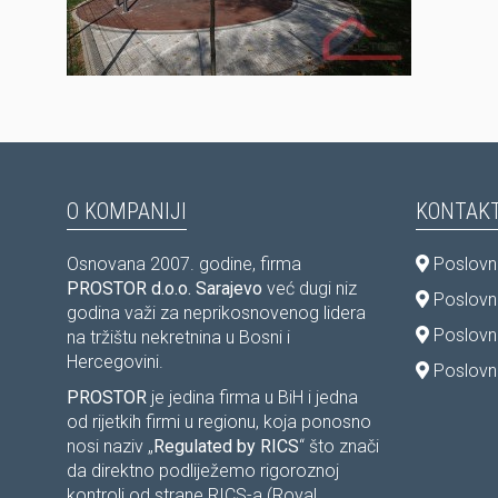
O KOMPANIJI
KONTAKT
Osnovana 2007. godine, firma
Poslovni
PROSTOR d.o.o. Sarajevo
već dugi niz
Poslovni
godina važi za neprikosnovenog lidera
Poslovn
na tržištu nekretnina u Bosni i
Hercegovini.
Poslovni
PROSTOR
je jedina firma u BiH i jedna
od rijetkih firmi u regionu, koja ponosno
nosi naziv „
Regulated by RICS
“ što znači
da direktno podliježemo rigoroznoj
kontroli od strane RICS-a (Royal