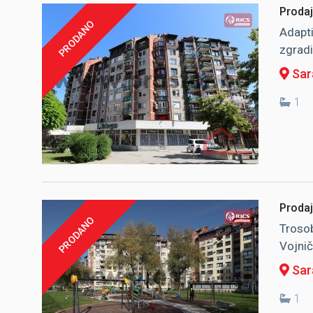
Prodaj
PRODANO
Adapti
zgradi
Sara
1
Prodaj
PRODANO
Trosob
Vojnič
Sara
1