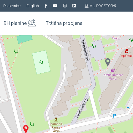
Poslovnice
English
Moj PROSTOR®
BH planine
Tržišna procjena