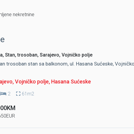
mljene nekretnine
je
a, Stan, trosoban, Sarajevo, Vojničko polje
an trosoban stan sa balkonom, ul. Hasana Sućeske, Vojničk
jevo, Vojničko polje
, Hasana Sućeske
2
61m2
000KM
650EUR