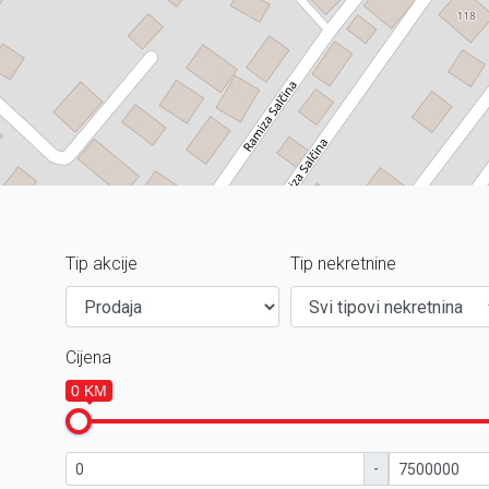
Tip akcije
Tip nekretnine
Cijena
0 KM
-