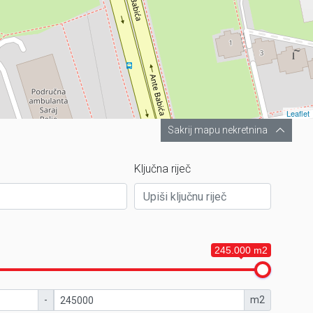
Leaflet
Sakrij mapu nekretnina
Ključna riječ
245.000 m2
-
m2