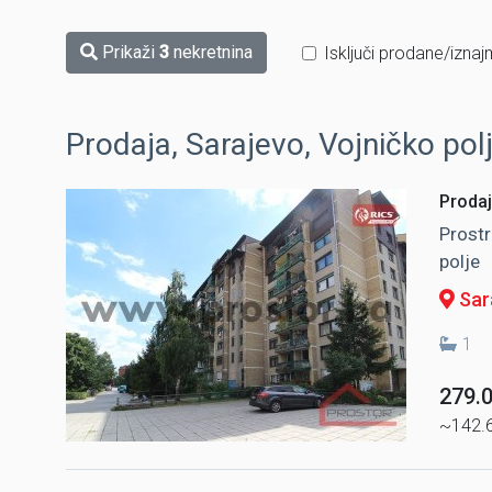
Prikaži
3
nekretnina
Isključi prodane/iznaj
Prodaja, Sarajevo, Vojničko pol
Prodaj
Prostr
polje
Sara
1
279.
~142.