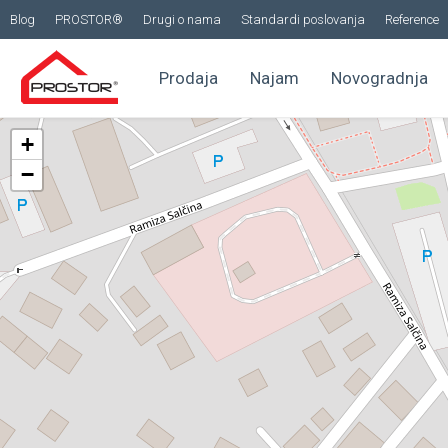
Blog
PROSTOR®
Drugi o nama
Standardi poslovanja
Reference
Prodaja
Najam
Novogradnja
+
−