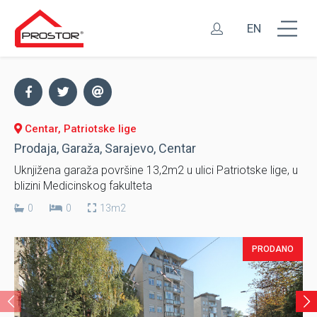
EN
Centar, Patriotske lige
Prodaja, Garaža, Sarajevo, Centar
Uknjižena garaža površine 13,2m2 u ulici Patriotske lige, u
blizini Medicinskog fakulteta
0
0
13m2
PRODANO