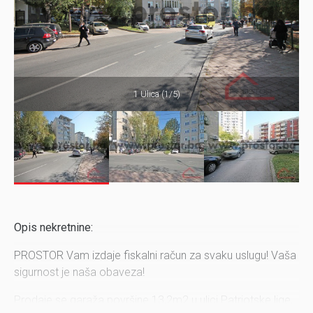
1 Ulica (1/5)
Opis nekretnine:
PROSTOR Vam izdaje fiskalni račun za svaku uslugu! Vaša
sigurnost je naša obaveza!
Prodaje se garaža površine 13,2m2 u ulici Patriotske lige,