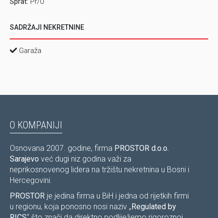
Sprat:
Pr/0
SADRŽAJI NEKRETNINE
Garaža
O KOMPANIJI
Osnovana 2007. godine, firma
PROSTOR d.o.o.
Sarajevo
već dugi niz godina važi za
neprikosnovenog lidera na tržištu nekretnina u Bosni i
Hercegovini.
PROSTOR
je jedina firma u BiH i jedna od rijetkih firmi
u regionu, koja ponosno nosi naziv „
Regulated by
RICS
“ što znači da direktno podliježemo rigoroznoj