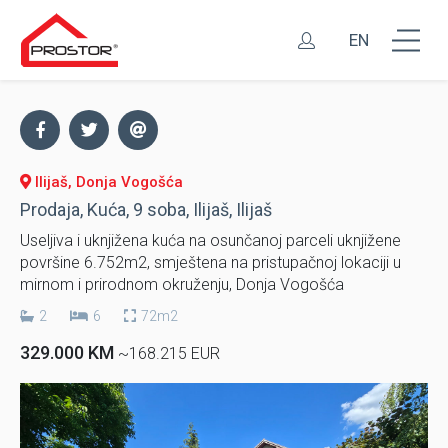
EN
Ilijaš, Donja Vogošća
Prodaja, Kuća, 9 soba, Ilijaš, Ilijaš
Useljiva i uknjižena kuća na osunčanoj parceli uknjižene
površine 6.752m2, smještena na pristupačnoj lokaciji u
mirnom i prirodnom okruženju, Donja Vogošća
2
6
72m2
329.000 KM
~168.215 EUR