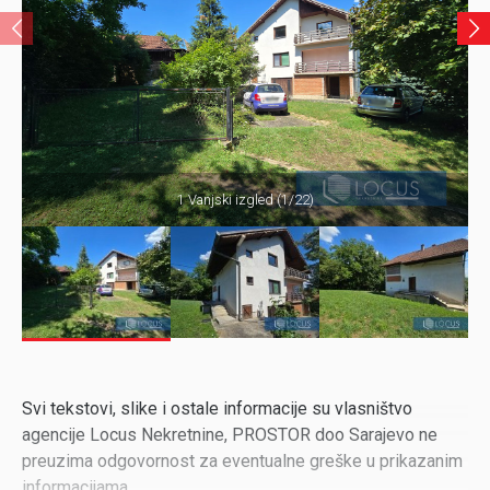
1 Vanjski izgled (1/22)
Svi tekstovi, slike i ostale informacije su vlasništvo
agencije Locus Nekretnine, PROSTOR doo Sarajevo ne
preuzima odgovornost za eventualne greške u prikazanim
informacijama.