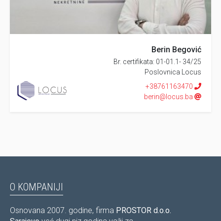
nekretnine na terenu. Kupac se upućuje da izvrši detaljnu
provjeru svih zemljišnoknjižnih podataka, katastarskih
podataka i stvarne situacije nekretnine te da se
posavjetuje sa notarom, kojeg odabere za zaključenje
Berin Begović
kupoprodajnog ugovora.
Br. certifikata: 01-01.1- 34/25
Poslovnica Locus
+38761163470
berin@locus.ba
O KOMPANIJI
Osnovana 2007. godine, firma
PROSTOR d.o.o.