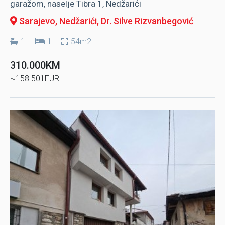
garažom, naselje Tibra 1, Nedžarići
Sarajevo, Nedžarići
, Dr. Silve Rizvanbegović
1
1
54m2
310.000KM
~158.501EUR