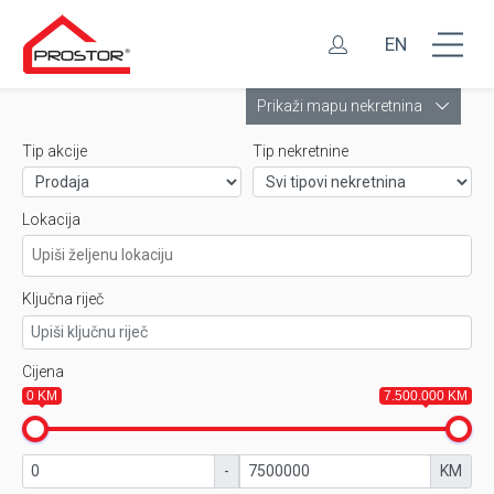
EN
Leaflet
Prikaži mapu nekretnina
Tip akcije
Tip nekretnine
Lokacija
Ključna riječ
Cijena
0 KM
7.500.000 KM
-
KM