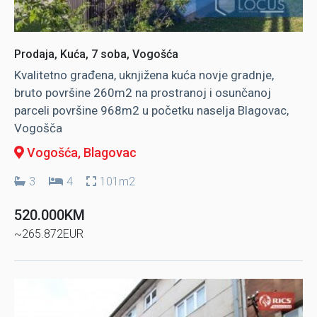
Prodaja, Kuća, 7 soba, Vogošća
Kvalitetno građena, uknjižena kuća novje gradnje,
bruto površine 260m2 na prostranoj i osunčanoj
parceli površine 968m2 u početku naselja Blagovac,
Vogošča
Vogošća
, Blagovac
3
4
101m2
520.000KM
~265.872EUR