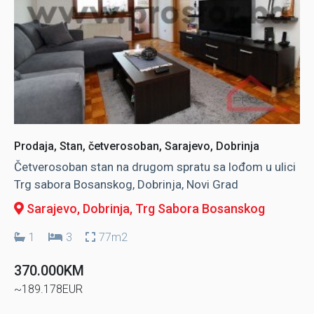
Prodaja, Stan, četverosoban, Sarajevo, Dobrinja
Četverosoban stan na drugom spratu sa lođom u ulici
Trg sabora Bosanskog, Dobrinja, Novi Grad
Sarajevo, Dobrinja
, Trg Sabora Bosanskog
1
3
77m2
370.000KM
~189.178EUR