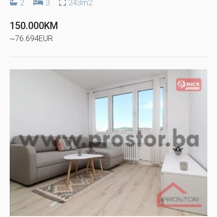
2
3
243m2
150.000KM
~76.694EUR