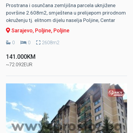
Prostrana i osunčana zemljišna parcela uknjižene
površine 2.608m2, smještena u prelijepom prirodnom
okruženju tj. elitnom dijelu naselja Poljine, Centar
Sarajevo, Poljine
, Poljine
0
0
2608m2
141.000KM
~72.092EUR