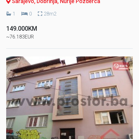
Sarajevo, Dobrinja
, Nurije Pozderca
1
0
28m2
149.000KM
~76.183EUR