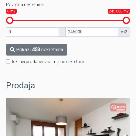
Površina nekretnine
0 m2
245.000 m2
-
m2
Prikaži
453
nekretnina
Isključi prodane/iznajmljene nekretnine
Prodaja