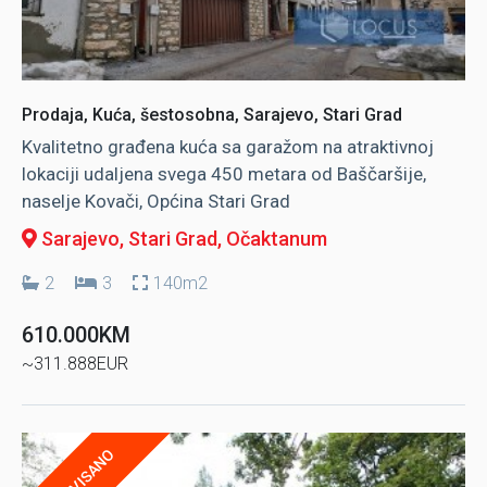
Prodaja, Kuća, šestosobna, Sarajevo, Stari Grad
Kvalitetno građena kuća sa garažom na atraktivnoj
lokaciji udaljena svega 450 metara od Baščaršije,
naselje Kovači, Općina Stari Grad
Sarajevo, Stari Grad
, Očaktanum
2
3
140m2
610.000KM
~311.888EUR