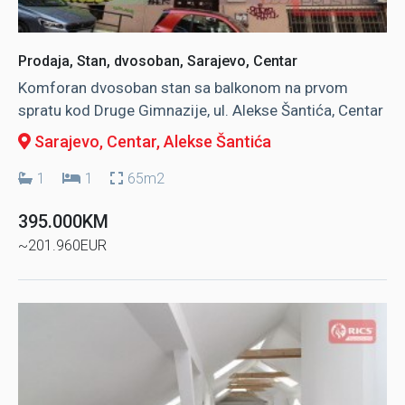
Prodaja, Stan, dvosoban, Sarajevo, Centar
Komforan dvosoban stan sa balkonom na prvom
spratu kod Druge Gimnazije, ul. Alekse Šantića, Centar
Sarajevo, Centar
, Alekse Šantića
1
1
65m2
395.000KM
~201.960EUR