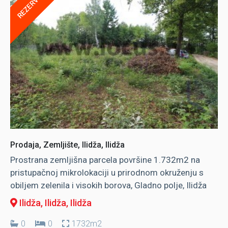
REZERVISANO
Prodaja, Zemljište, Ilidža, Ilidža
Prostrana zemljišna parcela površine 1.732m2 na
pristupačnoj mikrolokaciji u prirodnom okruženju s
obiljem zelenila i visokih borova, Gladno polje, Ilidža
Ilidža, Ilidža
, Ilidža
0
0
1732m2