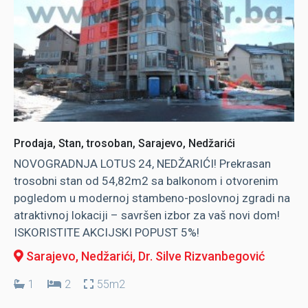
Prodaja, Stan, trosoban, Sarajevo, Nedžarići
NOVOGRADNJA LOTUS 24, NEDŽARIĆI! Prekrasan
trosobni stan od 54,82m2 sa balkonom i otvorenim
pogledom u modernoj stambeno-poslovnoj zgradi na
atraktivnoj lokaciji – savršen izbor za vaš novi dom!
ISKORISTITE AKCIJSKI POPUST 5%!
Sarajevo, Nedžarići
, Dr. Silve Rizvanbegović
1
2
55m2