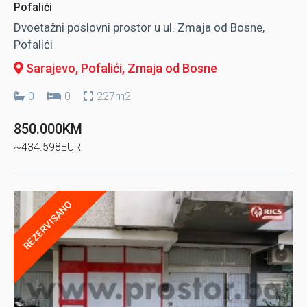
Pofalići
Dvoetažni poslovni prostor u ul. Zmaja od Bosne,
Pofalići
Sarajevo, Pofalići
, Zmaja od Bosne
0
0
227m2
850.000KM
~434.598EUR
REZERVISANO