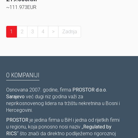
~111.973EUR
1
2
3
4
>
Zadnja
O KOMPANIJI
Osnovana 2007. godine, firma
PROSTOR d.o.o.
Sarajevo
već dugi niz godina važi za
neprikosnovenog lidera na tržištu nekretnina u Bosni i
Hercegovini.
PROSTOR
je jedina firma u BiH i jedna od rijetkih firmi
u regionu, koja ponosno nosi naziv „
Regulated by
RICS
“ što znači da direktno podliježemo rigoroznoj