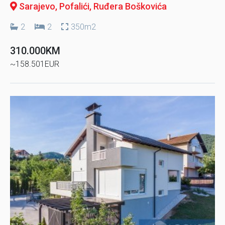
Sarajevo, Pofalići
, Ruđera Boškovića
2
2
350m2
310.000KM
~158.501EUR