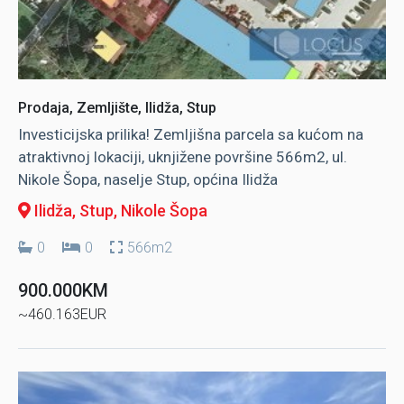
Prodaja, Zemljište, Ilidža, Stup
Investicijska prilika! Zemljišna parcela sa kućom na
atraktivnoj lokaciji, uknjižene površine 566m2, ul.
Nikole Šopa, naselje Stup, općina Ilidža
Ilidža, Stup
, Nikole Šopa
0
0
566m2
900.000KM
~460.163EUR