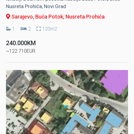
Nusreta Prohića, Novi Grad
Sarajevo, Buća Potok
, Nusreta Prohića
1
2
120m2
240.000KM
~122.710EUR