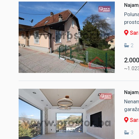
Najam,
Poluna
prosto
Sara
2
2.00
~1.02
Najam,
Nenamj
garaža
Sara
3