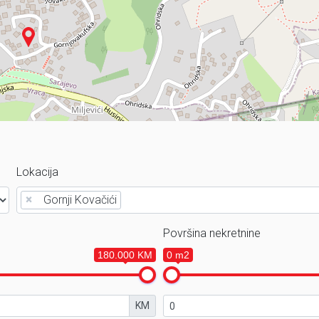
Lokacija
×
Gornji Kovačići
Površina nekretnine
180.000 KM
0 m2
KM