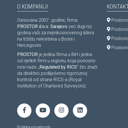
O KOMPANIJI
KONTAKT
Osnovana 2007. godine, firma
Poslovni
PROSTOR d.o.o. Sarajevo
već dugi niz
Poslovni
godina važi za neprikosnovenog lidera
Poslovn
na tržištu nekretnina u Bosni i
Hercegovini.
Poslovni
PROSTOR
je jedina firma u BiH i jedna
od rijetkih firmi u regionu, koja ponosno
nosi naziv „
Regulated by RICS
“ što znači
da direktno podliježemo rigoroznoj
kontroli od strane RICS-a (Royal
Institution of Chartered Surveyors).
Politika privatnosti