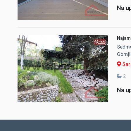
Na up
Najam,
Sedmo
Gornji
Sara
2
Na up