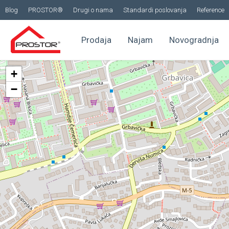
Blog
PROSTOR®
Drugi o nama
Standardi poslovanja
Reference
Prodaja
Najam
Novogradnja
+
−