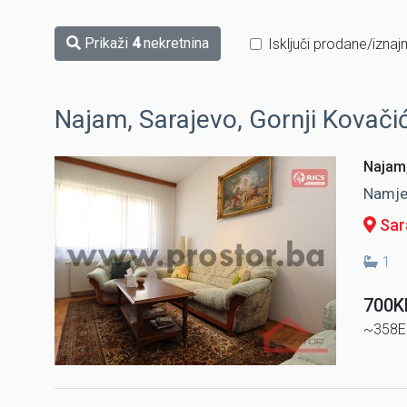
Prikaži
4
nekretnina
Isključi prodane/iznaj
Najam, Sarajevo, Gornji Kovačić
Najam,
Namješ
Sara
1
700
~358E