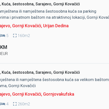
 Kuća, šestosobna, Sarajevo, Gornji Kovačići
mještena ili namještena šestosobna kuća sa parking
rima i privatnom baštom na atraktivnoj lokaciji, Gornji Kovač
jevo, Gornji Kovačići
, Urijan Dedina
5
160m2
0KM
3EUR
 Kuća, šestosobna, Sarajevo, Gornji Kovačići
eštena ili namještena šestosobna kuća sa velikom baštom 
ma, Gornji Kovačići
jevo, Gornji Kovačići
, Gornjovakufska
4
260m2