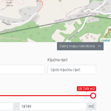
Leaflet
Sakrij mapu nekretnina
Ključna riječ
18.749 m2
-
m2