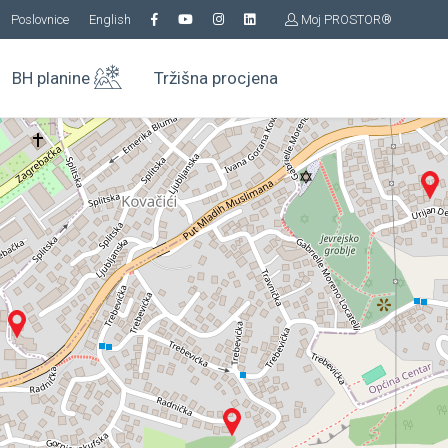
Poslovnice
English
Moj PROSTOR®
BH planine
Tržišna procjena