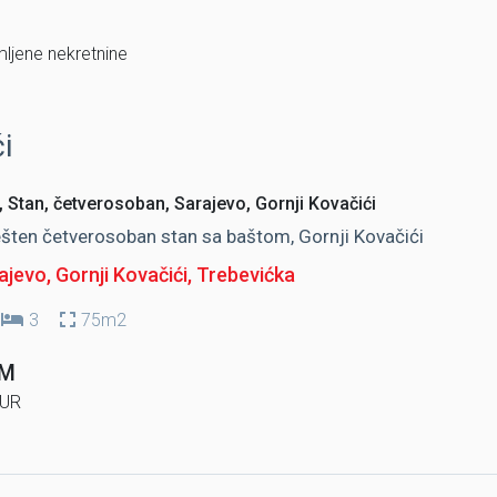
mljene nekretnine
i
 Stan, četverosoban, Sarajevo, Gornji Kovačići
ten četverosoban stan sa baštom, Gornji Kovačići
jevo, Gornji Kovačići
, Trebevićka
3
75m2
KM
UR