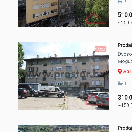
1
510.
~260.
Prodaj
Dvosob
Mogućn
Sara
1
310.
~158.
Prodaj