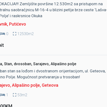
OKACIJA!!! Zemljište površine 12.530m2 sa pristupom na
ralnu saobraćjnicu M-16-4 u blizini petlje brze ceste ‘Lašva
Polje’ i raskrsnice Okuka
vnik
, Putićevo
0
12530m2
it
a, Stan, dvosoban, Sarajevo, Alipašino polje
an stan sa lođom i dvostranom orijentacijom, ul. Geteova,
ino Polje. Mogućnost pretvaranja u trosoban!
jevo, Alipašino polje
, Geteova
1
53m2
000KM