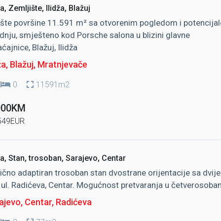
, Zemljište, Ilidža, Blažuj
šte površine 11.591 m² sa otvorenim pogledom i potencija
dnju, smješteno kod Porsche salona u blizini glavne
ćajnice, Blažuj, Ilidža
ža, Blažuj
, Mratnjevače
0
11591m2
000KM
549EUR
a, Stan, trosoban, Sarajevo, Centar
ično adaptiran trosoban stan dvostrane orijentacije sa dvije
 ul. Radićeva, Centar. Mogućnost pretvaranja u četverosoban
ajevo, Centar
, Radićeva