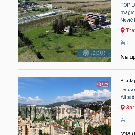
TOP L
magist
Nević 
Tra
0
Na up
Prodaj
Dvosob
Alipaš
Sara
1
238.