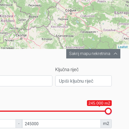
Leaflet
Sakrij mapu nekretnina
Ključna riječ
245.000 m2
-
m2