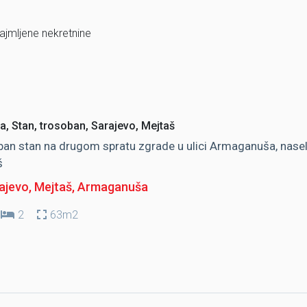
najmljene nekretnine
a, Stan, trosoban, Sarajevo, Mejtaš
an stan na drugom spratu zgrade u ulici Armaganuša, nasel
š
ajevo, Mejtaš
, Armaganuša
2
63m2