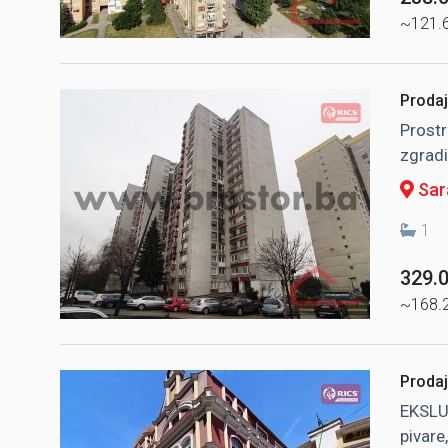
~121.
Prodaj
Prostr
zgradi
Sara
1
329.
~168.
Prodaj
EKSLU
pivare