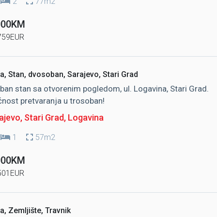
2
77m2
000KM
759EUR
a, Stan, dvosoban, Sarajevo, Stari Grad
an stan sa otvorenim pogledom, ul. Logavina, Stari Grad.
ost pretvaranja u trosoban!
jevo, Stari Grad
, Logavina
1
57m2
000KM
501EUR
a, Zemljište, Travnik