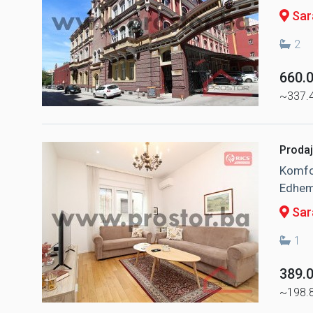
Sara
2
660.
~337.
Prodaj
Komfor
Edhem
Sara
1
389.
~198.