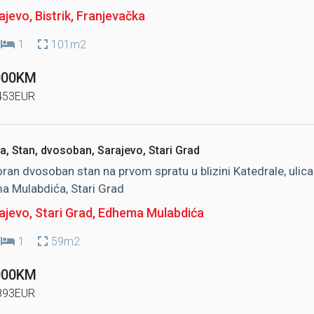
jevo, Bistrik
, Franjevačka
1
101m2
000KM
453EUR
a, Stan, dvosoban, Sarajevo, Stari Grad
an dvosoban stan na prvom spratu u blizini Katedrale, ulica
a Mulabdića, Stari Grad
jevo, Stari Grad
, Edhema Mulabdića
1
59m2
000KM
893EUR