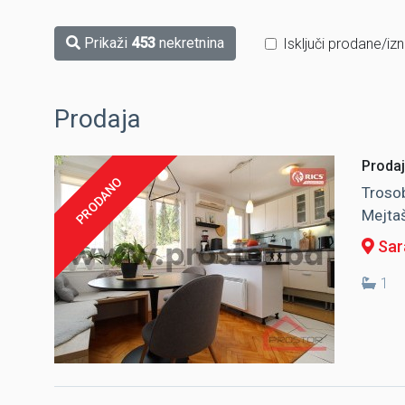
Prikaži
453
nekretnina
Isključi prodane/iz
Prodaja
Prodaj
PRODANO
Trosob
Mejta
Sar
1