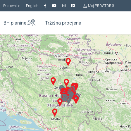
Poslovnice
English
Moj PROSTOR®
BH planine
Tržišna procjena