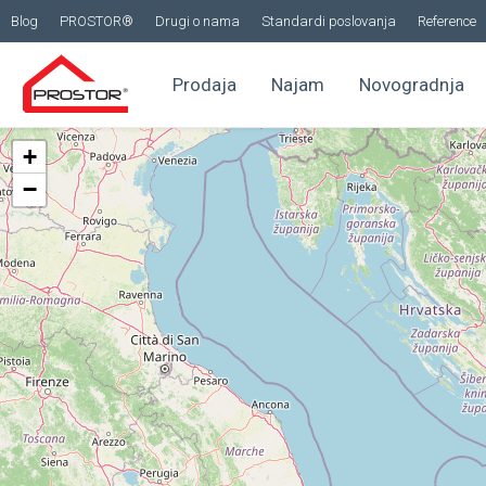
Blog
PROSTOR®
Drugi o nama
Standardi poslovanja
Reference
Prodaja
Najam
Novogradnja
+
−