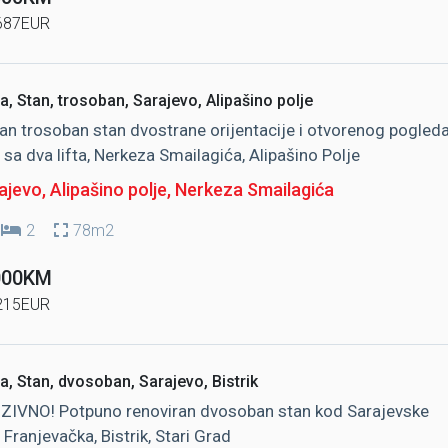
687EUR
a, Stan, trosoban, Sarajevo, Alipašino polje
an trosoban stan dvostrane orijentacije i otvorenog pogleda
 sa dva lifta, Nerkeza Smailagića, Alipašino Polje
jevo, Alipašino polje
, Nerkeza Smailagića
2
78m2
000KM
215EUR
a, Stan, dvosoban, Sarajevo, Bistrik
ZIVNO! Potpuno renoviran dvosoban stan kod Sarajevske
, Franjevačka, Bistrik, Stari Grad