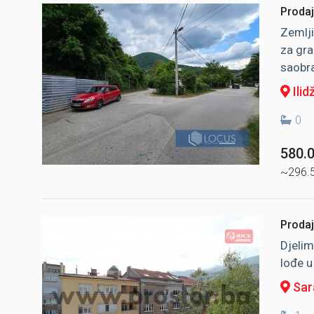
Prodaja
Zemlji
za gra
saobra
Ilid
0
580.
~296.
Prodaj
Djelim
lođe u
Sar