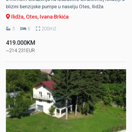
blizini benzijske pumpe u naselju Otes, Ilidža
Ilidža, Otes
, Ivana Brkića
3
6
200m2
419.000KM
~214.231EUR