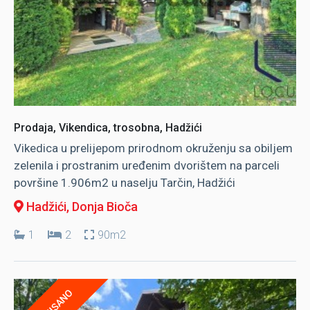
Prodaja, Vikendica, trosobna, Hadžići
Vikedica u prelijepom prirodnom okruženju sa obiljem
zelenila i prostranim uređenim dvorištem na parceli
površine 1.906m2 u naselju Tarčin, Hadžići
Hadžići
, Donja Bioča
1
2
90m2