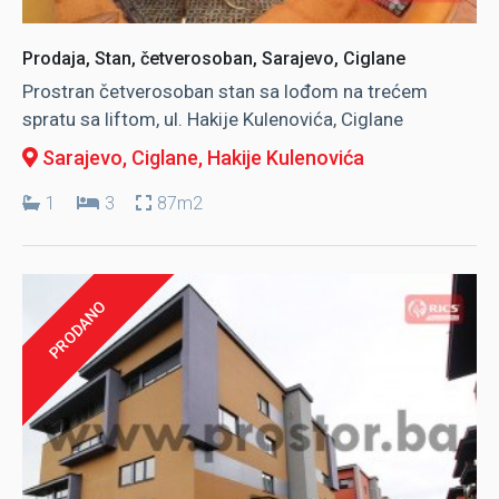
Prodaja, Stan, četverosoban, Sarajevo, Ciglane
Prostran četverosoban stan sa lođom na trećem
spratu sa liftom, ul. Hakije Kulenovića, Ciglane
Sarajevo, Ciglane
, Hakije Kulenovića
1
3
87m2
PRODANO