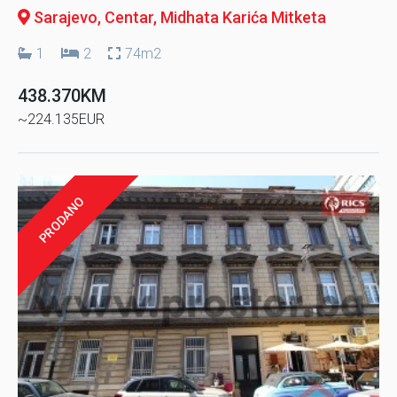
Sarajevo, Centar
, Midhata Karića Mitketa
1
2
74m2
438.370KM
~224.135EUR
PRODANO