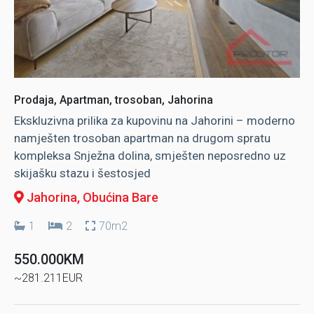
Prodaja, Apartman, trosoban, Jahorina
Ekskluzivna prilika za kupovinu na Jahorini – moderno
namješten trosoban apartman na drugom spratu
kompleksa Snježna dolina, smješten neposredno uz
skijašku stazu i šestosjed
Jahorina
, Obućina Bare
1
2
70m2
550.000KM
~281.211EUR