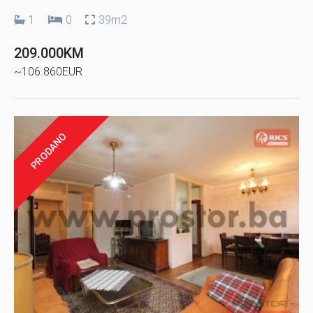
1
0
39m2
209.000KM
~106.860EUR
PRODANO