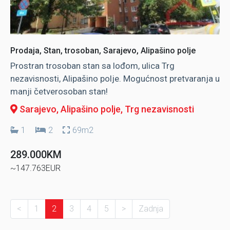
Prodaja, Stan, trosoban, Sarajevo, Alipašino polje
Prostran trosoban stan sa lođom, ulica Trg
nezavisnosti, Alipašino polje. Mogućnost pretvaranja u
manji četverosoban stan!
Sarajevo, Alipašino polje
, Trg nezavisnosti
1
2
69m2
289.000KM
~147.763EUR
<
1
2
3
4
5
>
Zadnja