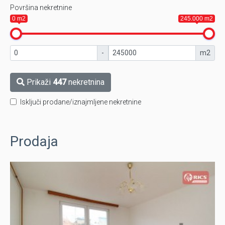
Površina nekretnine
0 m2
245.000 m2
-
m2
Prikaži
447
nekretnina
Isključi prodane/iznajmljene nekretnine
Prodaja