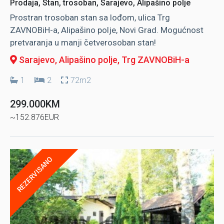
Prodaja, Stan, trosoban, Sarajevo, Alipašino polje
Prostran trosoban stan sa lođom, ulica Trg
ZAVNOBiH-a, Alipašino polje, Novi Grad. Mogućnost
pretvaranja u manji četverosoban stan!
Sarajevo, Alipašino polje
, Trg ZAVNOBiH-a
1
2
72m2
299.000KM
~152.876EUR
REZERVISANO