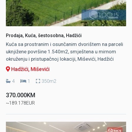
Prodaja, Kuća, šestosobna, Hadžići
Kuća sa prostranim i osunčanim dvorištem na parceli
uknjižene površine 1.540m2, smještena u mirnom
okruženju i pristupačnoj lokaciji, Miševići, Hadžići
Hadžići
, Miševići
4
1
350m2
370.000KM
~189.178EUR