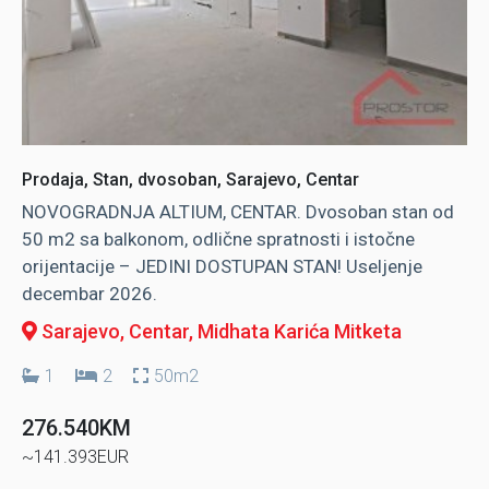
Prodaja, Stan, dvosoban, Sarajevo, Centar
NOVOGRADNJA ALTIUM, CENTAR. Dvosoban stan od
50 m2 sa balkonom, odlične spratnosti i istočne
orijentacije – JEDINI DOSTUPAN STAN! Useljenje
decembar 2026.
Sarajevo, Centar
, Midhata Karića Mitketa
1
2
50m2
276.540KM
~141.393EUR