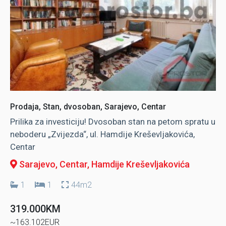
Prodaja, Stan, dvosoban, Sarajevo, Centar
Prilika za investiciju! Dvosoban stan na petom spratu u
neboderu „Zvijezda“, ul. Hamdije Kreševljakovića,
Centar
Sarajevo, Centar
, Hamdije Kreševljakovića
1
1
44m2
319.000KM
~163.102EUR