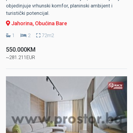
objedinjuje vrhunski komfor, planinski ambijent i
turistički potencijal.
Jahorina
, Obućina Bare
1
2
72m2
550.000KM
~281.211EUR