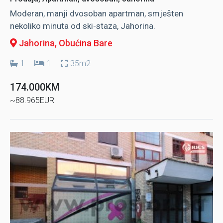
Moderan, manji dvosoban apartman, smješten
nekoliko minuta od ski-staza, Jahorina.
Jahorina
, Obućina Bare
1
1
35m2
174.000KM
~88.965EUR