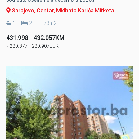
Sarajevo, Centar
, Midhata Karića Mitketa
1
2
73m2
431.998 - 432.057KM
~220.877 - 220.907EUR