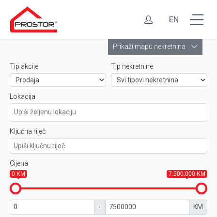
EN
Leaflet
Prikaži mapu nekretnina
Tip akcije
Tip nekretnine
Lokacija
Ključna riječ
Cijena
0 KM
7.500.000 KM
-
KM