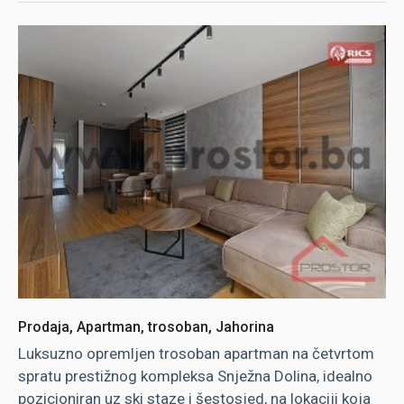
Prodaja, Apartman, trosoban, Jahorina
Luksuzno opremljen trosoban apartman na četvrtom
spratu prestižnog kompleksa Snježna Dolina, idealno
pozicioniran uz ski staze i šestosjed, na lokaciji koja