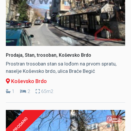
Prodaja, Stan, trosoban, Koševsko Brdo
Prostran trosoban stan sa lođom na prvom spratu,
naselje Koševsko brdo, ulica Braće Begić
Koševsko Brdo
1
2
65m2
PRODANO