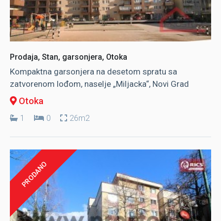
Prodaja, Stan, garsonjera, Otoka
Kompaktna garsonjera na desetom spratu sa
zatvorenom lođom, naselje „Miljacka“, Novi Grad
Otoka
1
0
26m2
PRODANO