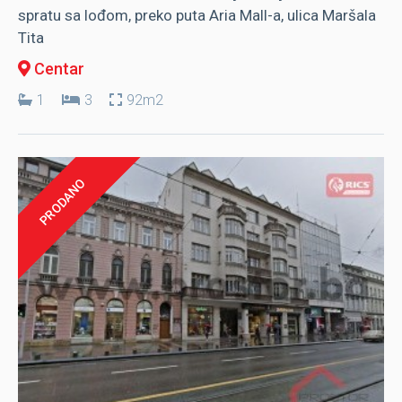
spratu sa lođom, preko puta Aria Mall-a, ulica Maršala
Tita
Centar
1
3
92m2
PRODANO