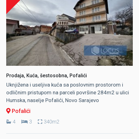
Prodaja, Kuća, šestosobna, Pofalići
Uknjižena i useljiva kuća sa poslovnim prostorom i
odličnim pristupom na parceli površine 284m2 u ulici
Humska, naselje Pofalići, Novo Sarajevo
Pofalići
4
3
340m2