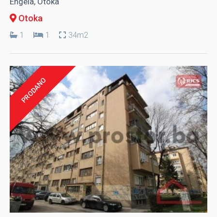
Engela, Otoka
Otoka
1
1
34m2
PRODANO