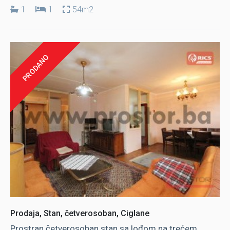
1
1
54m2
PRODANO
Prodaja, Stan, četverosoban, Ciglane
Prostran četverosoban stan sa lođom na trećem