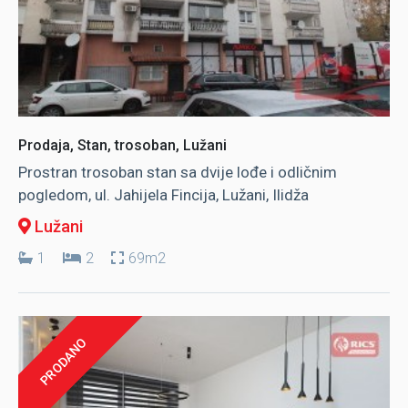
Prodaja, Stan, trosoban, Lužani
Prostran trosoban stan sa dvije lođe i odličnim
pogledom, ul. Jahijela Fincija, Lužani, Ilidža
Lužani
1
2
69m2
PRODANO