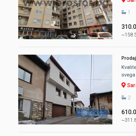
1
310.
~158.
Prodaj
Kvalit
svega 
Sara
2
610.
~311.