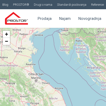
Blog
PROSTOR®
Drugi o nama
Standardi poslovanja
Reference
Prodaja
Najam
Novogradnja
+
−