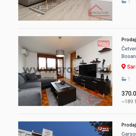
1
Prodaj
Četver
Bosans
Sara
1
370.
~189.
Prodaj
Garson