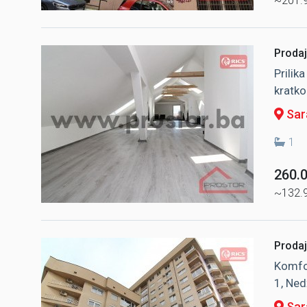
~201.
Prodaj
Prilik
kratko
Sara
1
260.
~132.
Prodaj
Komfo
1, Ned
Sara