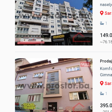
naselj
Sara
1
149.
~76.1
Prodaj
Komfo
Gimnaz
Sar
1
395.