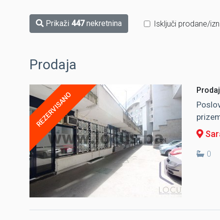
Prikaži
447
nekretnina
Isključi prodane/iz
Prodaja
Prodaj
REZERVISANO
Poslov
prizem
Sara
0