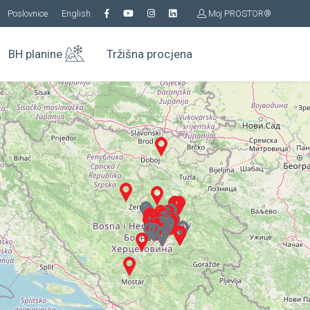
Poslovnice
English
Moj PROSTOR®
BH planine
Tržišna procjena