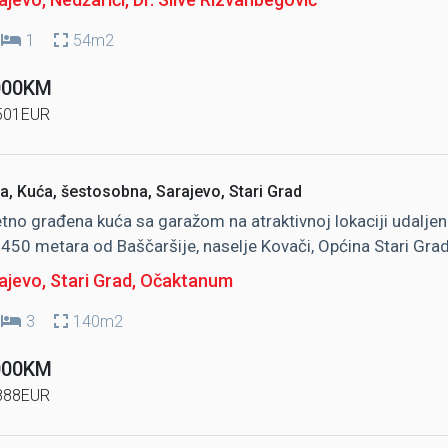
1
54m2
000KM
501EUR
a, Kuća, šestosobna, Sarajevo, Stari Grad
etno građena kuća sa garažom na atraktivnoj lokaciji udalje
450 metara od Baščaršije, naselje Kovači, Općina Stari Gra
jevo, Stari Grad
, Očaktanum
3
140m2
000KM
888EUR