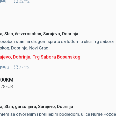
1
32m2
a, Stan, četverosoban, Sarajevo, Dobrinja
osoban stan na drugom spratu sa lođom u ulici Trg sabora
kog, Dobrinja, Novi Grad
jevo, Dobrinja
, Trg Sabora Bosanskog
3
77m2
000KM
178EUR
a, Stan, garsonjera, Sarajevo, Dobrinja
jera sa otvorenim i prelijepim pogledom, ulica Nurije Pozde