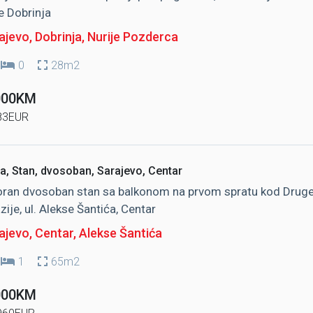
e Dobrinja
jevo, Dobrinja
, Nurije Pozderca
0
28m2
000KM
83EUR
a, Stan, dvosoban, Sarajevo, Centar
ran dvosoban stan sa balkonom na prvom spratu kod Drug
ije, ul. Alekse Šantića, Centar
ajevo, Centar
, Alekse Šantića
1
65m2
000KM