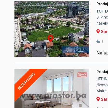
Prodaj
TOP LO
314m2 
naselj
Sara
1
Na up
Prodaj
REZERVISANO
JEDIN
dvosob
Malta
Sar