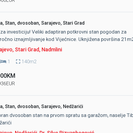
960EUR
a, Stan, dvosoban, Sarajevo, Stari Grad
a za investiciju! Veliki adaptiran potkrovni stan pogodan za
ročno iznajmljivanje kod Vijećnice. Uknjižena površina 21m
jevo, Stari Grad
, Nadmlini
1
140m2
000KM
936EUR
a, Stan, dvosoban, Sarajevo, Nedžarići
ran dvosoban stan na prvom spratu sa garažom, naselje Ti
žarići
jevo, Nedžarići
, Dr. Silve Rizvanbegović