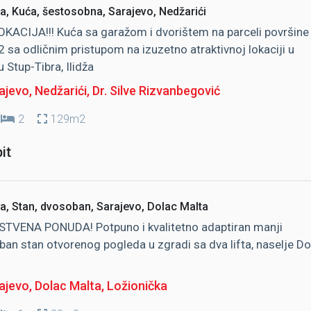
a, Kuća, šestosobna, Sarajevo, Nedžarići
KACIJA!!! Kuća sa garažom i dvorištem na parceli površine
sa odličnim pristupom na izuzetno atraktivnoj lokaciji u
u Stup-Tibra, Ilidža
jevo, Nedžarići
, Dr. Silve Rizvanbegović
2
129m2
it
a, Stan, dvosoban, Sarajevo, Dolac Malta
STVENA PONUDA! Potpuno i kvalitetno adaptiran manji
an stan otvorenog pogleda u zgradi sa dva lifta, naselje Do
ajevo, Dolac Malta
, Ložionička