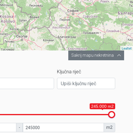
Leaflet
Sakrij mapu nekretnina
Ključna riječ
245.000 m2
-
m2